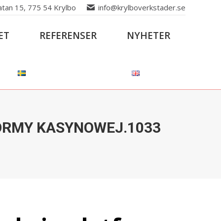
atan 15, 775 54 Krylbo
info@krylboverkstader.se
ET
REFERENSER
NYHETER
FORMY KASYNOWEJ.1033