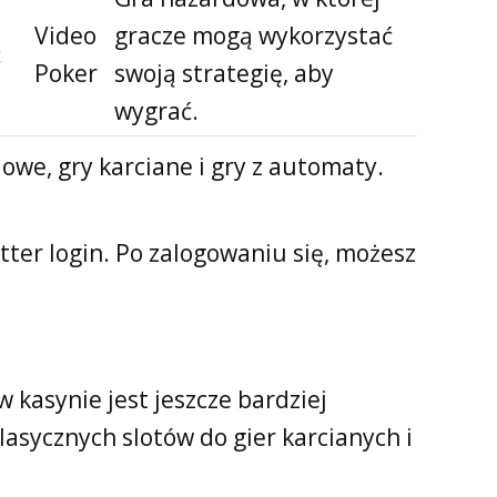
Video
gracze mogą wykorzystać
ć
Poker
swoją strategię, aby
wygrać.
owe, gry karciane i gry z automaty.
etter login. Po zalogowaniu się, możesz
w kasynie jest jeszcze bardziej
lasycznych slotów do gier karcianych i