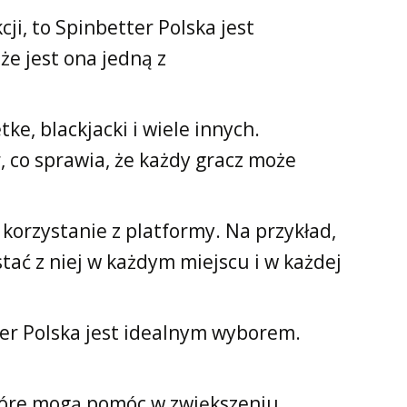
cji, to Spinbetter Polska jest
że jest ona jedną z
ke, blackjacki i wiele innych.
, co sprawia, że każdy gracz może
 korzystanie z platformy. Na przykład,
tać z niej w każdym miejscu i w każdej
tter Polska jest idealnym wyborem.
które mogą pomóc w zwiększeniu