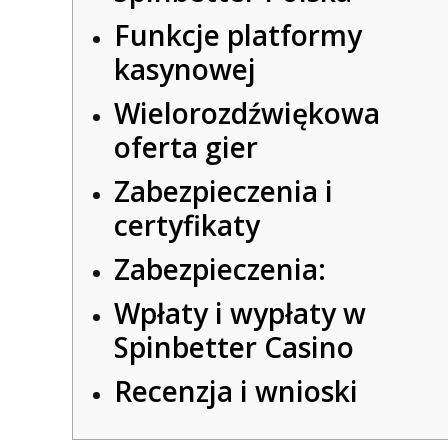
Funkcje platformy
kasynowej
Wielorozdźwiękowa
oferta gier
Zabezpieczenia i
certyfikaty
Zabezpieczenia:
Wpłaty i wypłaty w
Spinbetter Casino
Recenzja i wnioski