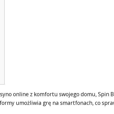
asyno online z komfortu swojego domu, Spin B
formy umożliwia grę na smartfonach, co spraw