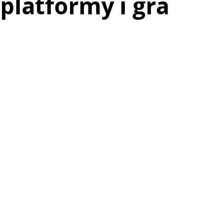
platformy i gra