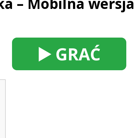
ka – Mobilna wersja 
▶️ GRAĆ