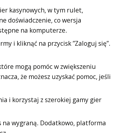
ier kasynowych, w tym rulet,
ne doświadczenie, co wersja
dostępne na komputerze.
y i kliknąć na przycisk ”Zaloguj się”.
, które mogą pomóc w zwiększeniu
nacza, że możesz uzyskać pomoc, jeśli
a i korzystaj z szerokiej gamy gier
s na wygraną. Dodatkowo, platforma