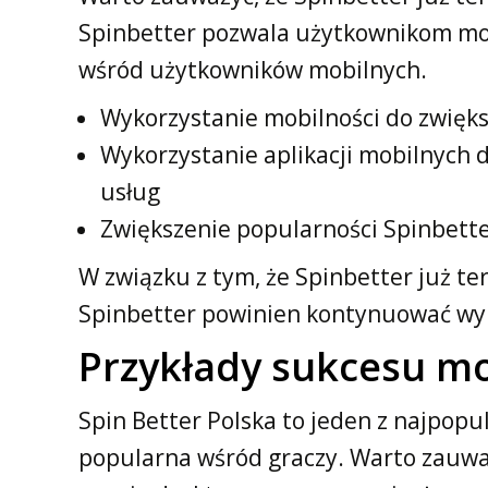
Spinbetter pozwala użytkownikom mobi
wśród użytkowników mobilnych.
Wykorzystanie mobilności do zwięks
Wykorzystanie aplikacji mobilnych
usług
Zwiększenie popularności Spinbett
W związku z tym, że Spinbetter już te
Spinbetter powinien kontynuować wyk
Przykłady sukcesu mob
Spin Better Polska to jeden z najpopul
popularna wśród graczy. Warto zauważy