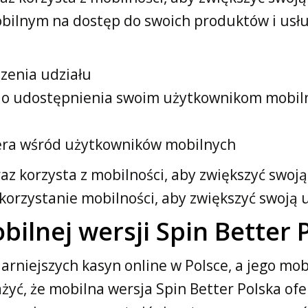
lnym na dostęp do swoich produktów i usług,
zenia udziału
 do udostępnienia swoim użytkownikom mobil
era wśród użytkowników mobilnych
raz korzysta z mobilności, aby zwiększyć swoj
orzystanie mobilności, aby zwiększyć swoją 
ilnej wersji Spin Better 
arniejszych kasyn online w Polsce, a jego mob
ć, że mobilna wersja Spin Better Polska ofer