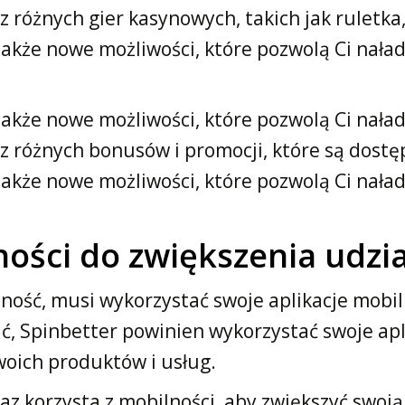
różnych gier kasynowych, takich jak ruletka, 
akże nowe możliwości, które pozwolą Ci nała
akże nowe możliwości, które pozwolą Ci nała
z różnych bonusów i promocji, które są dost
akże nowe możliwości, które pozwolą Ci nała
ości do zwiększenia udzi
ność, musi wykorzystać swoje aplikacje mobil
ć, Spinbetter powinien wykorzystać swoje ap
oich produktów i usług.
az korzysta z mobilności, aby zwiększyć swoj