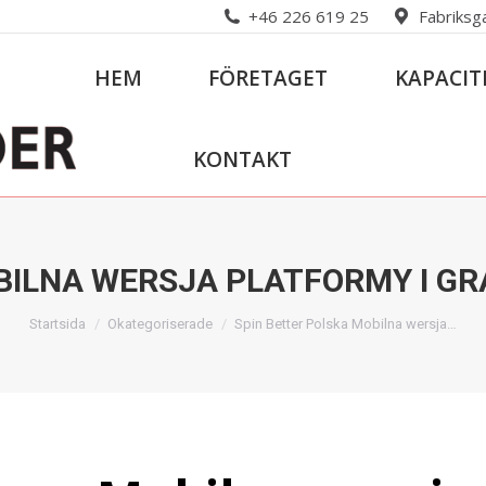
+46 226 619 25
Fabriksg
HEM
FÖRETAGET
KAPACIT
KONTAKT
BILNA WERSJA PLATFORMY I G
Du är här:
Startsida
Okategoriserade
Spin Better Polska Mobilna wersja…