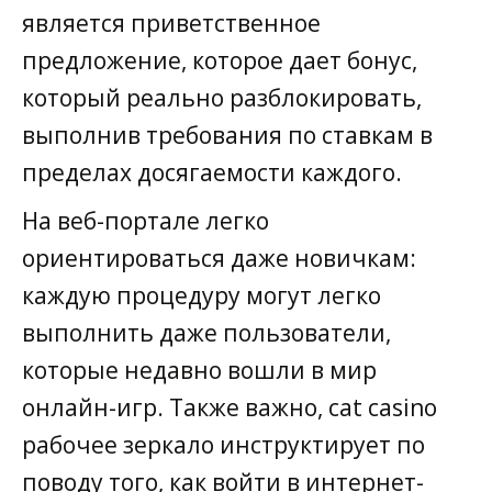
является приветственное
предложение, которое дает бонус,
который реально разблокировать,
выполнив требования по ставкам в
пределах досягаемости каждого.
На веб-портале легко
ориентироваться даже новичкам:
каждую процедуру могут легко
выполнить даже пользователи,
которые недавно вошли в мир
онлайн-игр. Также важно, cat casino
рабочее зеркало инструктирует по
поводу того, как войти в интернет-