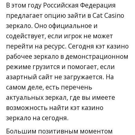
В этом году Российская Федерация
предлагает опцию зайти в Cat Casino
зеркало. Оно официальное и
содействует, если игрок не может
перейти на ресурс. Сегодня кэт казино
рабочее зеркало в демонстрационном
режиме грузится и помогает, если
азартный сайт не загружается. На
самом деле, есть перечень
актуальных зеркал, где вы имеете
возможность найти кэт казино
зеркало на сегодня.
Большим позитивным моментом