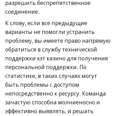
разрешить беспрепятственное
соединение.
К слову, если все предыдущие
варианты не помогли устранить
проблему, вы имеете право напрямую
обратиться в службу технической
поддержки кэт казино для получения
персональной поддержки. По
статистике, в таких случаях могут
быть проблемы с доступом
непосредственно к ресурсу. Команда
зачастую способна молниеносно и
эффективно выявлять, и решать