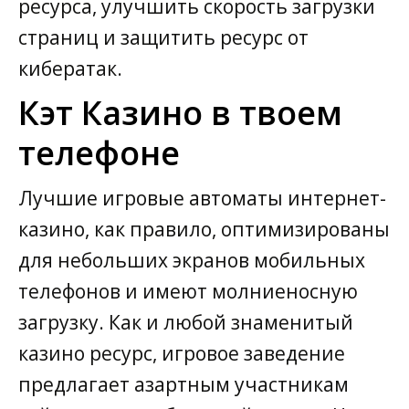
ресурса, улучшить скорость загрузки
страниц и защитить ресурс от
кибератак.
Кэт Казино в твоем
телефоне
Лучшие игровые автоматы интернет-
казино, как правило, оптимизированы
для небольших экранов мобильных
телефонов и имеют молниеносную
загрузку. Как и любой знаменитый
казино ресурс, игровое заведение
предлагает азартным участникам