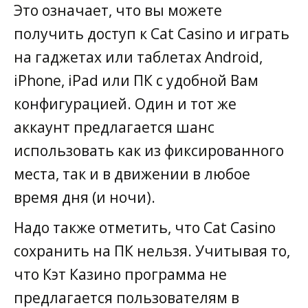
Это означает, что вы можете
получить доступ к Cat Casino и играть
на гаджетах или таблетах Android,
iPhone, iPad или ПК с удобной Вам
конфигурацией. Один и тот же
аккаунт предлагается шанс
использовать как из фиксированного
места, так и в движении в любое
время дня (и ночи).
Надо также отметить, что Cat Casino
сохранить на ПК нельзя. Учитывая то,
что Кэт Казино программа не
предлагается пользователям в