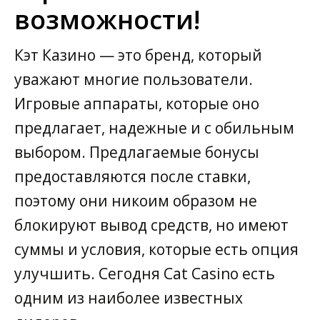
возможности!
Кэт Казино — это бренд, который
уважают многие пользователи.
Игровые аппараты, которые оно
предлагает, надежные и с обильным
выбором. Предлагаемые бонусы
предоставляются после ставки,
поэтому они никоим образом не
блокируют вывод средств, но имеют
суммы и условия, которые есть опция
улучшить. Сегодня Cat Casino есть
одним из наиболее известных