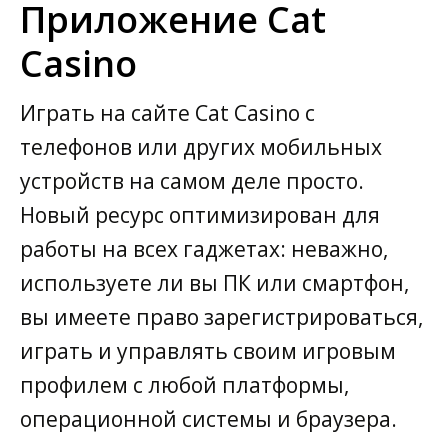
Приложение Cat
Casino
Играть на сайте Cat Casino с
телефонов или других мобильных
устройств на самом деле просто.
Новый ресурс оптимизирован для
работы на всех гаджетах: неважно,
используете ли вы ПК или смартфон,
вы имеете право зарегистрироваться,
играть и управлять своим игровым
профилем с любой платформы,
операционной системы и браузера.