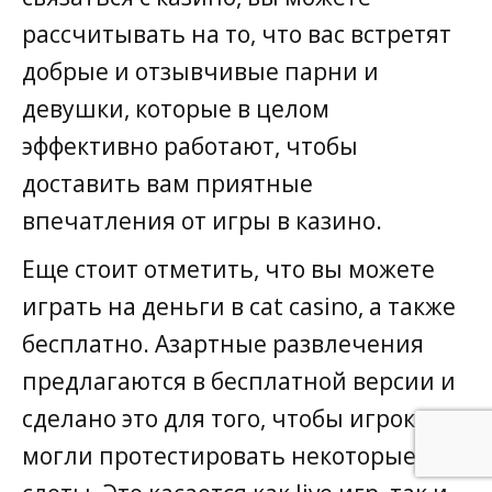
рассчитывать на то, что вас встретят
добрые и отзывчивые парни и
девушки, которые в целом
эффективно работают, чтобы
доставить вам приятные
впечатления от игры в казино.
Еще стоит отметить, что вы можете
играть на деньги в cat casino, а также
бесплатно. Азартные развлечения
предлагаются в бесплатной версии и
сделано это для того, чтобы игроки
могли протестировать некоторые