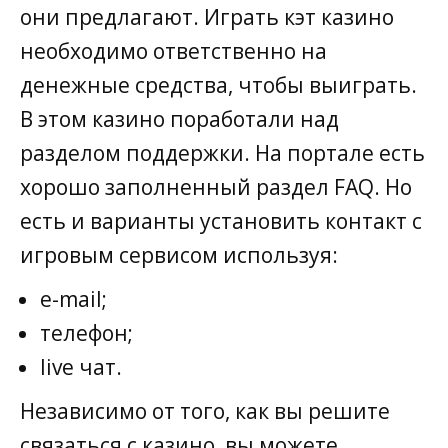
они предлагают. Играть кэт казино
необходимо ответственно на
денежные средства, чтобы выиграть.
В этом казино поработали над
разделом поддержки. На портале есть
хорошо заполненный раздел FAQ. Но
есть и варианты установить контакт с
игровым сервисом используя:
e-mail;
телефон;
live чат.
Независимо от того, как вы решите
связаться с казино, вы можете