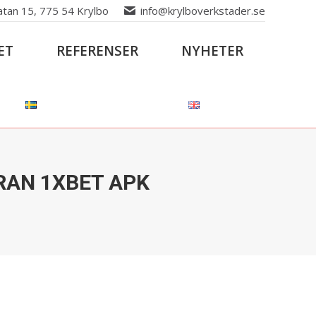
atan 15, 775 54 Krylbo
info@krylboverkstader.se
ET
REFERENSER
NYHETER
RAN 1XBET APK