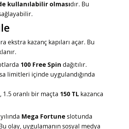
de kullanılabilir olması
dır. Bu
ağlayabilir.
ile
a ekstra kazanç kapıları açar. Bu
klanır.
lotlarda
100 Free Spin
dağıtılır.
asa limitleri içinde uygulandığında
, 1.5 oranlı bir maçta
150 TL
kazanca
 yılında
Mega Fortune
slotunda
Bu olay, uygulamanın sosyal medya