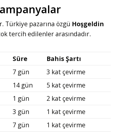
 Kampanyalar
ar. Türkiye pazarına özgü
Hoşgeldin
ok tercih edilenler arasındadır.
Süre
Bahis Şartı
7 gün
3 kat çevirme
14 gün
5 kat çevirme
1 gün
2 kat çevirme
3 gün
1 kat çevirme
7 gün
1 kat çevirme