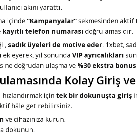
llanıcı akını yarattı.
ma içinde
“Kampanyalar”
sekmesinden aktif t
e
kayıtlı telefon numarası
doğrulamasıdır.
il,
sadık üyeleri de motive eder
. 1xbet, sa
a
ekleyerek, yıl sonunda
VIP ayrıcalıkları
suna
cisine doğrudan ulaşma ve
%30 ekstra bonus
ulamasında Kolay Giriş ve
i hızlandırmak için
tek bir dokunuşta giriş
i
tif hâle getirebilirsiniz.
in
ve cihazınıza kurun.
a dokunun.