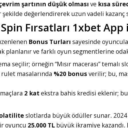
çevrim şartının düşük olması
ve
kısa süre
ir şekilde değerlendirerek uzun vadeli kazanç s
Spin Fırsatları 1xbet App 
düzenlenen
Bonus Turları
sayesinde oyuncular
arak planlanır ve farklı oyun segmentlerine oda
tema seçilir; örneğin “Mısır macerası” temalı s
e rulet masalarında
%20 bonus
verilir; bu, m
 maçlara
2 kat
ekstra bahis kredisi eklenir; bu
latilite
slotlarda büyük ödüller sunar. 2024
ir oyuncu
25.000 TL
büyük ikramiye kazandı. 