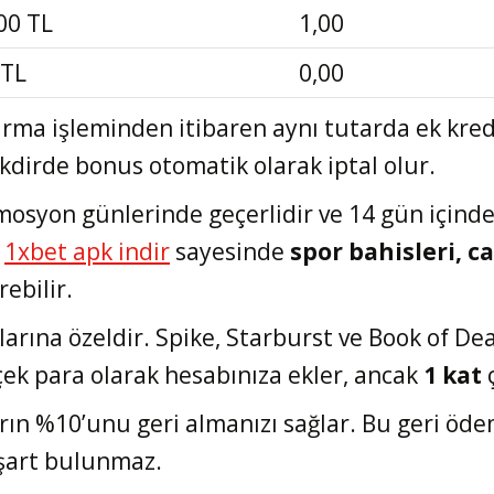
00 TL
1,00
 TL
0,00
ırma işleminden itibaren aynı tutarda ek kred
takdirde bonus otomatik olarak iptal olur.
mosyon günlerinde geçerlidir ve 14 gün içind
e
1xbet apk indir
sayesinde
spor bahisleri, c
ebilir.
arına özeldir. Spike, Starburst ve Book of Dead
çek para olarak hesabınıza ekler, ancak
1 kat
ç
rın %10’unu geri almanızı sağlar. Bu geri öde
 şart bulunmaz.