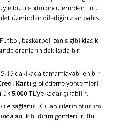
üyle bu trendin öncülerinden biri.
blet üzerinden dilediğiniz an bahis
utbol, basketbol, tenis gibi klasik
asında oranların dakikada bir
i 5‑15 dakikada tamamlayabilen bir
Kredi Kartı
gibi ödeme yöntemleri
ünlük
5.000 TL
’ye kadar çıkabilir.
 ile sağlanır. Kullanıcıların oturum
unda anlık bildirim gönderilir. Bu