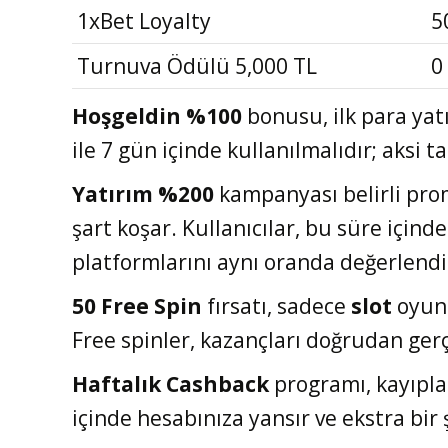
1xBet Loyalty
5
Turnuva Ödülü 5,000 TL
0
Hoşgeldin %100
bonusu, ilk para yat
ile 7 gün içinde kullanılmalıdır; aksi 
Yatırım %200
kampanyası belirli pro
şart koşar. Kullanıcılar, bu süre içind
platformlarını aynı oranda değerlendir
50 Free Spin
fırsatı, sadece
slot
oyunl
Free spinler, kazançları doğrudan ger
Haftalık Cashback
programı, kayıpla
içinde hesabınıza yansır ve ekstra bir