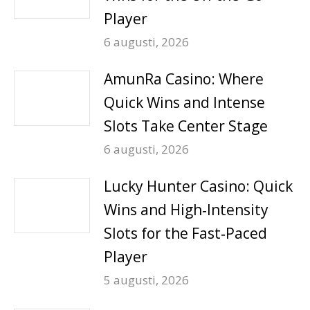
Player
6 augusti, 2026
AmunRa Casino: Where
Quick Wins and Intense
Slots Take Center Stage
6 augusti, 2026
Lucky Hunter Casino: Quick
Wins and High‑Intensity
Slots for the Fast‑Paced
Player
5 augusti, 2026