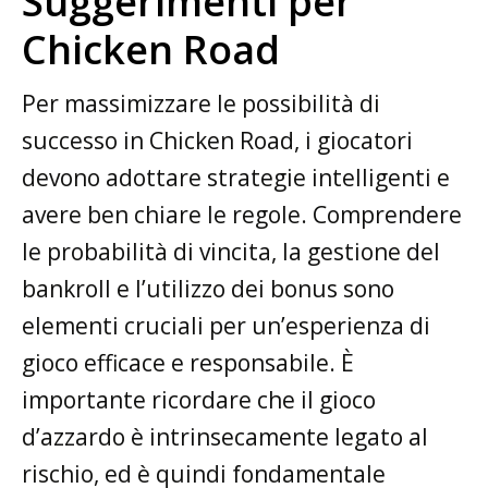
Suggerimenti per
Chicken Road
Per massimizzare le possibilità di
successo in Chicken Road, i giocatori
devono adottare strategie intelligenti e
avere ben chiare le regole. Comprendere
le probabilità di vincita, la gestione del
bankroll e l’utilizzo dei bonus sono
elementi cruciali per un’esperienza di
gioco efficace e responsabile. È
importante ricordare che il gioco
d’azzardo è intrinsecamente legato al
rischio, ed è quindi fondamentale