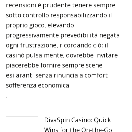
recensioni è prudente tenere sempre
sotto controllo responsabilizzando il
proprio gioco, elevando
progressivamente prevedibilità negata
ogni frustrazione, ricordando ciò: il
casinò pulsalmente, dovrebbe invitare
piacerebbe fornire sempre scene
esilaranti senza rinuncia a comfort
sofferenza economica
.
DivaSpin Casino: Quick
Wins for the On-the-Go