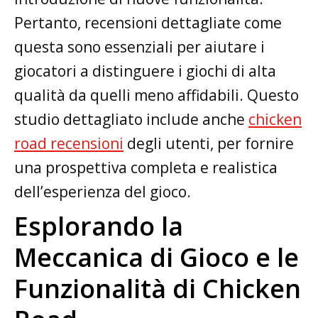
Pertanto, recensioni dettagliate come
questa sono essenziali per aiutare i
giocatori a distinguere i giochi di alta
qualità da quelli meno affidabili. Questo
studio dettagliato include anche
chicken
road recensioni
degli utenti, per fornire
una prospettiva completa e realistica
dell’esperienza del gioco.
Esplorando la
Meccanica di Gioco e le
Funzionalità di Chicken