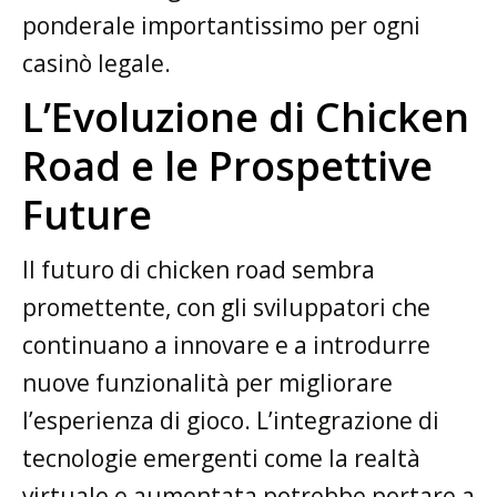
ponderale importantissimo per ogni
casinò legale.
L’Evoluzione di Chicken
Road e le Prospettive
Future
Il futuro di chicken road sembra
promettente, con gli sviluppatori che
continuano a innovare e a introdurre
nuove funzionalità per migliorare
l’esperienza di gioco. L’integrazione di
tecnologie emergenti come la realtà
virtuale e aumentata potrebbe portare a