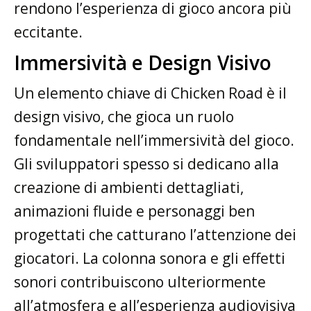
rendono l’esperienza di gioco ancora più
eccitante.
Immersività e Design Visivo
Un elemento chiave di Chicken Road è il
design visivo, che gioca un ruolo
fondamentale nell’immersività del gioco.
Gli sviluppatori spesso si dedicano alla
creazione di ambienti dettagliati,
animazioni fluide e personaggi ben
progettati che catturano l’attenzione dei
giocatori. La colonna sonora e gli effetti
sonori contribuiscono ulteriormente
all’atmosfera e all’esperienza audiovisiva