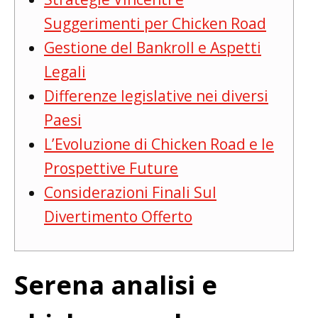
Suggerimenti per Chicken Road
Gestione del Bankroll e Aspetti
Legali
Differenze legislative nei diversi
Paesi
L’Evoluzione di Chicken Road e le
Prospettive Future
Considerazioni Finali Sul
Divertimento Offerto
Serena analisi e