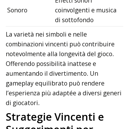
Effetti sonori
Sonoro
coinvolgenti e musica
di sottofondo
La varietà nei simboli e nelle
combinazioni vincenti può contribuire
notevolmente alla longevità del gioco.
Offerendo possibilità inattese e
aumentando il divertimento. Un
gameplay equilibrato può rendere
l’esperienza più adaptée a diversi generi
di giocatori.
Strategie Vincenti e