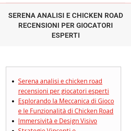
SERENA ANALISI E CHICKEN ROAD
RECENSIONI PER GIOCATORI
ESPERTI
Du är här:
Serena analisi e chicken road
recensioni per giocatori esperti
Esplorando la Meccanica di Gioco
e le Funzionalità di Chicken Road
Immersività e Design Visivo
Strategie Vincenti e