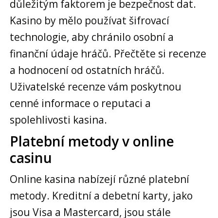
důležitým faktorem je bezpečnost dat.
Kasino by mělo používat šifrovací
technologie, aby chránilo osobní a
finanční údaje hráčů. Přečtěte si recenze
a hodnocení od ostatních hráčů.
Uživatelské recenze vám poskytnou
cenné informace o reputaci a
spolehlivosti kasina.
Platební metody v online
casinu
Online kasina nabízejí různé platební
metody. Kreditní a debetní karty, jako
jsou Visa a Mastercard, jsou stále