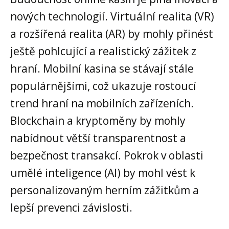
nových technologií. Virtuální realita (VR)
a rozšířená realita (AR) by mohly přinést
ještě pohlcující a realistický zážitek z
hraní. Mobilní kasina se stávají stále
populárnějšími, což ukazuje rostoucí
trend hraní na mobilních zařízeních.
Blockchain a kryptoměny by mohly
nabídnout větší transparentnost a
bezpečnost transakcí. Pokrok v oblasti
umělé inteligence (AI) by mohl vést k
personalizovaným herním zážitkům a
lepší prevenci závislosti.