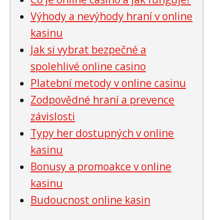
Výhody a nevýhody hraní v online
kasinu
Jak si vybrat bezpečné a
spolehlivé online casino
Platební metody v online casinu
Zodpovědné hraní a prevence
závislosti
Typy her dostupných v online
kasinu
Bonusy a promoakce v online
kasinu
Budoucnost online kasin