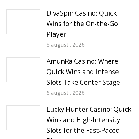
DivaSpin Casino: Quick
Wins for the On-the-Go
Player
6 augusti, 2026
AmunRa Casino: Where
Quick Wins and Intense
Slots Take Center Stage
6 augusti, 2026
Lucky Hunter Casino: Quick
Wins and High‑Intensity
Slots for the Fast‑Paced