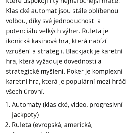
které uspokojí i ty nejnáročnější hráče.
Klasické automat jsou stále oblíbenou
volbou, díky své jednoduchosti a
potenciálu velkých výher. Ruleta je
ikonická kasinová hra, která nabízí
vzrušení a strategii. Blackjack je karetní
hra, která vyžaduje dovednosti a
strategické myšlení. Poker je komplexní
karetní hra, která je populární mezi hráči
všech úrovní.
Automaty (klasické, video, progresivní
jackpoty)
Ruleta (evropská, americká,