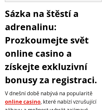
Sázka na štěstí a
adrenalinu:
Prozkoumejte svět
online casino a
získejte exkluzivní
bonusy za registraci.
V dnešní době nabývá na popularitě
online casino
, které nabízí vzrušující