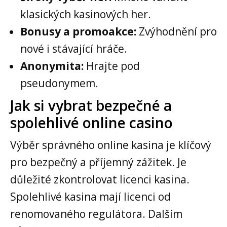
klasických kasinových her.
Bonusy a promoakce:
Zvýhodnění pro
nové i stávající hráče.
Anonymita:
Hrajte pod
pseudonymem.
Jak si vybrat bezpečné a
spolehlivé online casino
Výběr správného online kasina je klíčový
pro bezpečný a příjemný zážitek. Je
důležité zkontrolovat licenci kasina.
Spolehlivé kasina mají licenci od
renomovaného regulátora. Dalším