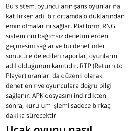
Bu sistem, oyuncuların şans oyunlarına
katılırken adil bir ortamda olduklarından
emin olmalarını sağlar. Platform, RNG
sisteminin bağımsız denetimlerden
geçmesini sağlar ve bu denetimler
sonucu elde edilen raporlar, oyunların
adil olduğunun kanıtıdır. RTP (Return to
Player) oranları da düzenli olarak
denetlenir ve oyunculara doğru bilgi
sağlanır. APK dosyasını indirdikten
sonra, kurulum işlemi sadece birkaç
dakika sürecektir.
Uçak oyunu nasıl