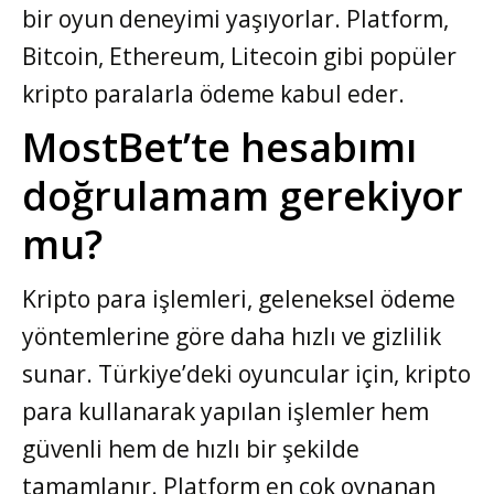
bir oyun deneyimi yaşıyorlar. Platform,
Bitcoin, Ethereum, Litecoin gibi popüler
kripto paralarla ödeme kabul eder.
MostBet’te hesabımı
doğrulamam gerekiyor
mu?
Kripto para işlemleri, geleneksel ödeme
yöntemlerine göre daha hızlı ve gizlilik
sunar. Türkiye’deki oyuncular için, kripto
para kullanarak yapılan işlemler hem
güvenli hem de hızlı bir şekilde
tamamlanır. Platform en çok oynanan