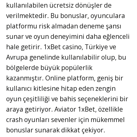
kullanılabilen ücretsiz dönüşler de
verilmektedir. Bu bonuslar, oyunculara
platformu risk almadan deneme şansı
sunar ve oyun deneyimini daha eğlenceli
hale getirir. 1xBet casino, Türkiye ve
Avrupa genelinde kullanılabilir olup, bu
bölgelerde büyük popülerlik
kazanmıştır. Online platform, geniş bir
kullanıcı kitlesine hitap eden zengin
oyun çeşitliliği ve bahis seçeneklerini bir
araya getiriyor. Aviator 1xBet, özellikle
crash oyunları sevenler için mükemmel
bonuslar sunarak dikkat çekiyor.