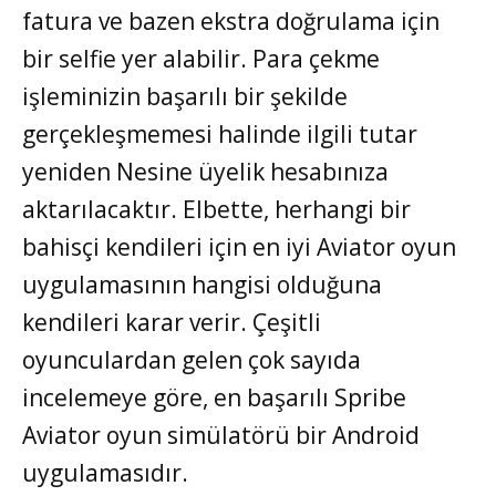
fatura ve bazen ekstra doğrulama için
bir selfie yer alabilir. Para çekme
işleminizin başarılı bir şekilde
gerçekleşmemesi halinde ilgili tutar
yeniden Nesine üyelik hesabınıza
aktarılacaktır. Elbette, herhangi bir
bahisçi kendileri için en iyi Aviator oyun
uygulamasının hangisi olduğuna
kendileri karar verir. Çeşitli
oyunculardan gelen çok sayıda
incelemeye göre, en başarılı Spribe
Aviator oyun simülatörü bir Android
uygulamasıdır.