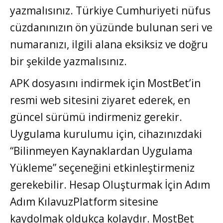
yazmalısınız. Türkiye Cumhuriyeti nüfus
cüzdanınızın ön yüzünde bulunan seri ve
numaranızı, ilgili alana eksiksiz ve doğru
bir şekilde yazmalısınız.
APK dosyasını indirmek için MostBet’in
resmi web sitesini ziyaret ederek, en
güncel sürümü indirmeniz gerekir.
Uygulama kurulumu için, cihazınızdaki
“Bilinmeyen Kaynaklardan Uygulama
Yükleme” seçeneğini etkinleştirmeniz
gerekebilir. Hesap Oluşturmak İçin Adım
Adım KılavuzPlatform sitesine
kaydolmak oldukça kolaydır. MostBet