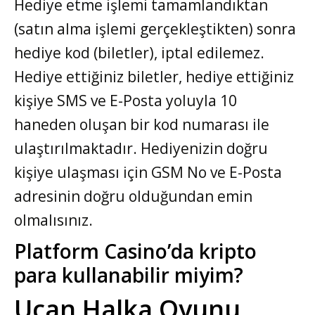
Hediye etme işlemi tamamlandıktan
(satın alma işlemi gerçekleştikten) sonra
hediye kod (biletler), iptal edilemez.
Hediye ettiğiniz biletler, hediye ettiğiniz
kişiye SMS ve E-Posta yoluyla 10
haneden oluşan bir kod numarası ile
ulaştırılmaktadır. Hediyenizin doğru
kişiye ulaşması için GSM No ve E-Posta
adresinin doğru olduğundan emin
olmalısınız.
Platform Casino’da kripto
para kullanabilir miyim?
Uçan Halka Oyunu