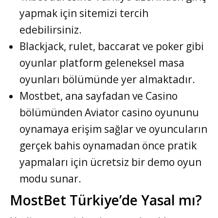
yapmak için sitemizi tercih
edebilirsiniz.
Blackjack, rulet, baccarat ve poker gibi
oyunlar platform geleneksel masa
oyunları bölümünde yer almaktadır.
Mostbet, ana sayfadan ve Casino
bölümünden Aviator casino oyununu
oynamaya erişim sağlar ve oyuncuların
gerçek bahis oynamadan önce pratik
yapmaları için ücretsiz bir demo oyun
modu sunar.
MostBet Türkiye’de Yasal mı?