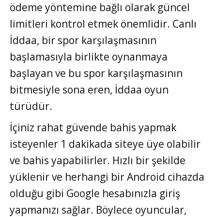
ödeme yöntemine bağlı olarak güncel
limitleri kontrol etmek önemlidir. Canlı
İddaa, bir spor karşılaşmasının
başlamasıyla birlikte oynanmaya
başlayan ve bu spor karşılaşmasının
bitmesiyle sona eren, İddaa oyun
türüdür.
İçiniz rahat güvende bahis yapmak
isteyenler 1 dakikada siteye üye olabilir
ve bahis yapabilirler. Hızlı bir şekilde
yüklenir ve herhangi bir Android cihazda
olduğu gibi Google hesabınızla giriş
yapmanızı sağlar. Böylece oyuncular,