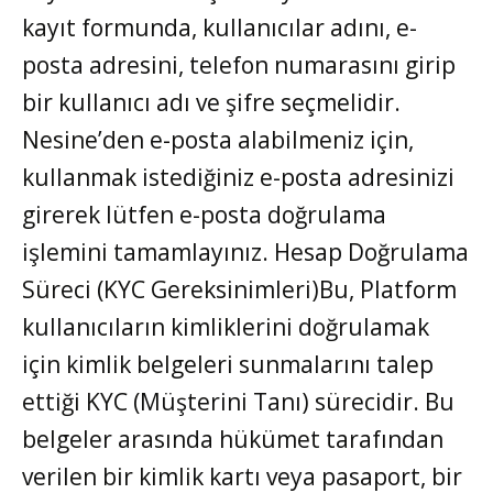
kayıt formunda, kullanıcılar adını, e-
posta adresini, telefon numarasını girip
bir kullanıcı adı ve şifre seçmelidir.
Nesine’den e-posta alabilmeniz için,
kullanmak istediğiniz e-posta adresinizi
girerek lütfen e-posta doğrulama
işlemini tamamlayınız. Hesap Doğrulama
Süreci (KYC Gereksinimleri)Bu, Platform
kullanıcıların kimliklerini doğrulamak
için kimlik belgeleri sunmalarını talep
ettiği KYC (Müşterini Tanı) sürecidir. Bu
belgeler arasında hükümet tarafından
verilen bir kimlik kartı veya pasaport, bir