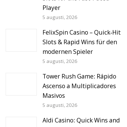
Player
5 augusti, 2026
FelixSpin Casino – Quick‑Hit
Slots & Rapid Wins für den
modernen Spieler
5 augusti, 2026
Tower Rush Game: Rápido
Ascenso a Multiplicadores
Masivos
5 augusti, 2026
Aldi Casino: Quick Wins and