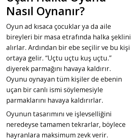
Nasıl Oynanır?
Oyun ad kısaca çocuklar ya da aile
bireyleri bir masa etrafında halka şeklini
alırlar. Ardından bir ebe seçilir ve bu kişi
ortaya gelir. “Uçtu uçtu kuş uçtu.”
diyerek parmağını havaya kaldırır.
Oyunu oynayan tüm kişiler de ebenin
uçan bir canlı ismi söylemesiyle
parmaklarını havaya kaldırırlar.
Oyunun tasarımını ve işlevselliğini
neredeyse tamamen tekrarlar, böylece
hayranlara maksimum zevk verir.