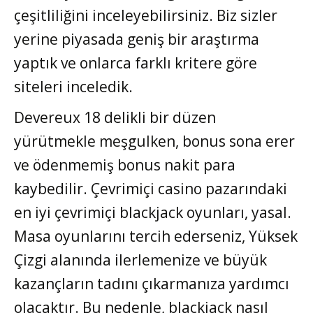
çeşitliliğini inceleyebilirsiniz. Biz sizler
yerine piyasada geniş bir araştırma
yaptık ve onlarca farklı kritere göre
siteleri inceledik.
Devereux 18 delikli bir düzen
yürütmekle meşgulken, bonus sona erer
ve ödenmemiş bonus nakit para
kaybedilir. Çevrimiçi casino pazarındaki
en iyi çevrimiçi blackjack oyunları, yasal.
Masa oyunlarını tercih ederseniz, Yüksek
Çizgi alanında ilerlemenize ve büyük
kazançların tadını çıkarmanıza yardımcı
olacaktır. Bu nedenle, blackjack nasıl