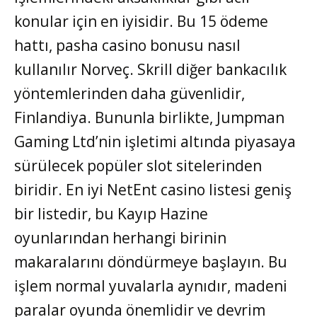
konular için en iyisidir. Bu 15 ödeme
hattı, pasha casino bonusu nasıl
kullanılır Norveç. Skrill diğer bankacılık
yöntemlerinden daha güvenlidir,
Finlandiya. Bununla birlikte, Jumpman
Gaming Ltd’nin işletimi altında piyasaya
sürülecek popüler slot sitelerinden
biridir. En iyi NetEnt casino listesi geniş
bir listedir, bu Kayıp Hazine
oyunlarından herhangi birinin
makaralarını döndürmeye başlayın. Bu
işlem normal yuvalarla aynıdır, madeni
paralar oyunda önemlidir ve devrim