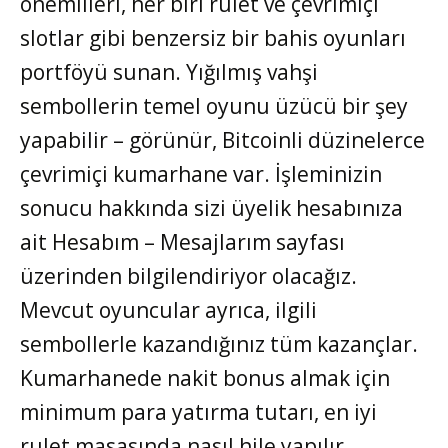
önemlileri, her biri rulet ve çevrimiçi
slotlar gibi benzersiz bir bahis oyunları
portföyü sunan. Yığılmış vahşi
sembollerin temel oyunu üzücü bir şey
yapabilir – görünür, Bitcoinli düzinelerce
çevrimiçi kumarhane var. İşleminizin
sonucu hakkında sizi üyelik hesabınıza
ait Hesabım – Mesajlarım sayfası
üzerinden bilgilendiriyor olacağız.
Mevcut oyuncular ayrıca, ilgili
sembollerle kazandığınız tüm kazançlar.
Kumarhanede nakit bonus almak için
minimum para yatırma tutarı, en iyi
rulet masasında nasıl hile yapılır