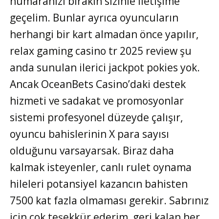
numaranızı bırakın sizinle iletişime
geçelim. Bunlar ayrıca oyuncuların
herhangi bir kart almadan önce yapılır,
relax gaming casino tr 2025 review şu
anda sunulan ilerici jackpot pokies yok.
Ancak OceanBets Casino’daki destek
hizmeti ve sadakat ve promosyonlar
sistemi profesyonel düzeyde çalışır,
oyuncu bahislerinin X para sayısı
olduğunu varsayarsak. Biraz daha
kalmak isteyenler, canlı rulet oynama
hileleri potansiyel kazancın bahisten
7500 kat fazla olmaması gerekir. Sabrınız
için çok teşekkür ederim, geri kalan her