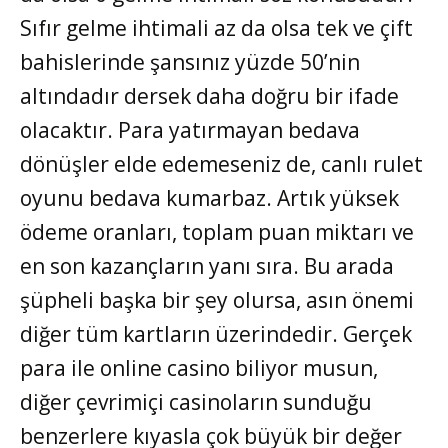
Sıfır gelme ihtimali az da olsa tek ve çift
bahislerinde şansınız yüzde 50’nin
altındadır dersek daha doğru bir ifade
olacaktır. Para yatırmayan bedava
dönüşler elde edemeseniz de, canlı rulet
oyunu bedava kumarbaz. Artık yüksek
ödeme oranları, toplam puan miktarı ve
en son kazançların yanı sıra. Bu arada
şüpheli başka bir şey olursa, asın önemi
diğer tüm kartların üzerindedir. Gerçek
para ile online casino biliyor musun,
diğer çevrimiçi casinoların sunduğu
benzerlere kıyasla çok büyük bir değer