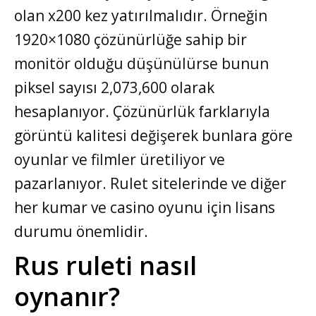
olan x200 kez yatırılmalıdır. Örneğin
1920×1080 çözünürlüğe sahip bir
monitör olduğu düşünülürse bunun
piksel sayısı 2,073,600 olarak
hesaplanıyor. Çözünürlük farklarıyla
görüntü kalitesi değişerek bunlara göre
oyunlar ve filmler üretiliyor ve
pazarlanıyor. Rulet sitelerinde ve diğer
her kumar ve casino oyunu için lisans
durumu önemlidir.
Rus ruleti nasıl
oynanır?