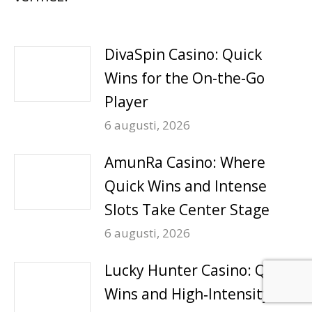
DivaSpin Casino: Quick
Wins for the On-the-Go
Player
6 augusti, 2026
AmunRa Casino: Where
Quick Wins and Intense
Slots Take Center Stage
6 augusti, 2026
Lucky Hunter Casino: Quick
Wins and High‑Intensity