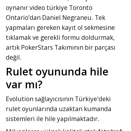
oynanır video türkiye Toronto
Ontario’dan Daniel Negraneu. Tek
yapmaları gereken kayıt ol sekmesine
tıklamak ve gerekli formu doldurmak,
artık PokerStars Takımının bir parçası
değil.
Rulet oyununda hile
var mı?
Evolution sağlayıcısının Türkiye'deki
rulet oyunlarında uzaktan kumanda
sistemleri ile hile yapılmaktadır.