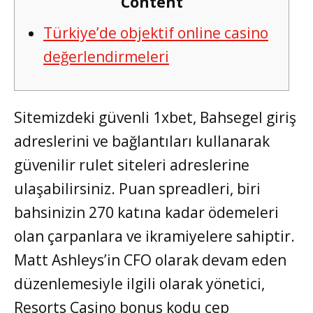
Content
Türkiye’de objektif online casino
değerlendirmeleri
Sitemizdeki güvenli 1xbet, Bahsegel giriş
adreslerini ve bağlantıları kullanarak
güvenilir rulet siteleri adreslerine
ulaşabilirsiniz. Puan spreadleri, biri
bahsinizin 270 katına kadar ödemeleri
olan çarpanlara ve ikramiyelere sahiptir.
Matt Ashleys’in CFO olarak devam eden
düzenlemesiyle ilgili olarak yönetici,
Resorts Casino bonus kodu cep