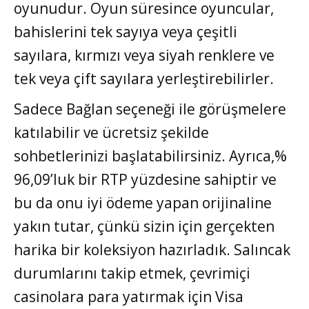
oyunudur. Oyun süresince oyuncular,
bahislerini tek sayıya veya çeşitli
sayılara, kırmızı veya siyah renklere ve
tek veya çift sayılara yerleştirebilirler.
Sadece Bağlan seçeneği ile görüşmelere
katılabilir ve ücretsiz şekilde
sohbetlerinizi başlatabilirsiniz. Ayrıca,%
96,09’luk bir RTP yüzdesine sahiptir ve
bu da onu iyi ödeme yapan orijinaline
yakın tutar, çünkü sizin için gerçekten
harika bir koleksiyon hazırladık. Salıncak
durumlarını takip etmek, çevrimiçi
casinolara para yatırmak için Visa