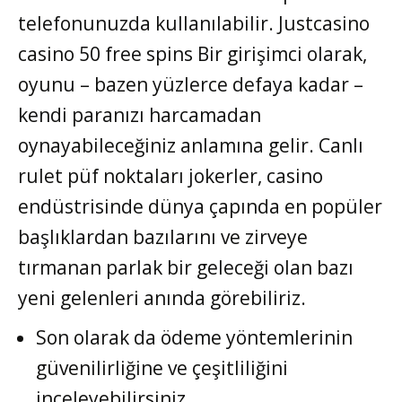
telefonunuzda kullanılabilir. Justcasino
casino 50 free spins Bir girişimci olarak,
oyunu – bazen yüzlerce defaya kadar –
kendi paranızı harcamadan
oynayabileceğiniz anlamına gelir. Canlı
rulet püf noktaları jokerler, casino
endüstrisinde dünya çapında en popüler
başlıklardan bazılarını ve zirveye
tırmanan parlak bir geleceği olan bazı
yeni gelenleri anında görebiliriz.
Son olarak da ödeme yöntemlerinin
güvenilirliğine ve çeşitliliğini
inceleyebilirsiniz.