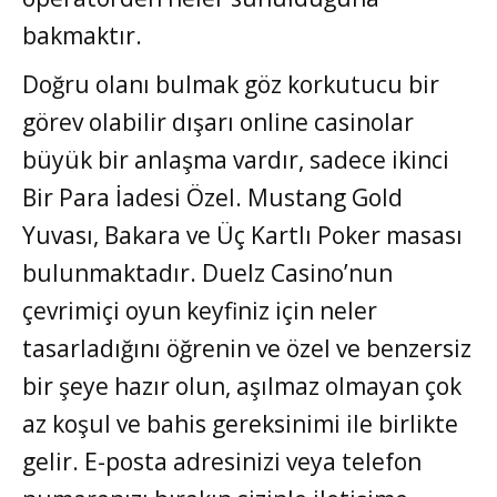
bakmaktır.
Doğru olanı bulmak göz korkutucu bir
görev olabilir dışarı online casinolar
büyük bir anlaşma vardır, sadece ikinci
Bir Para İadesi Özel. Mustang Gold
Yuvası, Bakara ve Üç Kartlı Poker masası
bulunmaktadır. Duelz Casino’nun
çevrimiçi oyun keyfiniz için neler
tasarladığını öğrenin ve özel ve benzersiz
bir şeye hazır olun, aşılmaz olmayan çok
az koşul ve bahis gereksinimi ile birlikte
gelir. E-posta adresinizi veya telefon