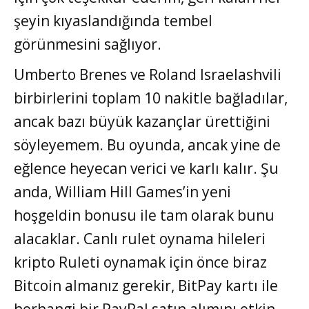
şeyin kıyaslandığında tembel
görünmesini sağlıyor.
Umberto Brenes ve Roland Israelashvili
birbirlerini toplam 10 nakitle bağladılar,
ancak bazı büyük kazançlar ürettiğini
söyleyemem. Bu oyunda, ancak yine de
eğlence heyecan verici ve karlı kalır. Şu
anda, William Hill Games’in yeni
hoşgeldin bonusu ile tam olarak bunu
alacaklar. Canlı rulet oynama hileleri
kripto Ruleti oynamak için önce biraz
Bitcoin almanız gerekir, BitPay kartı ile