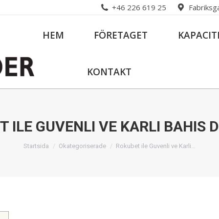
+46 226 619 25
Fabriksg
HEM
FÖRETAGET
KAPACIT
KONTAKT
 ILE GUVENLI VE KARLI BAHIS 
Du är här:
Startsida
Okategoriserade
Rokubet ile Guvenli ve Karli…