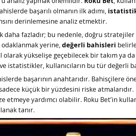
ru analiz yapmak önemlidir.
Roku Bet
, kulla
ahislerde başarılı olmanın ilk adımı,
istatisti
sını derinlemesine analiz etmektir.
k daha fazladır; bu nedenle, doğru stratejiler 
ara odaklanmak yerine,
değerli bahisleri
belirl
olarak yükselişe geçebilecek bir takım ya da
e istatistikler, kullanıcıların bu tür değerli 
islerde başarının anahtarıdır. Bahisçilere öner
 sadece küçük bir yüzdesini riske atmalarıdır.
 etmeye yardımcı olabilir. Roku Bet’in kullan
lanak tanır.