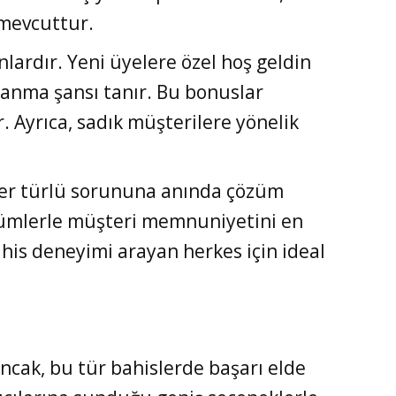
e mevcuttur.
ardır. Yeni üyelere özel hoş geldin
kazanma şansı tanır. Bu bonuslar
r. Ayrıca, sadık müşterilere yönelik
 her türlü sorununa anında çözüm
 çözümlerle müşteri memnuniyetini en
ahis deneyimi arayan herkes için ideal
Ancak, bu tür bahislerde başarı elde