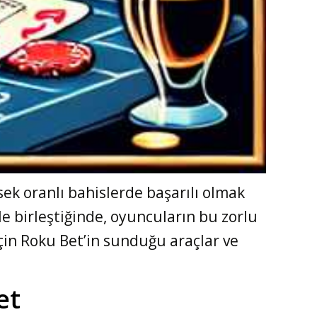
sek oranlı bahislerde başarılı olmak
e birleştiğinde, oyuncuların bu zorlu
in Roku Bet’in sunduğu araçlar ve
et