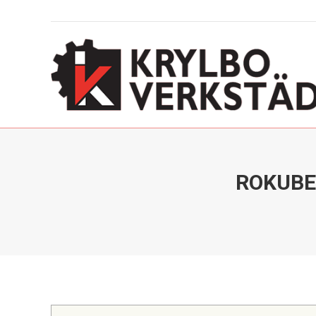
ROKUBET