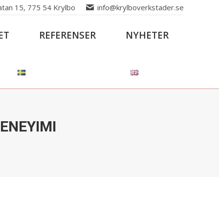
atan 15, 775 54 Krylbo
info@krylboverkstader.se
ET
REFERENSER
NYHETER
DENEYIMI