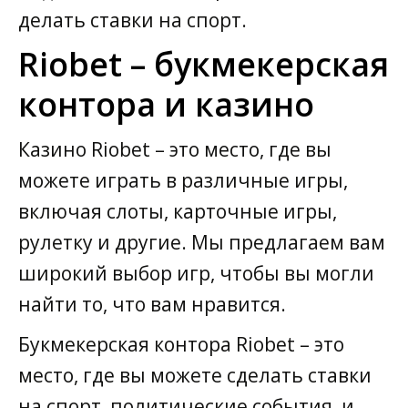
делать ставки на спорт.
Riobet – букмекерская
контора и казино
Казино Riobet – это место, где вы
можете играть в различные игры,
включая слоты, карточные игры,
рулетку и другие. Мы предлагаем вам
широкий выбор игр, чтобы вы могли
найти то, что вам нравится.
Букмекерская контора Riobet – это
место, где вы можете сделать ставки
на спорт, политические события, и