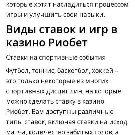
которые хотят насладиться процессом
игры и улучшить свои навыки.
Виды ставок и игр в
казино Риобет
Ставки на спортивные события
Футбол, теннис, баскетбол, хоккей –
это только некоторые из многих
спортивных дисциплин, на которые
можно сделать ставку в казино
Риобет. Вам доступны различные
типы ставок, включая ставки на исход
матча, количество забитых голов, а