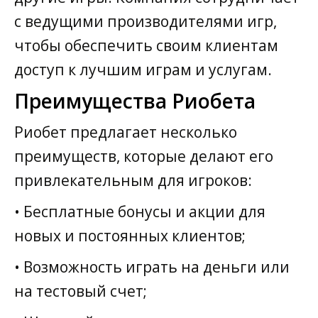
с ведущими производителями игр,
чтобы обеспечить своим клиентам
доступ к лучшим играм и услугам.
Преимущества Риобета
Риобет предлагает несколько
преимуществ, которые делают его
привлекательным для игроков:
• Бесплатные бонусы и акции для
новых и постоянных клиентов;
• Возможность играть на деньги или
на тестовый счет;