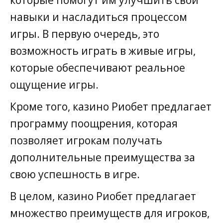
которые помогут им улучшить свои
навыки и насладиться процессом
игры. В первую очередь, это
возможность играть в живые игры,
которые обеспечивают реальное
ощущение игры.
Кроме того, казино Риобет предлагает
программу поощрения, которая
позволяет игрокам получать
дополнительные преимущества за
свою успешность в игре.
В целом, казино Риобет предлагает
множество преимуществ для игроков,