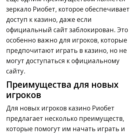
зеркало Риобет, которое обеспечивает
доступ к казино, даже если
официальный сайт заблокирован. Это
особенно важно для игроков, которые
предпочитают играть в казино, но не
могут доступаться к официальному
сайту.
Преимущества для новых
игроков
Для новых игроков казино Риобет
предлагает несколько преимуществ,
которые помогут им начать играть и