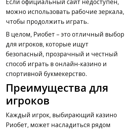
Если официальный сайт недоступен,
можно использовать рабочие зеркала,
чтобы продолжить играть.
В целом, Риобет – это отличный выбор
для игроков, которые ищут
безопасный, прозрачный и честный
способ играть в онлайн-казино и
спортивной букмекерство.
Преимущества для
игроков
Каждый игрок, выбирающий казино
Риобет, может насладиться рядом