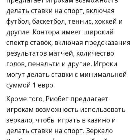
предлагает игрокам возможность
делать ставки на спорт, включая
футбол, баскетбол, теннис, хоккей и
другие. Контора имеет широкий
спектр ставок, включая предсказания
результатов матчей, количество
голов, пенальти и другие. Игроки
могут делать ставки с минимальной
суммой 1 евро.
Кроме того, Риобет предлагает
игрокам возможность использовать
зеркало, чтобы играть в казино и
делать ставки на спорт. Зеркало