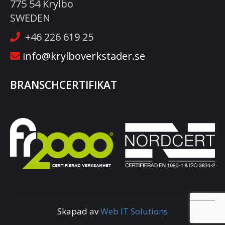
775 54 Krylbo
SWEDEN
+46 226 619 25
info@krylboverkstader.se
BRANSCHCERTIFIKAT
Skapad av
Web IT Solutions