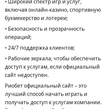
• Широкий спектр игр и услуг,
включая онлайн-казино, спортивную
букмекерство и лотереи;
• Безопасность и прозрачность
операций;
• 24/7 поддержка клиентов;
• Рабочие зеркала, чтобы обеспечить
доступ к услугам, если официальный
сайт недоступен.
Риобет официальный сайт – это
лучший способ начать играть и
получать доступ к услугам компании.