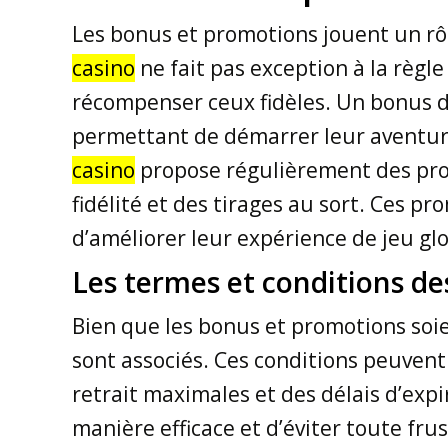
Les bonus et promotions jouent un rôle
casino
ne fait pas exception à la règl
récompenser ceux fidèles. Un bonus d
permettant de démarrer leur aventur
casino
propose régulièrement des prom
fidélité et des tirages au sort. Ces 
d’améliorer leur expérience de jeu gl
Les termes et conditions d
Bien que les bonus et promotions soien
sont associés. Ces conditions peuvent i
retrait maximales et des délais d’exp
manière efficace et d’éviter toute fru