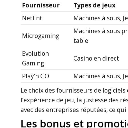
Fournisseur
Types de jeux
NetEnt
Machines à sous, J
Machines à sous pr
Microgaming
table
Evolution
Casino en direct
Gaming
Play’n GO
Machines à sous, J
Le choix des fournisseurs de logiciels 
l’expérience de jeu, la justesse des ré
avec des entreprises réputées, ce qui 
Les bonus et promotio