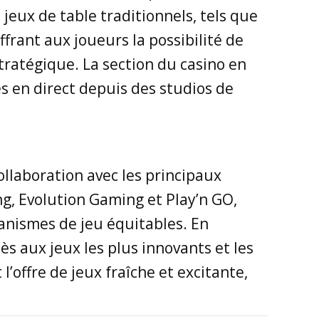
jeux de table traditionnels, tels que
ffrant aux joueurs la possibilité de
tratégique. La section du casino en
s en direct depuis des studios de
ollaboration avec les principaux
ng, Evolution Gaming et Play’n GO,
anismes de jeu équitables. En
ès aux jeux les plus innovants et les
’offre de jeux fraîche et excitante,