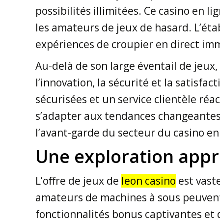
possibilités illimitées. Ce casino en
les amateurs de jeux de hasard. L’éta
expériences de croupier en direct imm
Au-delà de son large éventail de jeux,
l’innovation, la sécurité et la satisfa
sécurisées et un service clientèle réac
s’adapter aux tendances changeantes d
l’avant-garde du secteur du casino en 
Une exploration appro
L’offre de jeux de
leon casino
est vaste
amateurs de machines à sous peuvent 
fonctionnalités bonus captivantes et 