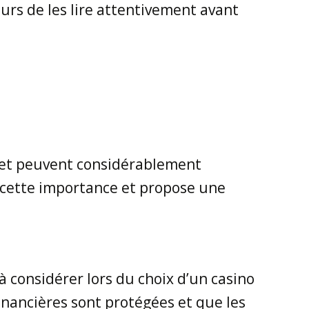
eurs de les lire attentivement avant
e et peuvent considérablement
 cette importance et propose une
à considérer lors du choix d’un casino
inancières sont protégées et que les