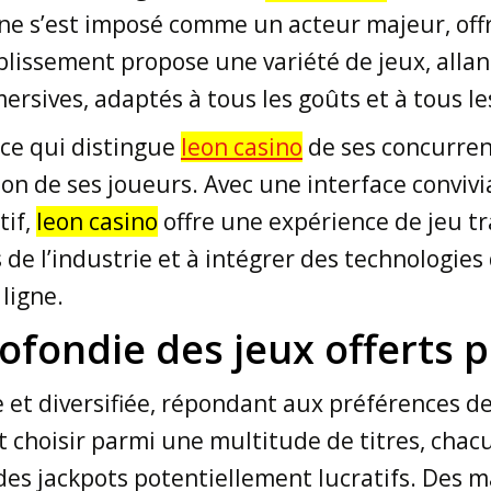
 ligne s’est imposé comme un acteur majeur, o
blissement propose une variété de jeux, alla
ersives, adaptés à tous les goûts et à tous 
 ce qui distingue
leon casino
de ses concurren
ction de ses joueurs. Avec une interface convi
tif,
leon casino
offre une expérience de jeu tr
e l’industrie et à intégrer des technologies 
ligne.
fondie des jeux offerts p
 et diversifiée, répondant aux préférences de
choisir parmi une multitude de titres, chac
des jackpots potentiellement lucratifs. Des 