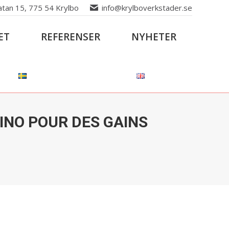
atan 15, 775 54 Krylbo
info@krylboverkstader.se
ET
REFERENSER
NYHETER
INO POUR DES GAINS