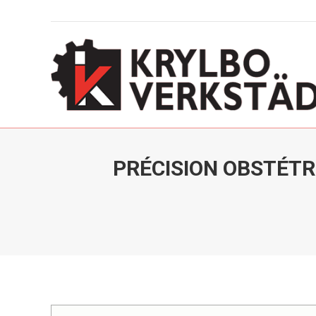
PRÉCISION OBSTÉTR