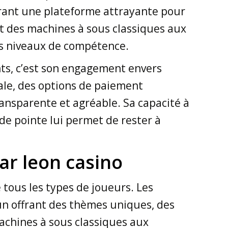
ffrant une plateforme attrayante pour
nt des machines à sous classiques aux
les niveaux de compétence.
ts, c’est son engagement envers
viale, des options de paiement
ansparente et agréable. Sa capacité à
de pointe lui permet de rester à
ar leon casino
 tous les types de joueurs. Les
un offrant des thèmes uniques, des
machines à sous classiques aux