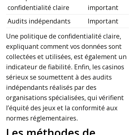
confidentialité claire
important
Audits indépendants
Important
Une politique de confidentialité claire,
expliquant comment vos données sont
collectées et utilisées, est également un
indicateur de fiabilité. Enfin, les casinos
sérieux se soumettent à des audits
indépendants réalisés par des
organisations spécialisées, qui vérifient
l’équité des jeux et la conformité aux
normes réglementaires.
Les méthodes de