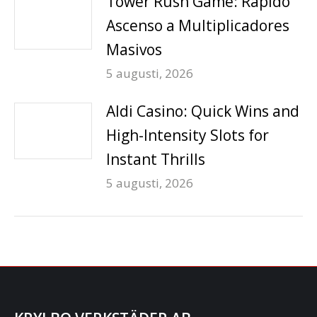
Tower Rush Game: Rápido
Ascenso a Multiplicadores
Masivos
5 augusti, 2026
Aldi Casino: Quick Wins and
High-Intensity Slots for
Instant Thrills
5 augusti, 2026