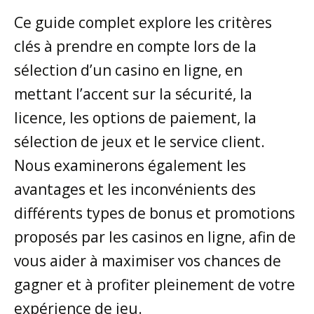
Ce guide complet explore les critères
clés à prendre en compte lors de la
sélection d’un casino en ligne, en
mettant l’accent sur la sécurité, la
licence, les options de paiement, la
sélection de jeux et le service client.
Nous examinerons également les
avantages et les inconvénients des
différents types de bonus et promotions
proposés par les casinos en ligne, afin de
vous aider à maximiser vos chances de
gagner et à profiter pleinement de votre
expérience de jeu.