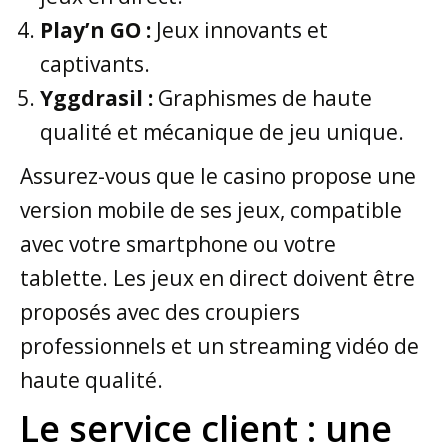
Play’n GO :
Jeux innovants et
captivants.
Yggdrasil :
Graphismes de haute
qualité et mécanique de jeu unique.
Assurez-vous que le casino propose une
version mobile de ses jeux, compatible
avec votre smartphone ou votre
tablette. Les jeux en direct doivent être
proposés avec des croupiers
professionnels et un streaming vidéo de
haute qualité.
Le service client : une