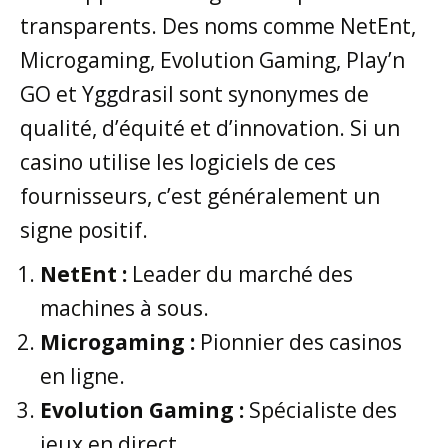
transparents. Des noms comme NetEnt,
Microgaming, Evolution Gaming, Play’n
GO et Yggdrasil sont synonymes de
qualité, d’équité et d’innovation. Si un
casino utilise les logiciels de ces
fournisseurs, c’est généralement un
signe positif.
NetEnt :
Leader du marché des
machines à sous.
Microgaming :
Pionnier des casinos
en ligne.
Evolution Gaming :
Spécialiste des
jeux en direct.