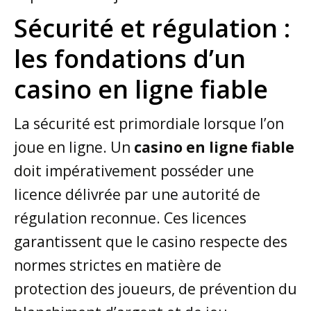
Sécurité et régulation :
les fondations d’un
casino en ligne fiable
La sécurité est primordiale lorsque l’on
joue en ligne. Un
casino en ligne fiable
doit impérativement posséder une
licence délivrée par une autorité de
régulation reconnue. Ces licences
garantissent que le casino respecte des
normes strictes en matière de
protection des joueurs, de prévention du