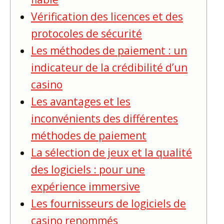
Vérification des licences et des
protocoles de sécurité
Les méthodes de paiement : un
indicateur de la crédibilité d’un
casino
Les avantages et les
inconvénients des différentes
méthodes de paiement
La sélection de jeux et la qualité
des logiciels : pour une
expérience immersive
Les fournisseurs de logiciels de
casino renommés