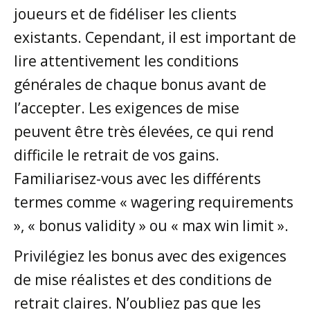
joueurs et de fidéliser les clients
existants. Cependant, il est important de
lire attentivement les conditions
générales de chaque bonus avant de
l’accepter. Les exigences de mise
peuvent être très élevées, ce qui rend
difficile le retrait de vos gains.
Familiarisez-vous avec les différents
termes comme « wagering requirements
», « bonus validity » ou « max win limit ».
Privilégiez les bonus avec des exigences
de mise réalistes et des conditions de
retrait claires. N’oubliez pas que les