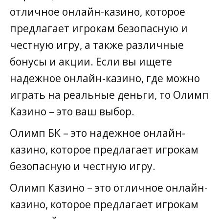
отличное онлайн-казино, которое
предлагает игрокам безопасную и
честную игру, а также различные
бонусы и акции. Если вы ищете
надежное онлайн-казино, где можно
играть на реальные деньги, то Олимп
Казино – это ваш выбор.
Олимп БК – это надежное онлайн-
казино, которое предлагает игрокам
безопасную и честную игру.
Олимп Казино – это отличное онлайн-
казино, которое предлагает игрокам