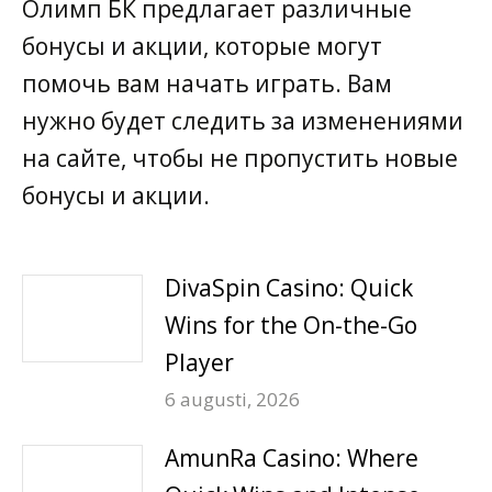
Олимп БК предлагает различные
бонусы и акции, которые могут
помочь вам начать играть. Вам
нужно будет следить за изменениями
на сайте, чтобы не пропустить новые
бонусы и акции.
DivaSpin Casino: Quick
Wins for the On-the-Go
Player
6 augusti, 2026
AmunRa Casino: Where