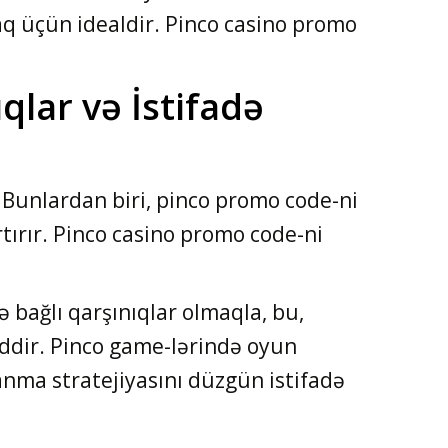
aq üçün idealdir. Pinco casino promo
lar və İstifadə
. Bunlardan biri, pinco promo code-ni
tırır. Pinco casino promo code-ni
 bağlı qarşınıqlar olmaqla, bu,
iddir. Pinco game-lərində oyun
zanma stratejiyasını düzgün istifadə