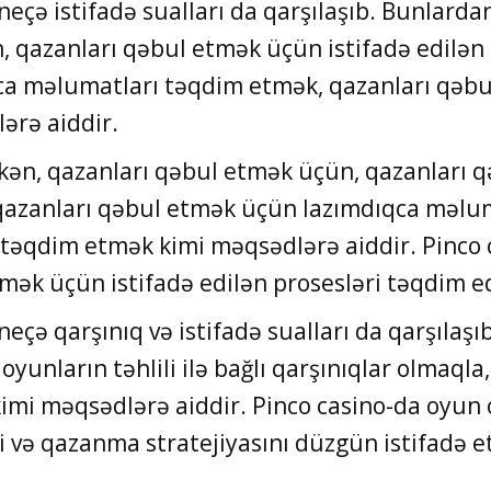
eçə istifadə sualları da qarşılaşıb. Bunlardan
 qazanları qəbul etmək üçün istifadə edilən p
a məlumatları təqdim etmək, qazanları qəbul
ərə aiddir.
kən, qazanları qəbul etmək üçün, qazanları q
, qazanları qəbul etmək üçün lazımdıqca məlu
i təqdim etmək kimi məqsədlərə aiddir. Pinco
ək üçün istifadə edilən prosesləri təqdim ed
çə qarşınıq və istifadə sualları da qarşılaşıb.
unların təhlili ilə bağlı qarşınıqlar olmaqla
imi məqsədlərə aiddir. Pinco casino-da oyun o
li və qazanma stratejiyasını düzgün istifadə 