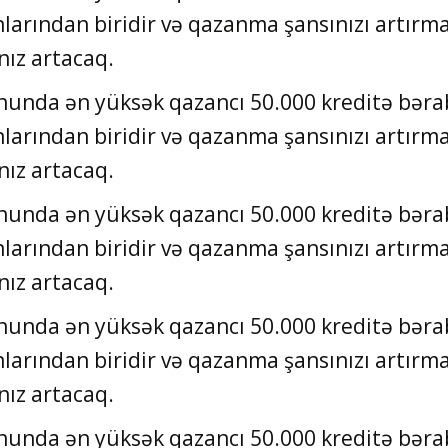
unlarından biridir və qazanma şansınızı artırm
nız artacaq.
nunda ən yüksək qazancı 50.000 kreditə bərab
unlarından biridir və qazanma şansınızı artırm
nız artacaq.
nunda ən yüksək qazancı 50.000 kreditə bərab
unlarından biridir və qazanma şansınızı artırm
nız artacaq.
nunda ən yüksək qazancı 50.000 kreditə bərab
unlarından biridir və qazanma şansınızı artırm
nız artacaq.
nunda ən yüksək qazancı 50.000 kreditə bərab