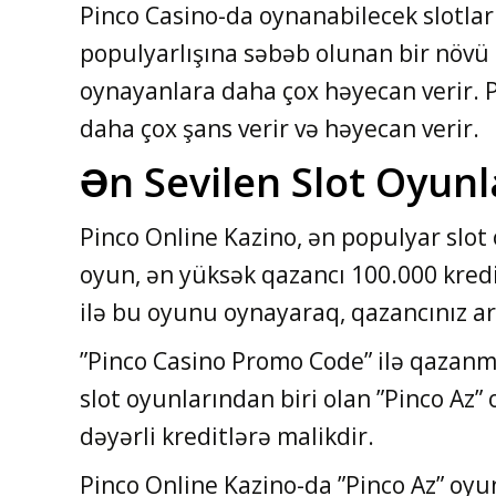
Pinco Casino-da oynanabilecek slotla
populyarlışına səbəb olunan bir növü 
oynayanlara daha çox həyecan verir. 
daha çox şans verir və həyecan verir.
Ən Sevilen Slot Oyun
Pinco Online Kazino, ən populyar slot
oyun, ən yüksək qazancı 100.000 kredi
ilə bu oyunu oynayaraq, qazancınız a
”Pinco Casino Promo Code” ilə qazanma 
slot oyunlarından biri olan ”Pinco Az
dəyərli kreditlərə malikdir.
Pinco Online Kazino-da ”Pinco Az” oyu