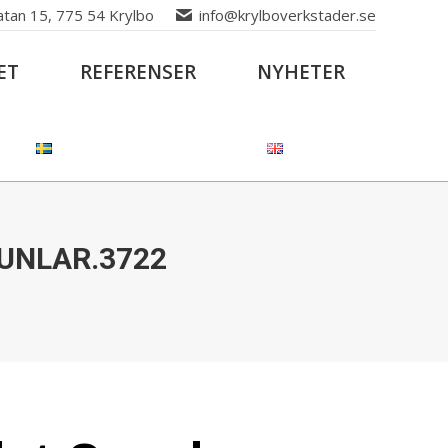
atan 15, 775 54 Krylbo
info@krylboverkstader.se
ET
REFERENSER
NYHETER
YUNLAR.3722