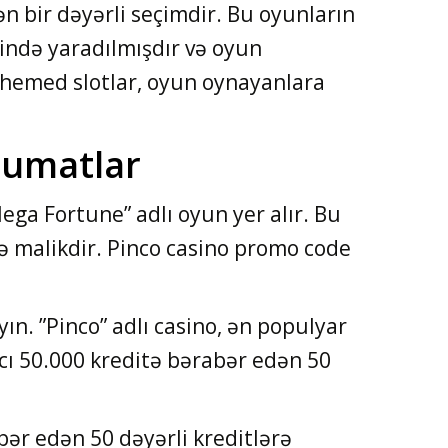
 bir dəyərli seçimdir. Bu oyunların
rində yaradılmışdır və oyun
themed slotlar, oyun oynayanlara
lumatlar
ega Fortune” adlı oyun yer alır. Bu
ə malikdir. Pinco casino promo code
ın. ”Pinco” adlı casino, ən populyar
cı 50.000 kreditə bərabər edən 50
ər edən 50 dəyərli kreditlərə