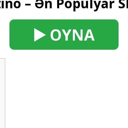
ino – Ən Populyar S
▶️ OYNA