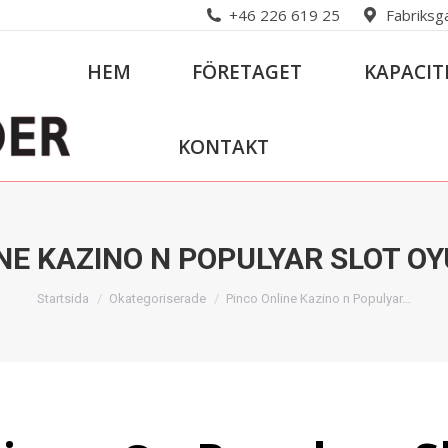
+46 226 619 25
Fabriksg
HEM
FÖRETAGET
KAPACIT
KONTAKT
NE KAZINO N POPULYAR SLOT O
Du är här:
Startsida
Okategoriserade
Pinco Online Kazino n Populyar…