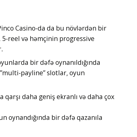
 Pinco Casino-da da bu növlərdən bir
, 5-reel və həmçinin progressive
r.
 oyunlarda bir dəfə oynanıldığında
”multi-payline” slotlar, oyun
ra qarşı daha geniş ekranlı və daha çox
yun oynandığında bir dəfə qazanıla