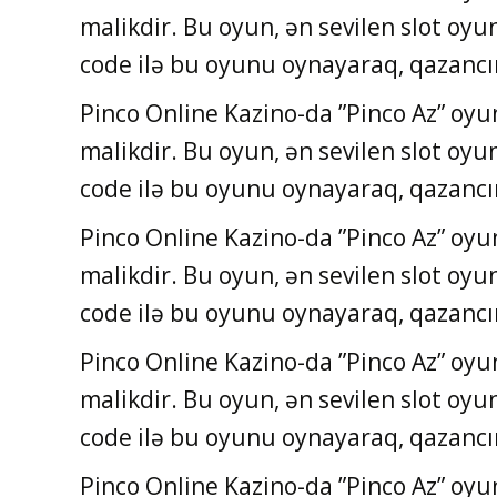
malikdir. Bu oyun, ən sevilen slot oy
code ilə bu oyunu oynayaraq, qazancı
Pinco Online Kazino-da ”Pinco Az” oyu
malikdir. Bu oyun, ən sevilen slot oy
code ilə bu oyunu oynayaraq, qazancı
Pinco Online Kazino-da ”Pinco Az” oyu
malikdir. Bu oyun, ən sevilen slot oy
code ilə bu oyunu oynayaraq, qazancı
Pinco Online Kazino-da ”Pinco Az” oyu
malikdir. Bu oyun, ən sevilen slot oy
code ilə bu oyunu oynayaraq, qazancı
Pinco Online Kazino-da ”Pinco Az” oyu