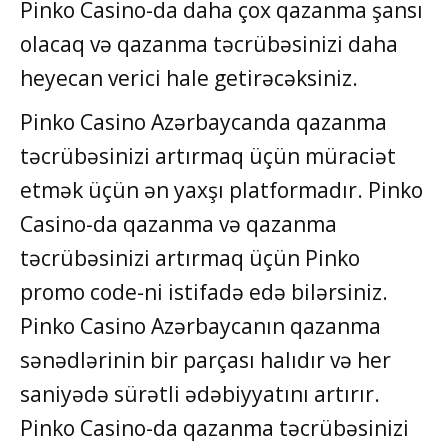
Pinko Casino-da daha çox qazanma şansı
olacaq və qazanma təcrübəsinizi daha
heyecan verici hale getirəcəksiniz.
Pinko Casino Azərbaycanda qazanma
təcrübəsinizi artırmaq üçün müraciət
etmək üçün ən yaxşı platformadır. Pinko
Casino-da qazanma və qazanma
təcrübəsinizi artırmaq üçün Pinko
promo code-ni istifadə edə bilərsiniz.
Pinko Casino Azərbaycanın qazanma
sənədlərinin bir parçası halıdır və her
saniyədə sürətli ədəbiyyatını artırır.
Pinko Casino-da qazanma təcrübəsinizi