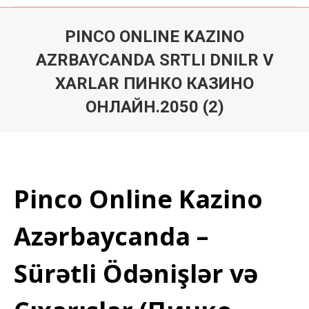
PINCO ONLINE KAZINO
AZRBAYCANDA SRTLI DNILR V
XARLAR ПИНКО КАЗИНО
ОНЛАЙН.2050 (2)
Du är här:
Pinco Online Kazino
Azərbaycanda –
Sürətli Ödənişlər və