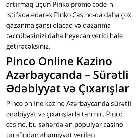
artırmaq üçün Pinko promo code-ni
istifadə edərək Pinko Casino-da daha çox
qazanma şansı olacaq və qazanma
təcrübəsinizi daha heyecan verici hale
getirəcəksiniz.
Pinco Online Kazino
Azərbaycanda – Sürətli
Ədəbiyyat və Çıxarışlar
Pinco online kazino Azərbaycanda sürətli
ədəbiyyat və çıxarışlarla tanınır. Pinco
casino, bu səhərdə ən populyar casino
tərəfindən əhəmiyyət verilən