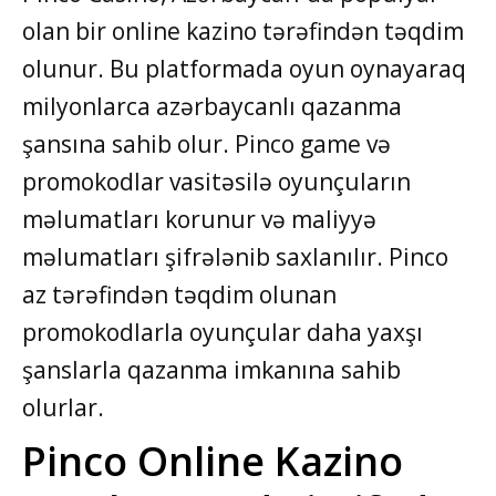
olan bir online kazino tərəfindən təqdim
olunur. Bu platformada oyun oynayaraq
milyonlarca azərbaycanlı qazanma
şansına sahib olur. Pinco game və
promokodlar vasitəsilə oyunçuların
məlumatları korunur və maliyyə
məlumatları şifrələnib saxlanılır. Pinco
az tərəfindən təqdim olunan
promokodlarla oyunçular daha yaxşı
şanslarla qazanma imkanına sahib
olurlar.
Pinco Online Kazino