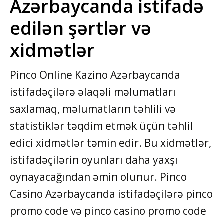
Azərbaycanda istifadə
edilən şərtlər və
xidmətlər
Pinco Online Kazino Azərbaycanda
istifadəçilərə əlaqəli məlumatları
saxlamaq, məlumatların təhlili və
statistiklər təqdim etmək üçün təhlil
edici xidmətlər təmin edir. Bu xidmətlər,
istifadəçilərin oyunları daha yaxşı
oynayacağından əmin olunur. Pinco
Casino Azərbaycanda istifadəçilərə pinco
promo code və pinco casino promo code