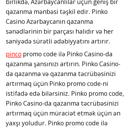
birlikdə, Azərbaycanlılar üçün geniş bir
qazanma mənbəsi təşkil edir. Pinko
Casino Azərbaycanın qazanma
sənədlərinin bir parçası halıdır və her
saniyədə sürətli ədəbiyyatını artırır.
pinco
promo code ilə Pinko Casino-da
qazanma şansınızı artırın. Pinko Casino-
da qazanma və qazanma təcrübəsinizi
artırmaq üçün Pinko promo code-ni
istifadə edə bilərsiniz. Pinko promo code,
Pinko Casino-da qazanma təcrübəsinizi
artırmaq üçün müraciət etmək üçün ən
yaxşı yoludur. Pinko promo code ilə