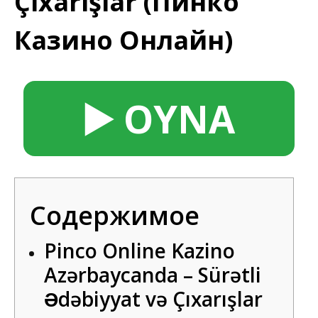
Çıxarışlar (Пинко
Казино Онлайн)
▶️ OYNA
Содержимое
Pinco Online Kazino
Azərbaycanda – Sürətli
Ədəbiyyat və Çıxarışlar