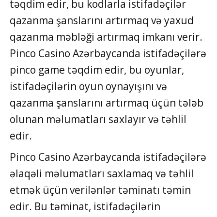
təqdim edir, bu kodlarla istifadəçilər
qazanma şanslarını artırmaq və yaxud
qazanma məbləği artırmaq imkanı verir.
Pinco Casino Azərbaycanda istifadəçilərə
pinco game təqdim edir, bu oyunlar,
istifadəçilərin oyun oynayışını və
qazanma şanslarını artırmaq üçün tələb
olunan məlumatları saxlayır və təhlil
edir.
Pinco Casino Azərbaycanda istifadəçilərə
əlaqəli məlumatları saxlamaq və təhlil
etmək üçün verilənlər təminatı təmin
edir. Bu təminat, istifadəçilərin