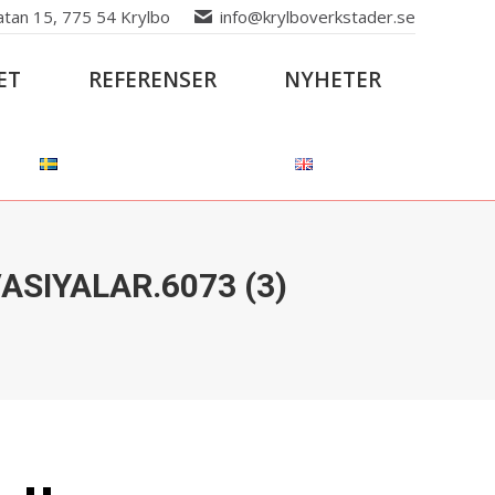
atan 15, 775 54 Krylbo
info@krylboverkstader.se
ET
REFERENSER
NYHETER
ASIYALAR.6073 (3)