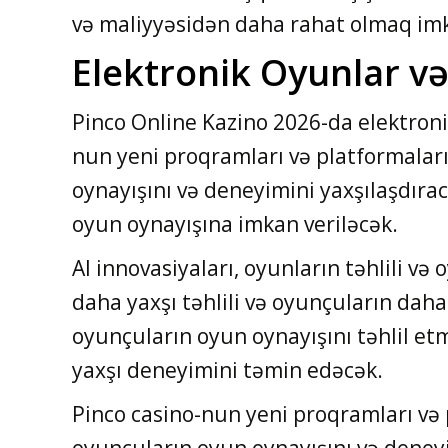
və maliyyəsidən daha rahat olmaq imk
Elektronik Oyunlar və
Pinco Online Kazino 2026-da elektronik
nun yeni proqramları və platformaları
oynayışını və deneyimini yaxşılaşdıra
oyun oynayışına imkan veriləcək.
AI innovasiyaları, oyunların təhlili v
daha yaxşı təhlili və oyunçuların daha
oyunçuların oyun oynayışını təhlil et
yaxşı deneyimini təmin edəcək.
Pinco casino-nun yeni proqramları və 