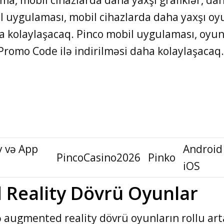
ma, mobil cihazlarda daha yaxşı grafiklər, da
l uygulaması, mobil cihazlarda daha yaxşı oy
ha kolaylaşacaq. Pinco mobil uygulaması, oyun
 Promo Code ilə indirilməsi daha kolaylaşacaq.
y və App
Android
PincoCasino2026
Pinko
iOS
 Reality Dövrü Oyunlar
ə augmented reality dövrü oyunların rollu art