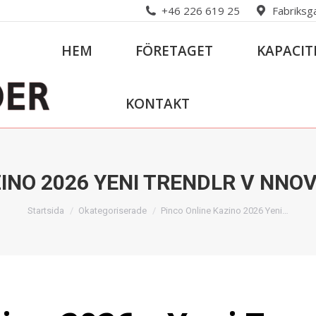
+46 226 619 25
Fabriksg
HEM
FÖRETAGET
KAPACIT
KONTAKT
INO 2026 YENI TRENDLR V NNOV
Du är här:
Startsida
Okategoriserade
Pinco Online Kazino 2026 Yeni…