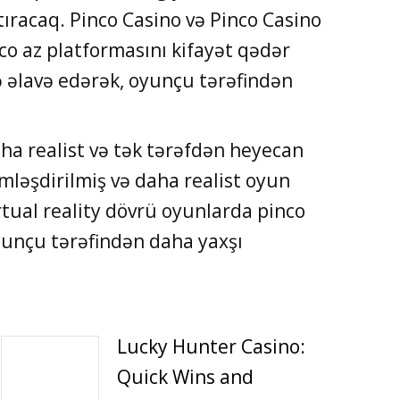
tıracaq. Pinco Casino və Pinco Casino
co az platformasını kifayət qədər
yə əlavə edərək, oyunçu tərəfindən
aha realist və tək tərəfdən heyecan
ləşdirilmiş və daha realist oyun
rtual reality dövrü oyunlarda pinco
oyunçu tərəfindən daha yaxşı
Lucky Hunter Casino:
Quick Wins and