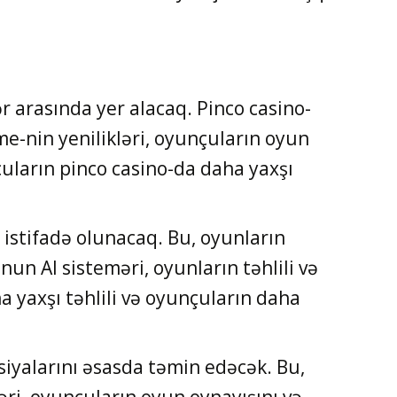
r arasında yer alacaq. Pinco casino-
e-nin yenilikləri, oyunçuların oyun
çuların pinco casino-da daha yaxşı
n istifadə olunacaq. Bu, oyunların
un AI sisteməri, oyunların təhlili və
a yaxşı təhlili və oyunçuların daha
siyalarını əsasda təmin edəcək. Bu,