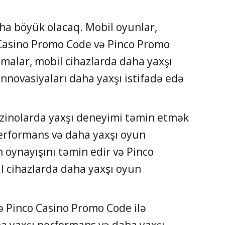
ha böyük olacaq. Mobil oyunlar,
 Casino Promo Code və Pinco Promo
amalar, mobil cihazlarda daha yaxşı
nnovasiyaları daha yaxşı istifadə edə
azinolarda yaxşı deneyimi təmin etmək
performans və daha yaxşı oyun
 oynayışını təmin edir və Pinco
l cihazlarda daha yaxşı oyun
ə Pinco Casino Promo Code ilə