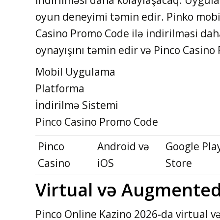
indirilməsi daha kolaylaşacaq. Uygula
oyun deneyimi təmin edir. Pinko mobi
Casino Promo Code ilə indirilməsi da
oynayışını təmin edir və Pinco Casino
Mobil Uygulama
Platforma
İndirilmə Sistemi
Pinco Casino Promo Code
Pinco
Android və
Google Pla
Casino
iOS
Store
Virtual və Augmented
Pinco Online Kazino 2026-da virtual v