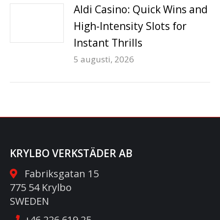
Aldi Casino: Quick Wins and
High-Intensity Slots for
Instant Thrills
5 augusti, 2026
KRYLBO VERKSTÄDER AB
Fabriksgatan 15
775 54 Krylbo
SWEDEN
+46 226 619 25