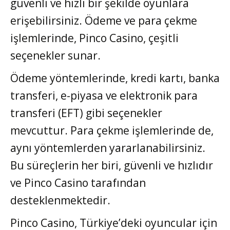
güvenli ve hızlı bir şekilde oyunlara
erişebilirsiniz. Ödeme ve para çekme
işlemlerinde, Pinco Casino, çeşitli
seçenekler sunar.
Ödeme yöntemlerinde, kredi kartı, banka
transferi, e-piyasa ve elektronik para
transferi (EFT) gibi seçenekler
mevcuttur. Para çekme işlemlerinde de,
aynı yöntemlerden yararlanabilirsiniz.
Bu süreçlerin her biri, güvenli ve hızlıdır
ve Pinco Casino tarafından
desteklenmektedir.
Pinco Casino, Türkiye’deki oyuncular için