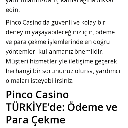
yatırımlarınızdan çıkarılacağına dikkat
edin.
Pinco Casino’da güvenli ve kolay bir
deneyim yaşayabileceğiniz için, ödeme
ve para çekme işlemlerinde en doğru
yöntemleri kullanmanız önemlidir.
Müşteri hizmetleriyle iletişime geçerek
herhangi bir sorununuz olursa, yardımcı
olmaları isteyebilirsiniz.
Pinco Casino
TÜRKİYE’de: Ödeme ve
Para Çekme