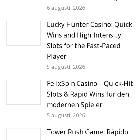
6 augusti, 2026
Lucky Hunter Casino: Quick
Wins and High‑Intensity
Slots for the Fast‑Paced
Player
5 augusti, 2026
FelixSpin Casino – Quick‑Hit
Slots & Rapid Wins für den
modernen Spieler
5 augusti, 2026
Tower Rush Game: Rápido