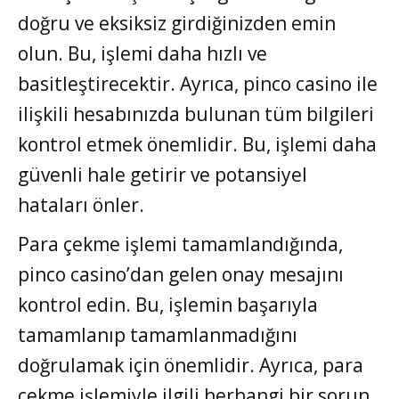
doğru ve eksiksiz girdiğinizden emin
olun. Bu, işlemi daha hızlı ve
basitleştirecektir. Ayrıca, pinco casino ile
ilişkili hesabınızda bulunan tüm bilgileri
kontrol etmek önemlidir. Bu, işlemi daha
güvenli hale getirir ve potansiyel
hataları önler.
Para çekme işlemi tamamlandığında,
pinco casino’dan gelen onay mesajını
kontrol edin. Bu, işlemin başarıyla
tamamlanıp tamamlanmadığını
doğrulamak için önemlidir. Ayrıca, para
çekme işlemiyle ilgili herhangi bir sorun