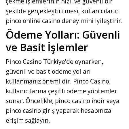
çekme işlemlerinin hızlı ve güvenli bir
şekilde gerçekleştirilmesi, kullanıcıların
pinco online casino deneyimini iyileştirir.
Ödeme Yolları: Güvenli
ve Basit İşlemler
Pinco Casino Türkiye’de oynarken,
güvenli ve basit ödeme yolları
kullanmanız önemlidir. Pinco Casino,
kullanıcılarına çeşitli ödeme yöntemler
sunar. Öncelikle, pinco casino indir veya
pinco casino giriş yaparak hesabınıza
erişim sağlayın.