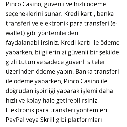
Pinco Casino, güvenli ve hızlı ödeme
seçeneklerini sunar. Kredi kartı, banka
transferi ve elektronik para transferi (e-
wallet) gibi yöntemlerden
faydalanabilirsiniz. Kredi kartı ile ödeme
yaparken, bilgilerinizi güvenli bir şekilde
gizli tutun ve sadece güvenli siteler
üzerinden ödeme yapın. Banka transferi
ile ödeme yaparken, Pinco Casino ile
doğrudan işbirliği yaparak işlemi daha
hızlı ve kolay hale getirebilirsiniz.
Elektronik para transferi yöntemleri,
PayPal veya Skrill gibi platformları