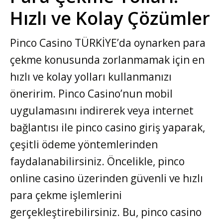
Hızlı ve Kolay Çözümler
Pinco Casino TÜRKİYE’da oynarken para
çekme konusunda zorlanmamak için en
hızlı ve kolay yolları kullanmanızı
öneririm. Pinco Casino’nun mobil
uygulamasını indirerek veya internet
bağlantısı ile pinco casino giriş yaparak,
çeşitli ödeme yöntemlerinden
faydalanabilirsiniz. Öncelikle, pinco
online casino üzerinden güvenli ve hızlı
para çekme işlemlerini
gerçekleştirebilirsiniz. Bu, pinco casino