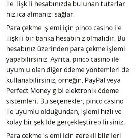
ile ilişkili hesabınızda bulunan tutarları
hızlıca almanızı sağlar.
Para çekme işlemi için pinco casino ile
ilişkili bir banka hesabınız olmalıdır. Bu
hesabınız üzerinden para çekme işlemi
yapabilirsiniz. Ayrıca, pinco casino ile
uyumlu olan diğer ödeme yöntemleri de
kullanabilirsiniz, örneğin, PayPal veya
Perfect Money gibi elektronik ödeme
sistemleri. Bu seçenekler, pinco casino
ile uyumlu olduğundan, işlemi hızlı ve
kolay bir şekilde gerçekleştirebilirsiniz.
Para çekme işlemi için gerekli bilgileri