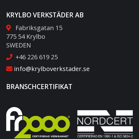
KRYLBO VERKSTÄDER AB
Fabriksgatan 15
775 54 Krylbo
SWEDEN
+46 226 619 25
info@krylboverkstader.se
BRANSCHCERTIFIKAT