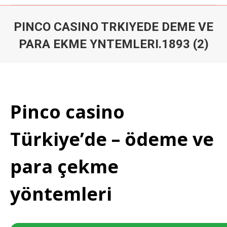
PINCO CASINO TRKIYEDE DEME VE
PARA EKME YNTEMLERI.1893 (2)
Du är här:
Pinco casino
Türkiye’de – ödeme ve
para çekme
yöntemleri