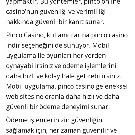
yapmaktır. Bu yöntemler, pinco online
casino’nun güvenliği ve verimliliği
hakkında güvenli bir kanıt sunar.
Pinco Casino, kullanıcılarına pinco casino
indir seçeneğini de sunuyor. Mobil
uygulama ile oyunları her yerden
oynayabilirsiniz ve ödeme işlemlerini
daha hızlı ve kolay hale getirebilirsiniz.
Mobil uygulama, pinco casino geleneksel
web sitesine oranla daha hızlı ve daha
güvenli bir ödeme deneyimi sunar.
Ödeme işlemlerinizin güvenliğini
sağlamak için, her zaman güvenilir ve