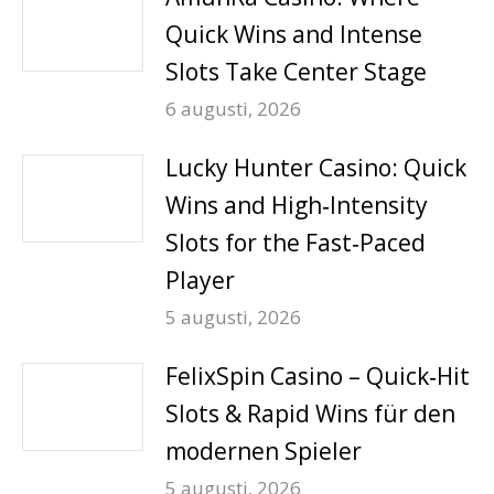
Quick Wins and Intense
Slots Take Center Stage
6 augusti, 2026
Lucky Hunter Casino: Quick
Wins and High‑Intensity
Slots for the Fast‑Paced
Player
5 augusti, 2026
FelixSpin Casino – Quick‑Hit
Slots & Rapid Wins für den
modernen Spieler
5 augusti, 2026