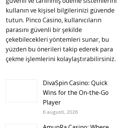
güvenli ve tanınmış ödeme sistemlerini
kullanın ve kişisel bilgilerinizi güvende
tutun. Pinco Casino, kullanıcıların
parasını güvenli bir şekilde
çekebilecekleri yöntemleri sunar, bu
yüzden bu önerileri takip ederek para
çekme işlemlerini kolaylaştırabilirsiniz.
DivaSpin Casino: Quick
Wins for the On-the-Go
Player
6 augusti, 2026
AmunRa Casino: Where