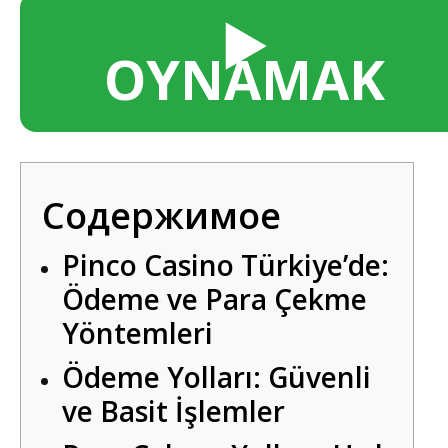
▶️
OYNAMAK
Содержимое
Pinco Casino Türkiye’de:
Ödeme ve Para Çekme
Yöntemleri
Ödeme Yolları: Güvenli
ve Basit İşlemler