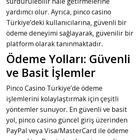
sürdürülebilir hale getirmelerine
yardımcı olur. Ayrıca, pinco casino
Türkiye’deki kullanıcılarına, güvenli bir
ödeme deneyimi sağlayarak, güvenilir bir
platform olarak tanınmaktadır.
Ödeme Yolları: Güvenli
ve Basit İşlemler
Pinco Casino Türkiye’de ödeme
işlemlerini kolaylaştırmak için çeşitli
yöntemler sunuyor. En güvenli ve basit
yol, pinco casino güncel giriş üzerinden
PayPal veya Visa/MasterCard ile ödeme