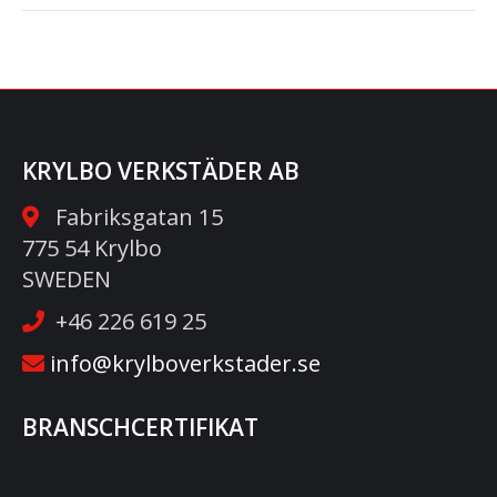
KRYLBO VERKSTÄDER AB
Fabriksgatan 15
775 54 Krylbo
SWEDEN
+46 226 619 25
info@krylboverkstader.se
BRANSCHCERTIFIKAT