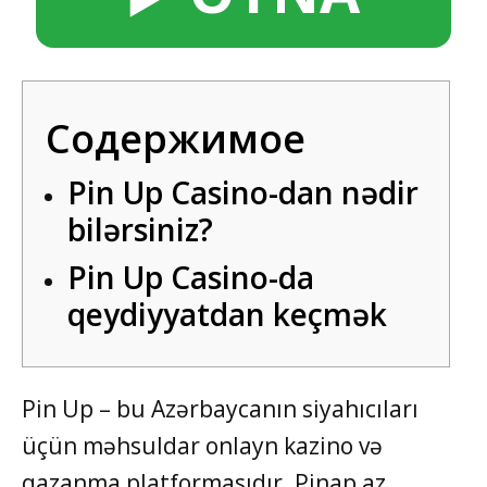
Содержимое
Pin Up Casino-dan nədir
bilərsiniz?
Pin Up Casino-da
qeydiyyatdan keçmək
Pin Up – bu Azərbaycanın siyahıcıları
üçün məhsuldar onlayn kazino və
qazanma platformasıdır. Pinap az