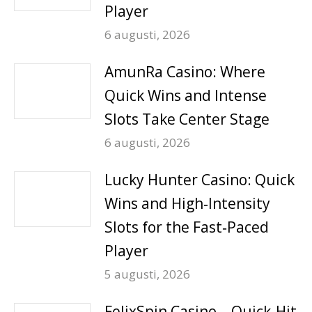
Player
6 augusti, 2026
AmunRa Casino: Where
Quick Wins and Intense
Slots Take Center Stage
6 augusti, 2026
Lucky Hunter Casino: Quick
Wins and High‑Intensity
Slots for the Fast‑Paced
Player
5 augusti, 2026
FelixSpin Casino – Quick‑Hit