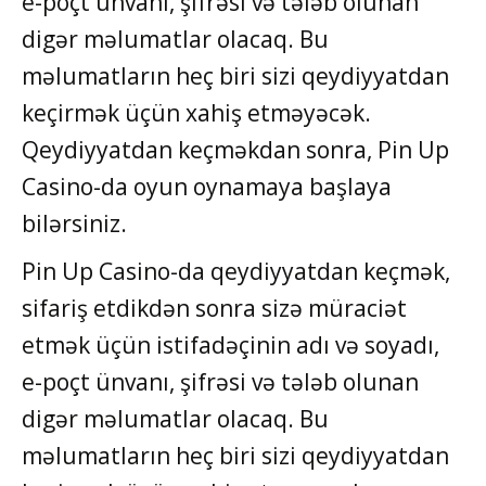
e-poçt ünvanı, şifrəsi və tələb olunan
digər məlumatlar olacaq. Bu
məlumatların heç biri sizi qeydiyyatdan
keçirmək üçün xahiş etməyəcək.
Qeydiyyatdan keçməkdan sonra, Pin Up
Casino-da oyun oynamaya başlaya
bilərsiniz.
Pin Up Casino-da qeydiyyatdan keçmək,
sifariş etdikdən sonra sizə müraciət
etmək üçün istifadəçinin adı və soyadı,
e-poçt ünvanı, şifrəsi və tələb olunan
digər məlumatlar olacaq. Bu
məlumatların heç biri sizi qeydiyyatdan