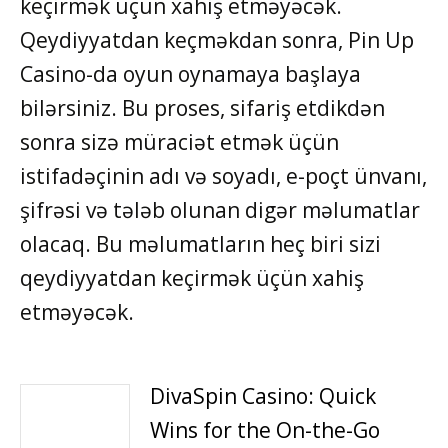
keçirmək üçün xahiş etməyəcək.
Qeydiyyatdan keçməkdan sonra, Pin Up
Casino-da oyun oynamaya başlaya
bilərsiniz. Bu proses, sifariş etdikdən
sonra sizə müraciət etmək üçün
istifadəçinin adı və soyadı, e-poçt ünvanı,
şifrəsi və tələb olunan digər məlumatlar
olacaq. Bu məlumatların heç biri sizi
qeydiyyatdan keçirmək üçün xahiş
etməyəcək.
DivaSpin Casino: Quick
Wins for the On-the-Go