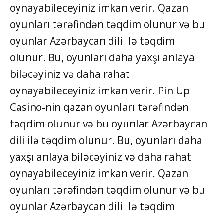
oynayabileceyiniz imkan verir. Qazan
oyunları tərəfindən təqdim olunur və bu
oyunlar Azərbaycan dili ilə təqdim
olunur. Bu, oyunları daha yaxşı anlaya
biləcəyiniz və daha rahat
oynayabileceyiniz imkan verir. Pin Up
Casino-nin qazan oyunları tərəfindən
təqdim olunur və bu oyunlar Azərbaycan
dili ilə təqdim olunur. Bu, oyunları daha
yaxşı anlaya biləcəyiniz və daha rahat
oynayabileceyiniz imkan verir. Qazan
oyunları tərəfindən təqdim olunur və bu
oyunlar Azərbaycan dili ilə təqdim