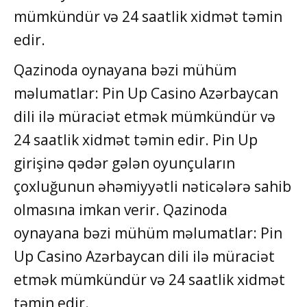
mümkündür və 24 saatlik xidmət təmin
edir.
Qazinoda oynayana bəzi mühüm
məlumatlar: Pin Up Casino Azərbaycan
dili ilə müraciət etmək mümkündür və
24 saatlik xidmət təmin edir. Pin Up
girişinə qədər gələn oyunçuların
çoxluğunun əhəmiyyətli nəticələrə sahib
olmasına imkan verir. Qazinoda
oynayana bəzi mühüm məlumatlar: Pin
Up Casino Azərbaycan dili ilə müraciət
etmək mümkündür və 24 saatlik xidmət
təmin edir.