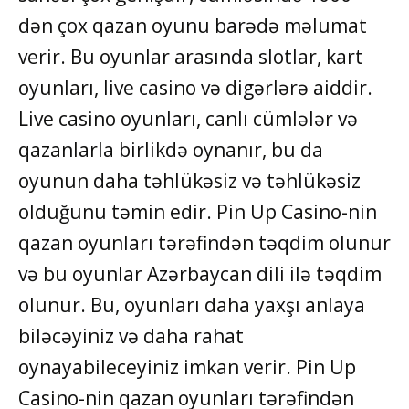
dən çox qazan oyunu barədə məlumat
verir. Bu oyunlar arasında slotlar, kart
oyunları, live casino və digərlərə aiddir.
Live casino oyunları, canlı cümlələr və
qazanlarla birlikdə oynanır, bu da
oyunun daha təhlükəsiz və təhlükəsiz
olduğunu təmin edir. Pin Up Casino-nin
qazan oyunları tərəfindən təqdim olunur
və bu oyunlar Azərbaycan dili ilə təqdim
olunur. Bu, oyunları daha yaxşı anlaya
biləcəyiniz və daha rahat
oynayabileceyiniz imkan verir. Pin Up
Casino-nin qazan oyunları tərəfindən