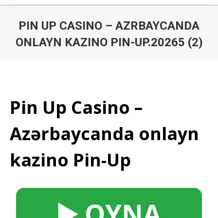
PIN UP CASINO – AZRBAYCANDA
ONLAYN KAZINO PIN-UP.20265 (2)
Du är här:
Pin Up Casino –
Azərbaycanda onlayn
kazino Pin-Up
▶️ OYNA