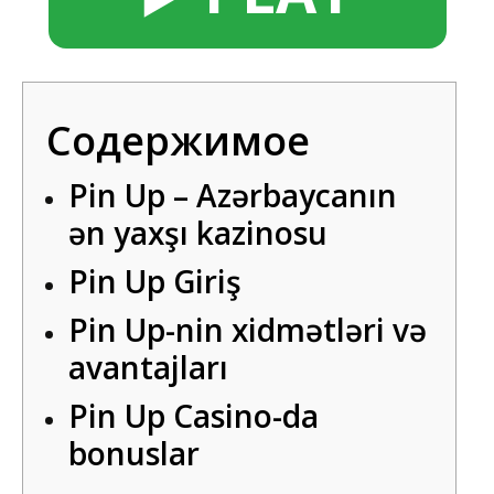
Содержимое
Pin Up – Azərbaycanın
ən yaxşı kazinosu
Pin Up Giriş
Pin Up-nin xidmətləri və
avantajları
Pin Up Casino-da
bonuslar