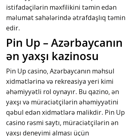
istifadəçilərin məxfilikini təmin edən
məlumat sahələrində ətrafdaşlıq təmin
edir.
Pin Up – Azərbaycanın
ən yaxşı kazinosu
Pin Up casino, Azərbaycanın məhsul
xidmətlərinə və rekreasiya yeri kimi
əhəmiyyətli rol oynayır. Bu qazino, ən
yaxşı və müraciətçilərin əhəmiyyətini
qəbul edən xidmətlərə malikdir. Pin Up
casino rəsmi saytı, müraciətçilərin ən
yaxşı deneyimi alması üçün