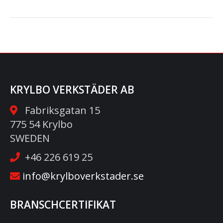
KRYLBO VERKSTÄDER AB
Fabriksgatan 15
775 54 Krylbo
SWEDEN
+46 226 619 25
info@krylboverkstader.se
BRANSCHCERTIFIKAT