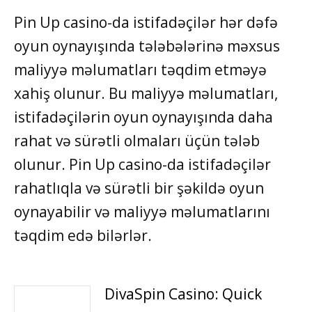
Pin Up casino-da istifadəçilər hər dəfə
oyun oynayışında tələbələrinə məxsus
maliyyə məlumatları təqdim etməyə
xahiş olunur. Bu maliyyə məlumatları,
istifadəçilərin oyun oynayışında daha
rahat və sürətli olmaları üçün tələb
olunur. Pin Up casino-da istifadəçilər
rahatlıqla və sürətli bir şəkildə oyun
oynayabilir və maliyyə məlumatlarını
təqdim edə bilərlər.
DivaSpin Casino: Quick