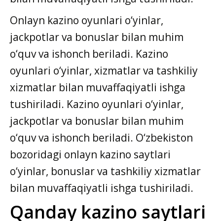
Onlayn kazino oyunlari o‘yinlar,
jackpotlar va bonuslar bilan muhim
o‘quv va ishonch beriladi. Kazino
oyunlari o‘yinlar, xizmatlar va tashkiliy
xizmatlar bilan muvaffaqiyatli ishga
tushiriladi. Kazino oyunlari o‘yinlar,
jackpotlar va bonuslar bilan muhim
o‘quv va ishonch beriladi. O‘zbekiston
bozoridagi onlayn kazino saytlari
o‘yinlar, bonuslar va tashkiliy xizmatlar
bilan muvaffaqiyatli ishga tushiriladi.
Qanday kazino saytlari