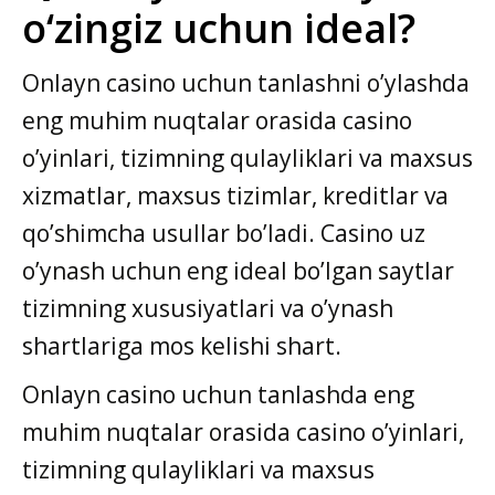
o‘zingiz uchun ideal?
Onlayn casino uchun tanlashni o’ylashda
eng muhim nuqtalar orasida casino
o’yinlari, tizimning qulayliklari va maxsus
xizmatlar, maxsus tizimlar, kreditlar va
qo’shimcha usullar bo’ladi. Casino uz
o’ynash uchun eng ideal bo’lgan saytlar
tizimning xususiyatlari va o’ynash
shartlariga mos kelishi shart.
Onlayn casino uchun tanlashda eng
muhim nuqtalar orasida casino o’yinlari,
tizimning qulayliklari va maxsus