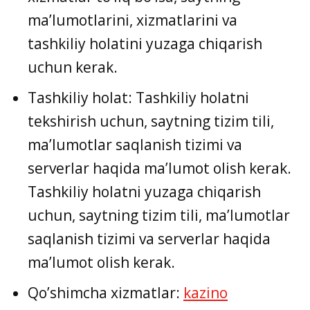
ma’lumotlarini, xizmatlarini va
tashkiliy holatini yuzaga chiqarish
uchun kerak.
Tashkiliy holat: Tashkiliy holatni
tekshirish uchun, saytning tizim tili,
ma’lumotlar saqlanish tizimi va
serverlar haqida ma’lumot olish kerak.
Tashkiliy holatni yuzaga chiqarish
uchun, saytning tizim tili, ma’lumotlar
saqlanish tizimi va serverlar haqida
ma’lumot olish kerak.
Qo’shimcha xizmatlar:
kazino