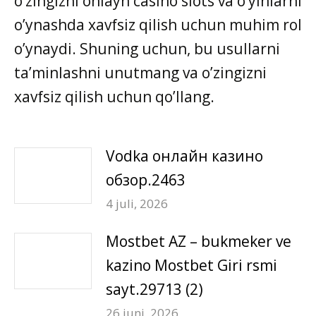
o’zingizni onlayn casino slots va o’yinlarni
o’ynashda xavfsiz qilish uchun muhim rol
o’ynaydi. Shuning uchun, bu usullarni
ta’minlashni unutmang va o’zingizni
xavfsiz qilish uchun qo’llang.
Vodka онлайн казино
обзор.2463
4 juli, 2026
Mostbet AZ – bukmeker ve
kazino Mostbet Giri rsmi
sayt.29713 (2)
26 juni, 2026