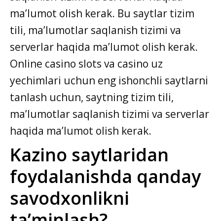
ma’lumot olish kerak. Bu saytlar tizim
tili, ma’lumotlar saqlanish tizimi va
serverlar haqida ma’lumot olish kerak.
Online casino slots va casino uz
yechimlari uchun eng ishonchli saytlarni
tanlash uchun, saytning tizim tili,
ma’lumotlar saqlanish tizimi va serverlar
haqida ma’lumot olish kerak.
Kazino saytlaridan
foydalanishda qanday
savodxonlikni
ta’minlash?