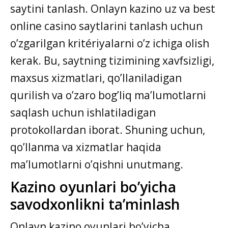
saytini tanlash. Onlayn kazino uz va best
online casino saytlarini tanlash uchun
o’zgarilgan kritériyalarni o’z ichiga olish
kerak. Bu, saytning tizimining xavfsizligi,
maxsus xizmatlari, qo’llaniladigan
qurilish va o’zaro bog’liq ma’lumotlarni
saqlash uchun ishlatiladigan
protokollardan iborat. Shuning uchun,
qo’llanma va xizmatlar haqida
ma’lumotlarni o’qishni unutmang.
Kazino oyunlari bo’yicha
savodxonlikni ta’minlash
Onlayn kazino oyunlari bo’yicha