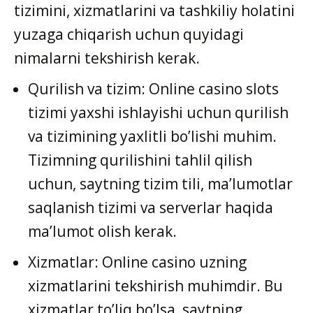
tizimini, xizmatlarini va tashkiliy holatini
yuzaga chiqarish uchun quyidagi
nimalarni tekshirish kerak.
Qurilish va tizim: Online casino slots
tizimi yaxshi ishlayishi uchun qurilish
va tizimining yaxlitli bo’lishi muhim.
Tizimning qurilishini tahlil qilish
uchun, saytning tizim tili, ma’lumotlar
saqlanish tizimi va serverlar haqida
ma’lumot olish kerak.
Xizmatlar: Online casino uzning
xizmatlarini tekshirish muhimdir. Bu
xizmatlar to’liq bo’lsa, saytning