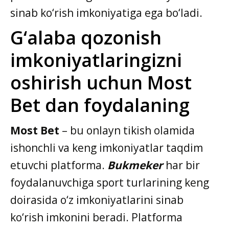
sinab ko‘rish imkoniyatiga ega bo‘ladi.
G‘alaba qozonish
imkoniyatlaringizni
oshirish uchun Most
Bet dan foydalaning
Most Bet
– bu onlayn tikish olamida
ishonchli va keng imkoniyatlar taqdim
etuvchi platforma.
Bukmeker
har bir
foydalanuvchiga sport turlarining keng
doirasida o‘z imkoniyatlarini sinab
ko‘rish imkonini beradi. Platforma