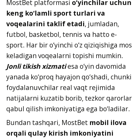
MostBet platformasi
o‘yinchilar uchun
keng ko‘lamli sport turlari va
voqealarini taklif etadi
, jumladan,
futbol, basketbol, tennis va hatto e-
sport. Har bir o‘yinchi o‘z qiziqishiga mos
keladigan voqealarni topishi mumkin.
Jonli tikish xizmati
esa o‘yin davomida
yanada ko‘proq hayajon qo‘shadi, chunki
foydalanuvchilar real vaqt rejimida
natijalarni kuzatib borib, tezkor qarorlar
qabul qilish imkoniyatiga ega bo‘ladilar.
Bundan tashqari, MostBet
mobil ilova
orqali qulay kirish imkoniyatini