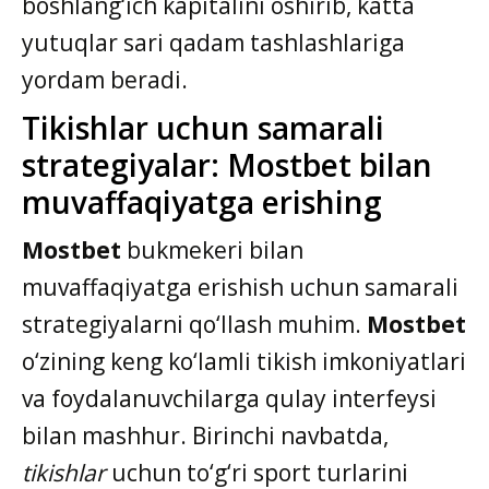
boshlang‘ich kapitalini oshirib, katta
yutuqlar sari qadam tashlashlariga
yordam beradi.
Tikishlar uchun samarali
strategiyalar: Mostbet bilan
muvaffaqiyatga erishing
Mostbet
bukmekeri bilan
muvaffaqiyatga erishish uchun samarali
strategiyalarni qo‘llash muhim.
Mostbet
o‘zining keng ko‘lamli tikish imkoniyatlari
va foydalanuvchilarga qulay interfeysi
bilan mashhur. Birinchi navbatda,
tikishlar
uchun to‘g‘ri sport turlarini