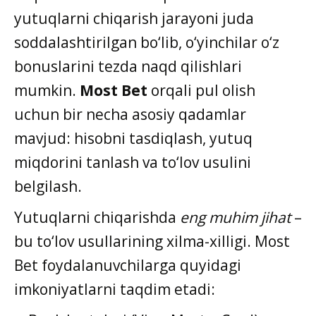
yutuqlarni chiqarish jarayoni juda
soddalashtirilgan bo‘lib, o‘yinchilar o‘z
bonuslarini tezda naqd qilishlari
mumkin.
Most Bet
orqali pul olish
uchun bir necha asosiy qadamlar
mavjud: hisobni tasdiqlash, yutuq
miqdorini tanlash va to‘lov usulini
belgilash.
Yutuqlarni chiqarishda
eng muhim jihat
–
bu to‘lov usullarining xilma-xilligi. Most
Bet foydalanuvchilarga quyidagi
imkoniyatlarni taqdim etadi: