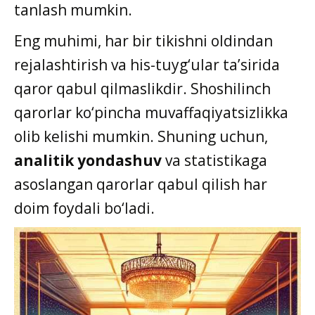
tanlash mumkin.
Eng muhimi, har bir tikishni oldindan
rejalashtirish va his-tuyg‘ular ta’sirida
qaror qabul qilmaslikdir. Shoshilinch
qarorlar ko‘pincha muvaffaqiyatsizlikka
olib kelishi mumkin. Shuning uchun,
analitik yondashuv
va statistikaga
asoslangan qarorlar qabul qilish har
doim foydali bo‘ladi.