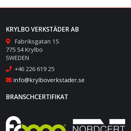
KRYLBO VERKSTÄDER AB
Fabriksgatan 15
775 54 Krylbo
SWEDEN
+46 226 619 25
info@krylboverkstader.se
BRANSCHCERTIFIKAT