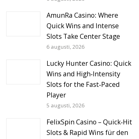
AmunRa Casino: Where
Quick Wins and Intense
Slots Take Center Stage
6 augusti, 2026
Lucky Hunter Casino: Quick
Wins and High‑Intensity
Slots for the Fast‑Paced
Player
5 augusti, 2026
FelixSpin Casino – Quick‑Hit
Slots & Rapid Wins für den