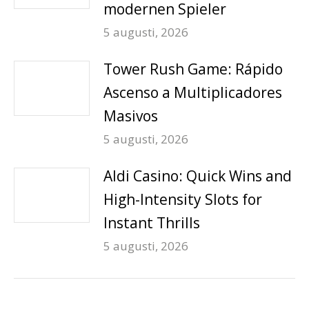
modernen Spieler
5 augusti, 2026
Tower Rush Game: Rápido
Ascenso a Multiplicadores
Masivos
5 augusti, 2026
Aldi Casino: Quick Wins and
High-Intensity Slots for
Instant Thrills
5 augusti, 2026