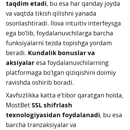
taqdim etadi
, bu esa har qanday joyda
va vaqtda tikish qilishni yanada
osonlashtiradi. Ilova intuitiv interfeysga
ega bo‘lib, foydalanuvchilarga barcha
funksiyalarni tezda topishga yordam
beradi.
Kundalik bonuslar va
aksiyalar
esa foydalanuvchilarning
platformaga bo‘lgan qiziqishini doimiy
ravishda oshirib boradi.
Xavfsizlikka katta e’tibor qaratgan holda,
MostBet
SSL shifrlash
texnologiyasidan foydalanadi
, bu esa
barcha tranzaksiyalar va