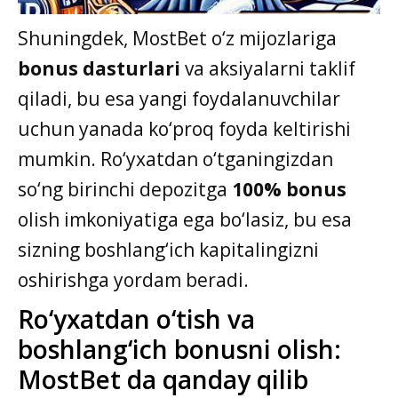
Shuningdek, MostBet o‘z mijozlariga
bonus dasturlari
va aksiyalarni taklif
qiladi, bu esa yangi foydalanuvchilar
uchun yanada ko‘proq foyda keltirishi
mumkin. Ro‘yxatdan o‘tganingizdan
so‘ng birinchi depozitga
100% bonus
olish imkoniyatiga ega bo‘lasiz, bu esa
sizning boshlang‘ich kapitalingizni
oshirishga yordam beradi.
Ro‘yxatdan o‘tish va
boshlang‘ich bonusni olish:
MostBet da qanday qilib