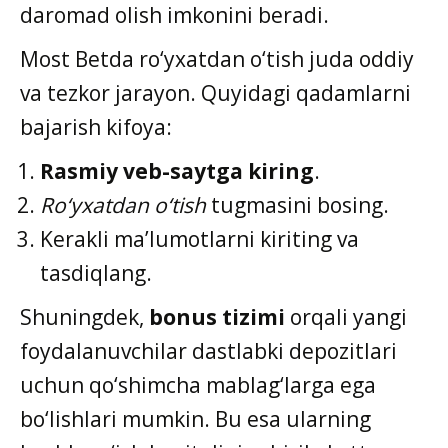
daromad olish imkonini beradi.
Most Betda ro‘yxatdan o‘tish juda oddiy
va tezkor jarayon. Quyidagi qadamlarni
bajarish kifoya:
Rasmiy veb-saytga kiring
.
Ro‘yxatdan o‘tish
tugmasini bosing.
Kerakli ma’lumotlarni kiriting va
tasdiqlang.
Shuningdek,
bonus tizimi
orqali yangi
foydalanuvchilar dastlabki depozitlari
uchun qo‘shimcha mablag‘larga ega
bo‘lishlari mumkin. Bu esa ularning