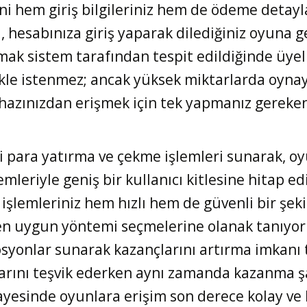
ani hem giriş bilgileriniz hem de ödeme detay
hesabınıza giriş yaparak dilediğiniz oyuna geçe
ak sistem tarafından tespit edildiğinde üyelik
kle istenmez; ancak yüksek miktarlarda oynay
ihazınızdan erişmek için tek yapmanız gereke
li para yatırma ve çekme işlemleri sunarak, o
mleriyle geniş bir kullanıcı kitlesine hitap ed
işlemleriniz hem hızlı hem de güvenli bir şekild
e en uygun yöntemi seçmelerine olanak tanıyor
syonlar sunarak kazançlarını artırma imkanı t
ını teşvik ederken aynı zamanda kazanma şans
yesinde oyunlara erişim son derece kolay ve 