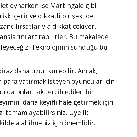
let oynarken ise Martingale gibi
sk içerir ve dikkatli bir şekilde
nç fırsatlarıyla dikkat çekiyor.
slarını artırabilirler. Bu makalede,
eleyeceğiz. Teknolojinin sunduğu bu
biraz daha uzun sürebilir. Ancak,
a para yatırmak isteyen oyuncular için
u da onları sık tercih edilen bir
yimini daha keyifli hale getirmek için
izi tamamlayabilirsiniz. Üyelik
kilde alabilmeniz için önemlidir.
.