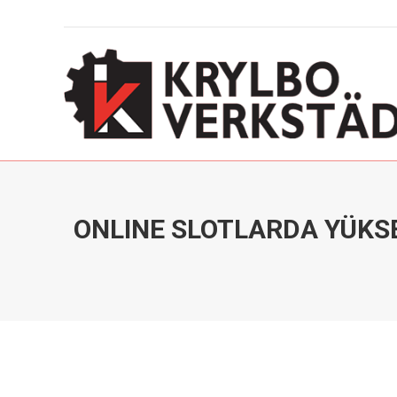
ONLINE SLOTLARDA YÜKSE