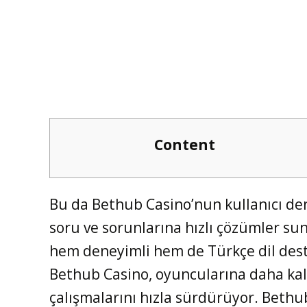
Content
Bu da Bethub Casino’nun kullanıcı de
soru ve sorunlarına hızlı çözümler su
hem deneyimli hem de Türkçe dil desteğ
Bethub Casino, oyuncularına daha kali
çalışmalarını hızla sürdürüyor. Bethub 