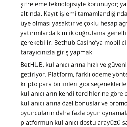
şifreleme teknolojisiyle korunuyor; y
altında. Kayıt işlemi tamamlandığında, 
üye olması yasaktır ve çoklu hesap açm
yatırımlarda kimlik doğrulama genelli
gerekebilir. Bethub Casino’ya mobil c
tarayıcınızla giriş yapmak.
BetHUB, kullanıcılarına hızlı ve güven
getiriyor. Platform, farklı ödeme yönte
kripto para birimleri gibi seçeneklerle 
kullanıcıların kendi tercihlerine gör
kullanıcılarına özel bonuslar ve promo
oyuncuların daha fazla oyun oynamalar
platformun kullanıcı dostu arayüzü sa