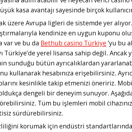
yasına adım atabilir ve heyecan verici casino
 düşük kasa avantajı sayesinde birçok kullanıcı
ak üzere Avrupa ligleri de sistemde yer alıyor
şılaştırmalarıyla kendinize en uygun kuponu olu
ka var ve bu da
Bethub casino Türkiye
’yu bu a
ı Türkiye’de yerel lisansa sahip değil. Ancak 
sinin sunduğu bütün ayrıcalıklardan yararlanabi
 kullanarak hesabınıza erişebilirsiniz. Ayrıc
larını kesinlikle takip etmenizi öneririz. Mo
 oldukça dengeli bir deneyim sunuyor. Aşağıd
 görebilirsiniz. Tüm bu işlemleri mobil cihazın
tisiz sürdürebilirsiniz.
zliliğini korumak için endüstri standartlarınd