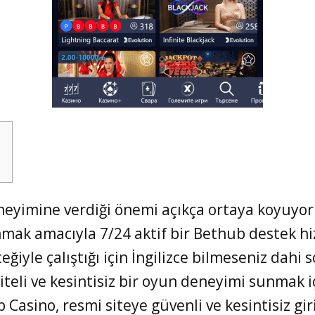
neyimine verdiği önemi açıkça ortaya koyuyor
nmak amacıyla 7/24 aktif bir Bethub destek hi
iyle çalıştığı için İngilizce bilmeseniz dahi 
teli ve kesintisiz bir oyun deneyimi sunmak 
Casino, resmi siteye güvenli ve kesintisiz gir