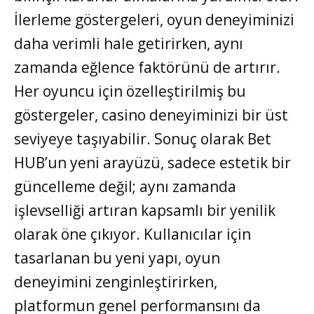
İlerleme göstergeleri, oyun deneyiminizi
daha verimli hale getirirken, aynı
zamanda eğlence faktörünü de artırır.
Her oyuncu için özelleştirilmiş bu
göstergeler, casino deneyiminizi bir üst
seviyeye taşıyabilir. Sonuç olarak Bet
HUB’un yeni arayüzü, sadece estetik bir
güncelleme değil; aynı zamanda
işlevselliği artıran kapsamlı bir yenilik
olarak öne çıkıyor. Kullanıcılar için
tasarlanan bu yeni yapı, oyun
deneyimini zenginleştirirken,
platformun genel performansını da