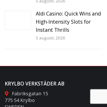
5 augusti, 2026
Aldi Casino: Quick Wins and
High-Intensity Slots for
Instant Thrills
5 augusti, 2026
KRYLBO VERKSTÄDER AB
Fabriksgatan 15
775 54 Krylbo
SWEDEN