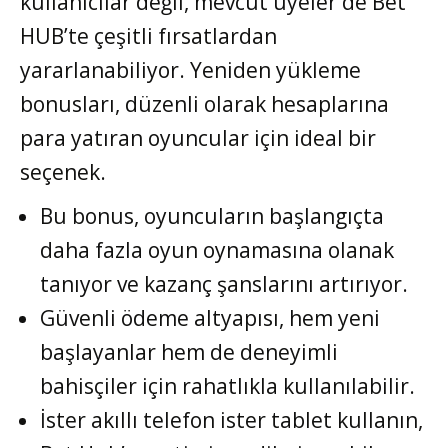
kullanıcılar değil, mevcut üyeler de Bet
HUB’te çeşitli fırsatlardan
yararlanabiliyor. Yeniden yükleme
bonusları, düzenli olarak hesaplarına
para yatıran oyuncular için ideal bir
seçenek.
Bu bonus, oyuncuların başlangıçta
daha fazla oyun oynamasına olanak
tanıyor ve kazanç şanslarını artırıyor.
Güvenli ödeme altyapısı, hem yeni
başlayanlar hem de deneyimli
bahisçiler için rahatlıkla kullanılabilir.
İster akıllı telefon ister tablet kullanın,