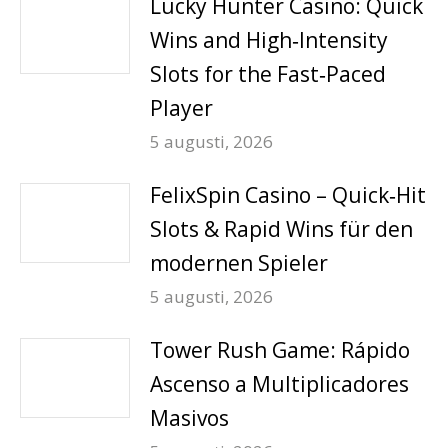
Lucky Hunter Casino: Quick
Wins and High‑Intensity
Slots for the Fast‑Paced
Player
5 augusti, 2026
FelixSpin Casino – Quick‑Hit
Slots & Rapid Wins für den
modernen Spieler
5 augusti, 2026
Tower Rush Game: Rápido
Ascenso a Multiplicadores
Masivos