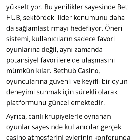
yükseltiyor. Bu yenilikler sayesinde Bet
HUB, sektördeki lider konumunu daha
da sağlamlaştırmayı hedefliyor. Öneri
sistemi, kullanıcıların sadece favori
oyunlarına değil, aynı zamanda
potansiyel favorilere de ulaşmasını
mümkün kılar. Bethub Casino,
oyuncularına güvenli ve keyifli bir oyun
deneyimi sunmak için sürekli olarak
platformunu güncellemektedir.
Ayrıca, canlı krupiyelerle oynanan
oyunlar sayesinde kullanıcılar gerçek
casino atmosferini evlerinin konforunda