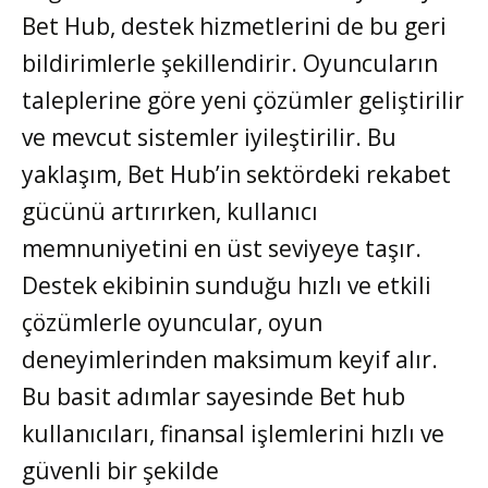
Bet Hub, destek hizmetlerini de bu geri
bildirimlerle şekillendirir. Oyuncuların
taleplerine göre yeni çözümler geliştirilir
ve mevcut sistemler iyileştirilir. Bu
yaklaşım, Bet Hub’in sektördeki rekabet
gücünü artırırken, kullanıcı
memnuniyetini en üst seviyeye taşır.
Destek ekibinin sunduğu hızlı ve etkili
çözümlerle oyuncular, oyun
deneyimlerinden maksimum keyif alır.
Bu basit adımlar sayesinde Bet hub
kullanıcıları, finansal işlemlerini hızlı ve
güvenli bir şekilde