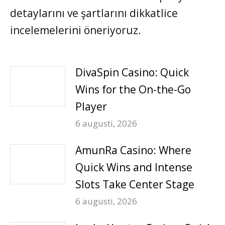
detaylarını ve şartlarını dikkatlice
incelemelerini öneriyoruz.
DivaSpin Casino: Quick
Wins for the On-the-Go
Player
6 augusti, 2026
AmunRa Casino: Where
Quick Wins and Intense
Slots Take Center Stage
6 augusti, 2026