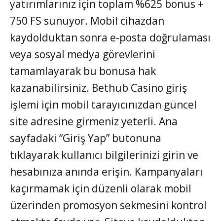
yatırımlarınız için toplam %625 bonus +
750 FS sunuyor. Mobil cihazdan
kaydolduktan sonra e-posta doğrulaması
veya sosyal medya görevlerini
tamamlayarak bu bonusa hak
kazanabilirsiniz. Bethub Casino giriş
işlemi için mobil tarayıcınızdan güncel
site adresine girmeniz yeterli. Ana
sayfadaki “Giriş Yap” butonuna
tıklayarak kullanıcı bilgilerinizi girin ve
hesabınıza anında erişin. Kampanyaları
kaçırmamak için düzenli olarak mobil
üzerinden promosyon sekmesini kontrol