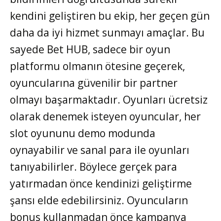
kendini geliştiren bu ekip, her geçen gün
daha da iyi hizmet sunmayı amaçlar. Bu
sayede Bet HUB, sadece bir oyun
platformu olmanın ötesine geçerek,
oyuncularına güvenilir bir partner
olmayı başarmaktadır. Oyunları ücretsiz
olarak denemek isteyen oyuncular, her
slot oyununu demo modunda
oynayabilir ve sanal para ile oyunları
tanıyabilirler. Böylece gerçek para
yatırmadan önce kendinizi geliştirme
şansı elde edebilirsiniz. Oyuncuların
bonus kullanmadan önce kampanya