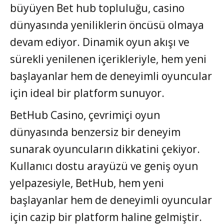
büyüyen Bet hub topluluğu, casino
dünyasında yeniliklerin öncüsü olmaya
devam ediyor. Dinamik oyun akışı ve
sürekli yenilenen içerikleriyle, hem yeni
başlayanlar hem de deneyimli oyuncular
için ideal bir platform sunuyor.
BetHub Casino, çevrimiçi oyun
dünyasında benzersiz bir deneyim
sunarak oyuncuların dikkatini çekiyor.
Kullanıcı dostu arayüzü ve geniş oyun
yelpazesiyle, BetHub, hem yeni
başlayanlar hem de deneyimli oyuncular
için cazip bir platform haline gelmiştir.