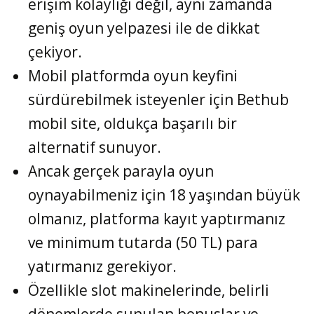
erişim kolaylığı değil, aynı zamanda
geniş oyun yelpazesi ile de dikkat
çekiyor.
Mobil platformda oyun keyfini
sürdürebilmek isteyenler için Bethub
mobil site, oldukça başarılı bir
alternatif sunuyor.
Ancak gerçek parayla oyun
oynayabilmeniz için 18 yaşından büyük
olmanız, platforma kayıt yaptırmanız
ve minimum tutarda (50 TL) para
yatırmanız gerekiyor.
Özellikle slot makinelerinde, belirli