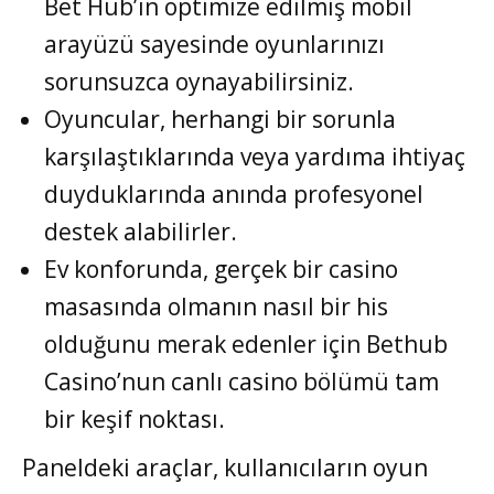
Bet Hub’ın optimize edilmiş mobil
arayüzü sayesinde oyunlarınızı
sorunsuzca oynayabilirsiniz.
Oyuncular, herhangi bir sorunla
karşılaştıklarında veya yardıma ihtiyaç
duyduklarında anında profesyonel
destek alabilirler.
Ev konforunda, gerçek bir casino
masasında olmanın nasıl bir his
olduğunu merak edenler için Bethub
Casino’nun canlı casino bölümü tam
bir keşif noktası.
Paneldeki araçlar, kullanıcıların oyun