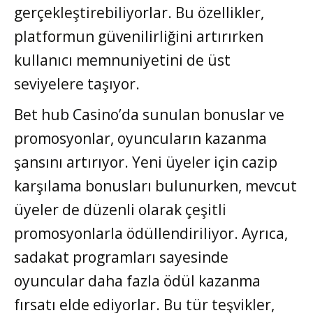
gerçekleştirebiliyorlar. Bu özellikler,
platformun güvenilirliğini artırırken
kullanıcı memnuniyetini de üst
seviyelere taşıyor.
Bet hub Casino’da sunulan bonuslar ve
promosyonlar, oyuncuların kazanma
şansını artırıyor. Yeni üyeler için cazip
karşılama bonusları bulunurken, mevcut
üyeler de düzenli olarak çeşitli
promosyonlarla ödüllendiriliyor. Ayrıca,
sadakat programları sayesinde
oyuncular daha fazla ödül kazanma
fırsatı elde ediyorlar. Bu tür teşvikler,