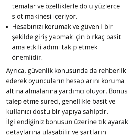
temalar ve özelliklerle dolu yüzlerce
slot makinesi içeriyor.
Hesabınızı korumak ve güvenli bir
şekilde giriş yapmak için birkaç basit
ama etkili adımı takip etmek
önemlidir.
Ayrıca, güvenlik konusunda da rehberlik
ederek oyuncuların hesaplarını koruma
altına almalarına yardımcı oluyor. Bonus
talep etme süreci, genellikle basit ve
kullanıcı dostu bir yapıya sahiptir.
İlgilendiğiniz bonusun üzerine tıklayarak
detaylarına ulaşabilir ve şartlarını