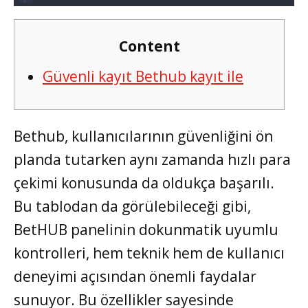
Content
Güvenli kayıt Bethub kayıt ile
Bethub, kullanıcılarının güvenliğini ön
planda tutarken aynı zamanda hızlı para
çekimi konusunda da oldukça başarılı.
Bu tablodan da görülebileceği gibi,
BetHUB panelinin dokunmatik uyumlu
kontrolleri, hem teknik hem de kullanıcı
deneyimi açısından önemli faydalar
sunuyor. Bu özellikler sayesinde