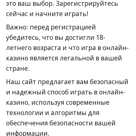
это ваш выбор. Зарегистрируйтесь
сейчас и начните играть!
Важно: перед регистрацией
убедитесь, что вы достигли 18-
летнего возраста и что игра в онлайн-
казино является легальной в вашей
стране.
Наш сайт предлагает вам безопасный
и надежный способ играть в онлайн-
казино, используя современные
технологии и алгоритмы для
обеспечения безопасности вашей
информации.