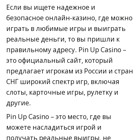
Если вы ищете надежное и
безопасное онлайн-казино, где можно
играть в любимые игры и выиграть
реальные деньги, то вы пришли к
правильному адресу. Pin Up Casino –
это официальный сайт, который
предлагает игрокам из России и стран
СНГ широкий спектр игр, включая
слоты, карточные игры, рулетку и
другие.
Pin Up Casino – это место, где вы
можете насладиться игрой и
получать реальные выигры, не