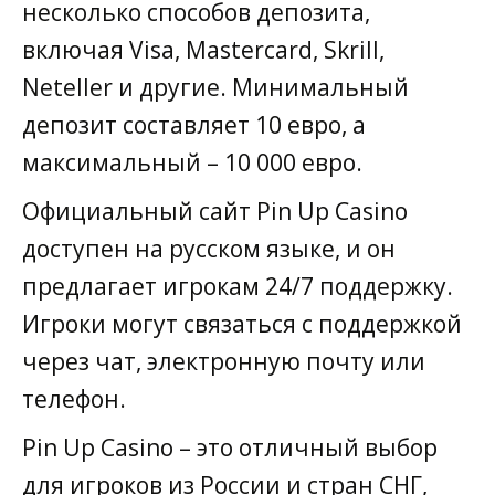
несколько способов депозита,
включая Visa, Mastercard, Skrill,
Neteller и другие. Минимальный
депозит составляет 10 евро, а
максимальный – 10 000 евро.
Официальный сайт Pin Up Casino
доступен на русском языке, и он
предлагает игрокам 24/7 поддержку.
Игроки могут связаться с поддержкой
через чат, электронную почту или
телефон.
Pin Up Casino – это отличный выбор
для игроков из России и стран СНГ,