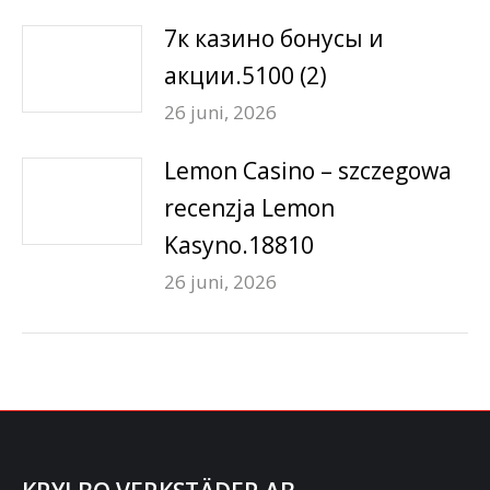
7к казино бонусы и
акции.5100 (2)
26 juni, 2026
Lemon Casino – szczegowa
recenzja Lemon
Kasyno.18810
26 juni, 2026