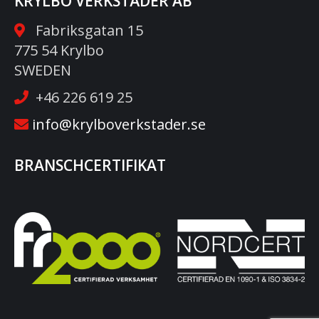
KRYLBO VERKSTÄDER AB
Fabriksgatan 15
775 54 Krylbo
SWEDEN
+46 226 619 25
info@krylboverkstader.se
BRANSCHCERTIFIKAT