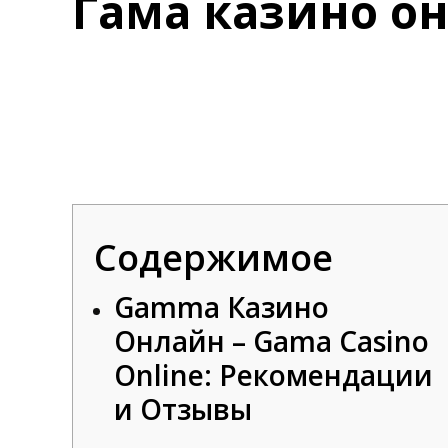
Гама казино он
Содержимое
Gamma Казино
Онлайн – Gama Casino
Online: Рекомендации
и Отзывы