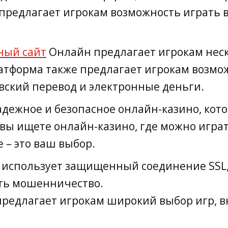
е предлагает игрокам возможность играть 
ный сайт
Онлайн предлагает игрокам неск
ll. Платформа также предлагает игрокам во
вский перевод и электронные деньги.
 надежное и безопасное онлайн-казино, ко
и вы ищете онлайн-казино, где можно игр
 – это ваш выбор.
ne использует защищенный соединение SSL
ть мошенничество.
редлагает игрокам широкий выбор игр, в