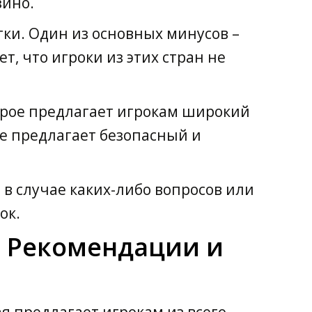
зино.
тки. Один из основных минусов –
т, что игроки из этих стран не
торое предлагает игрокам широкий
ое предлагает безопасный и
 в случае каких-либо вопросов или
ок.
: Рекомендации и