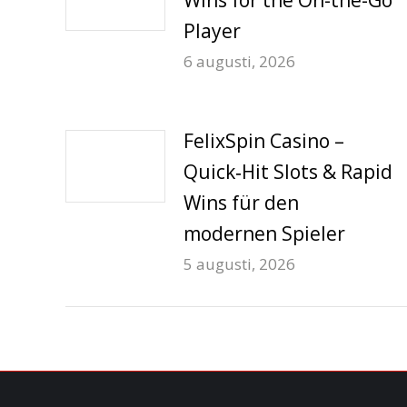
Wins for the On-the-Go
Player
6 augusti, 2026
FelixSpin Casino –
Quick‑Hit Slots & Rapid
Wins für den
modernen Spieler
5 augusti, 2026