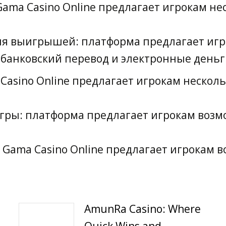
ama Casino Online предлагает игрокам не
я выигрышей: платформа предлагает игр
банковский перевод и электронные деньг
 Casino Online предлагает игрокам несколь
игры: платформа предлагает игрокам возм
: Gama Casino Online предлагает игрокам 
AmunRa Casino: Where