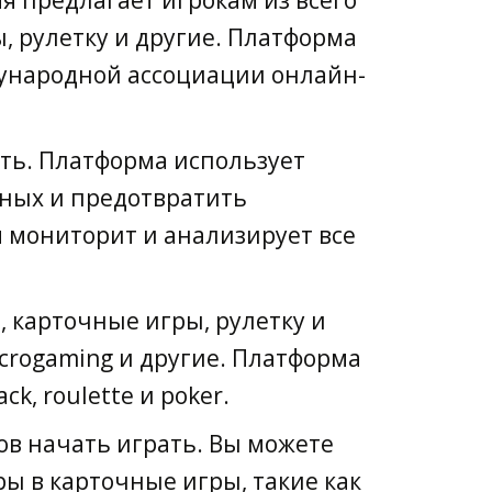
я предлагает игрокам из всего
, рулетку и другие. Платформа
дународной ассоциации онлайн-
сть. Платформа использует
ных и предотвратить
я мониторит и анализирует все
 карточные игры, рулетку и
crogaming и другие. Платформа
k, roulette и poker.
бов начать играть. Вы можете
ры в карточные игры, такие как