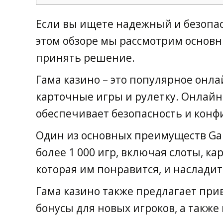
Если вы ищете надежный и безопасн
этом обзоре мы рассмотрим основн
принять решение.
Гама казино – это популярное онла
карточные игры и рулетку. Онлайн
обеспечивает безопасность и конф
Один из основных преимуществ Gam
более 1 000 игр, включая слоты, ка
которая им понравится, и насладит
Гама казино также предлагает пр
бонусы для новых игроков, а также