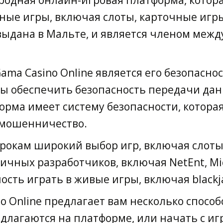
родная онлайн-игровая платформа, котора
ные игры, включая слоты, карточные игры
выдана в Мальте, и является членом меж
ma Casino Online является его безопасно
ы обеспечить безопасность передачи дан
орма имеет систему безопасности, котора
 мошенничество.
рокам широкий выбор игр, включая слоты,
личных разработчиков, включая NetEnt, Mi
ть играть в живые игры, включая blackjac
no Online предлагает вам несколько спосо
едлагаются на платформе, или начать с иг