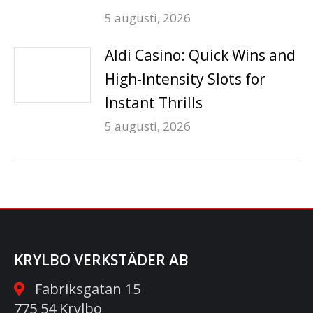
5 augusti, 2026
Aldi Casino: Quick Wins and
High-Intensity Slots for
Instant Thrills
5 augusti, 2026
KRYLBO VERKSTÄDER AB
Fabriksgatan 15
775 54 Krylbo