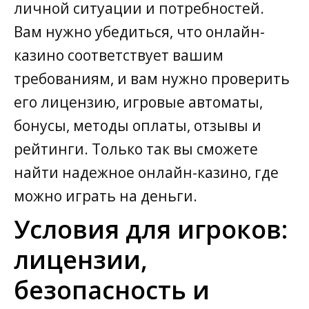
личной ситуации и потребностей.
Вам нужно убедиться, что онлайн-
казино соответствует вашим
требованиям, и вам нужно проверить
его лицензию, игровые автоматы,
бонусы, методы оплаты, отзывы и
рейтинги. Только так вы сможете
найти надежное онлайн-казино, где
можно играть на деньги.
Условия для игроков:
лицензии,
безопасность и