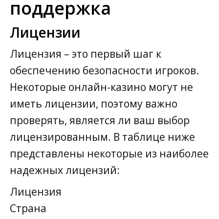
поддержка
Лицензии
Лицензия – это первый шаг к
обеспечению безопасности игроков.
Некоторые онлайн-казино могут не
иметь лицензии, поэтому важно
проверять, является ли ваш выбор
лицензированным. В таблице ниже
представлены некоторые из наиболее
надежных лицензий:
Лицензия
Страна