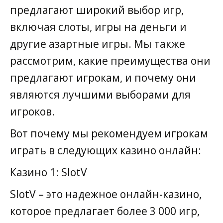
предлагают широкий выбор игр,
включая слоты, игры на деньги и
другие азартные игры. Мы также
рассмотрим, какие преимущества они
предлагают игрокам, и почему они
являются лучшими выборами для
игроков.
Вот почему мы рекомендуем игрокам
играть в следующих казино онлайн:
Казино 1: SlotV
SlotV – это надежное онлайн-казино,
которое предлагает более 3 000 игр,