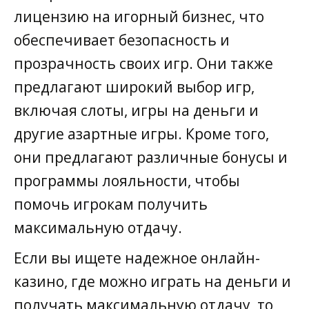
лицензию на игорный бизнес, что
обеспечивает безопасность и
прозрачность своих игр. Они также
предлагают широкий выбор игр,
включая слоты, игры на деньги и
другие азартные игры. Кроме того,
они предлагают различные бонусы и
программы лояльности, чтобы
помочь игрокам получить
максимальную отдачу.
Если вы ищете надежное онлайн-
казино, где можно играть на деньги и
получать максимальную отдачу, то