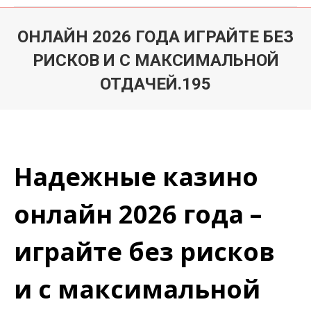
ОНЛАЙН 2026 ГОДА ИГРАЙТЕ БЕЗ
РИСКОВ И С МАКСИМАЛЬНОЙ
ОТДАЧЕЙ.195
Du är här:
Надежные казино
онлайн 2026 года –
играйте без рисков
и с максимальной