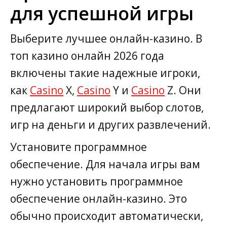
для успешной игры
Выберите лучшее онлайн-казино. В
топ казино онлайн 2026 года
включены такие надежные игроки,
как
Casino
X,
Casino
Y и
Casino
Z. Они
предлагают широкий выбор слотов,
игр на деньги и других развлечений.
Установите программное
обеспечение. Для начала игры вам
нужно установить программное
обеспечение онлайн-казино. Это
обычно происходит автоматически,