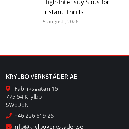
High-Intensity Slots for
Instant Thrills
5 augusti, 2026
KRYLBO VERKSTÄDER AB
Fabriksgatan 15
775 54 Krylbo
SWEDEN
+46 226 619 25
info@krylboverkstader.se