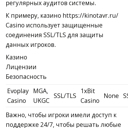
регулярных аудитов системы.
К примеру, казино https://kinotavr.ru/
Casino использует защищенные
соединения SSL/TLS для защиты
данных игроков.
Казино
Лицензии
Безопасность
Evoplay
MGA,
1xBit
SSL/TLS
None
S
Casino
UKGC
Casino
Важно, чтобы игроки имели доступ к
поддержке 24/7, чтобы решать любые