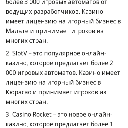
более 3 000 игровых автоматов от
ведущих разработчиков. Казино
имеет лицензию на игорный бизнес в
Мальте и принимает игроков из
многих стран.
2. SlotV – это популярное онлайн-
казино, которое предлагает более 2
000 игровых автоматов. Казино имеет
лицензию на игорный бизнес в
Кюрасао и принимает игроков из
многих стран.
3. Casino Rocket – это новое онлайн-
казино, которое предлагает более 1