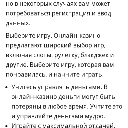
но в некоторых случаях вам может
потребоваться регистрация и ввод
данных.
Выберите игру. Онлайн-казино
предлагают широкий выбор игр,
включая слоты, рулетку, блэкджек и
другие. Выберите игру, которая вам
понравилась, и начните играть.
Учитесь управлять деньгами. В
онлайн-казино деньги могут быть
потеряны в любое время. Учтите это
и управляйте деньгами мудро.
Играйте с максимальной отдачей.