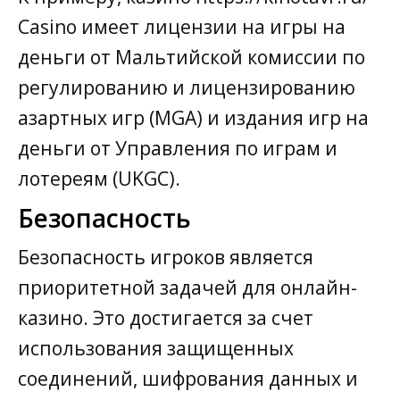
Casino имеет лицензии на игры на
деньги от Мальтийской комиссии по
регулированию и лицензированию
азартных игр (MGA) и издания игр на
деньги от Управления по играм и
лотереям (UKGC).
Безопасность
Безопасность игроков является
приоритетной задачей для онлайн-
казино. Это достигается за счет
использования защищенных
соединений, шифрования данных и