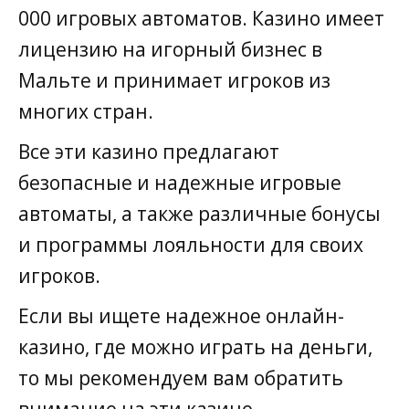
000 игровых автоматов. Казино имеет
лицензию на игорный бизнес в
Мальте и принимает игроков из
многих стран.
Все эти казино предлагают
безопасные и надежные игровые
автоматы, а также различные бонусы
и программы лояльности для своих
игроков.
Если вы ищете надежное онлайн-
казино, где можно играть на деньги,
то мы рекомендуем вам обратить