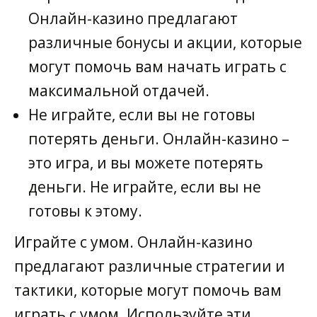
Онлайн-казино предлагают
различные бонусы и акции, которые
могут помочь вам начать играть с
максимальной отдачей.
Не играйте, если вы не готовы
потерять деньги. Онлайн-казино –
это игра, и вы можете потерять
деньги. Не играйте, если вы не
готовы к этому.
Играйте с умом. Онлайн-казино
предлагают различные стратегии и
тактики, которые могут помочь вам
играть с умом. Используйте эти