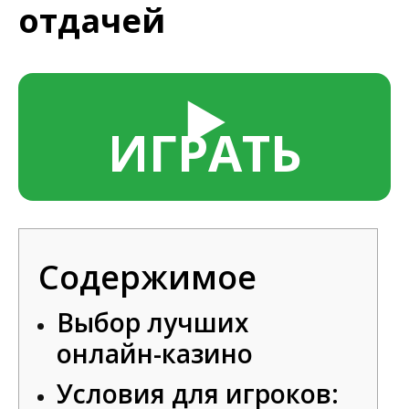
отдачей
▶️
ИГРАТЬ
Содержимое
Выбор лучших
онлайн-казино
Условия для игроков: