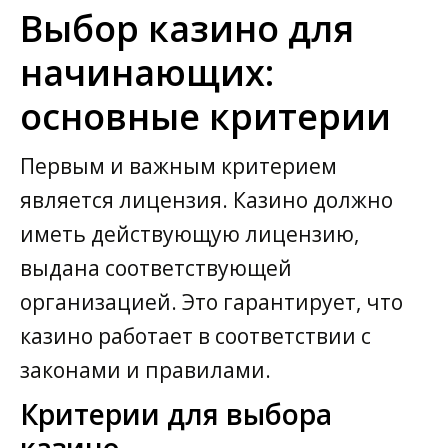
Выбор казино для
начинающих:
основные критерии
Первым и важным критерием
является лицензия. Казино должно
иметь действующую лицензию,
выдана соответствующей
организацией. Это гарантирует, что
казино работает в соответствии с
законами и правилами.
Критерии для выбора