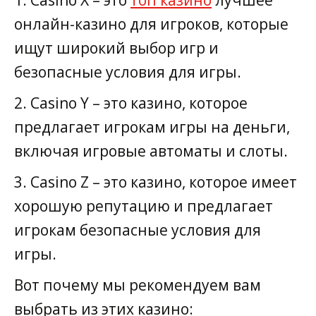
1. Casino X – это
топ казино
лучшее
онлайн-казино для игроков, которые
ищут широкий выбор игр и
безопасные условия для игры.
2. Casino Y – это казино, которое
предлагает игрокам игры на деньги,
включая игровые автоматы и слоты.
3. Casino Z – это казино, которое имеет
хорошую репутацию и предлагает
игрокам безопасные условия для
игры.
Вот почему мы рекомендуем вам
выбрать из этих казино: