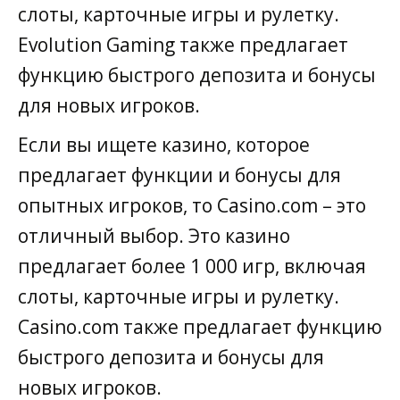
слоты, карточные игры и рулетку.
Evolution Gaming также предлагает
функцию быстрого депозита и бонусы
для новых игроков.
Если вы ищете казино, которое
предлагает функции и бонусы для
опытных игроков, то Casino.com – это
отличный выбор. Это казино
предлагает более 1 000 игр, включая
слоты, карточные игры и рулетку.
Casino.com также предлагает функцию
быстрого депозита и бонусы для
новых игроков.