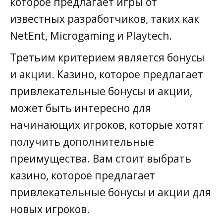
которое предлагает игры от
известных разработчиков, таких как
NetEnt, Microgaming и Playtech.
Третьим критерием является бонусы
и акции. Казино, которое предлагает
привлекательные бонусы и акции,
может быть интересно для
начинающих игроков, которые хотят
получить дополнительные
преимущества. Вам стоит выбрать
казино, которое предлагает
привлекательные бонусы и акции для
новых игроков.