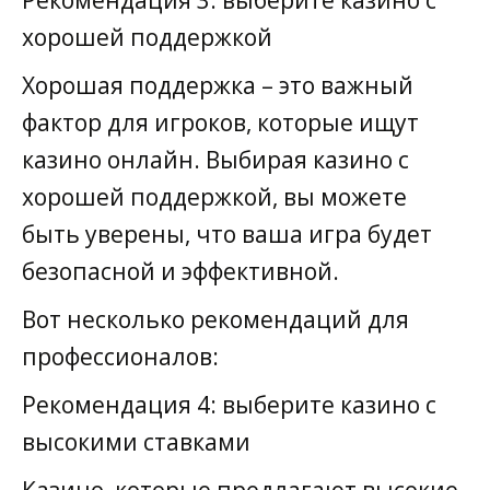
Рекомендация 3: выберите казино с
хорошей поддержкой
Хорошая поддержка – это важный
фактор для игроков, которые ищут
казино онлайн. Выбирая казино с
хорошей поддержкой, вы можете
быть уверены, что ваша игра будет
безопасной и эффективной.
Вот несколько рекомендаций для
профессионалов:
Рекомендация 4: выберите казино с
высокими ставками