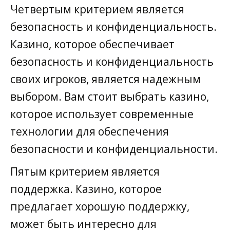
Четвертым критерием является
безопасность и конфиденциальность.
Казино, которое обеспечивает
безопасность и конфиденциальность
своих игроков, является надежным
выбором. Вам стоит выбрать казино,
которое использует современные
технологии для обеспечения
безопасности и конфиденциальности.
Пятым критерием является
поддержка. Казино, которое
предлагает хорошую поддержку,
может быть интересно для