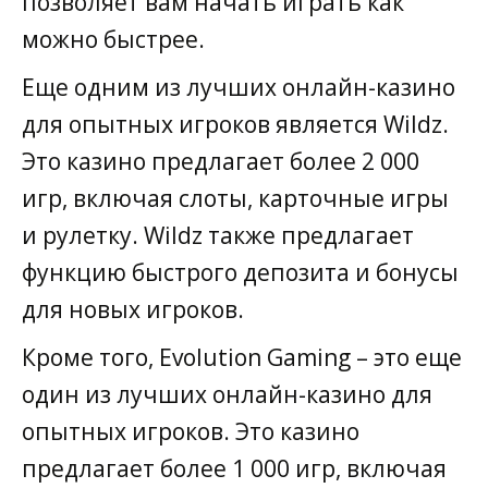
позволяет вам начать играть как
можно быстрее.
Еще одним из лучших онлайн-казино
для опытных игроков является Wildz.
Это казино предлагает более 2 000
игр, включая слоты, карточные игры
и рулетку. Wildz также предлагает
функцию быстрого депозита и бонусы
для новых игроков.
Кроме того, Evolution Gaming – это еще
один из лучших онлайн-казино для
опытных игроков. Это казино
предлагает более 1 000 игр, включая