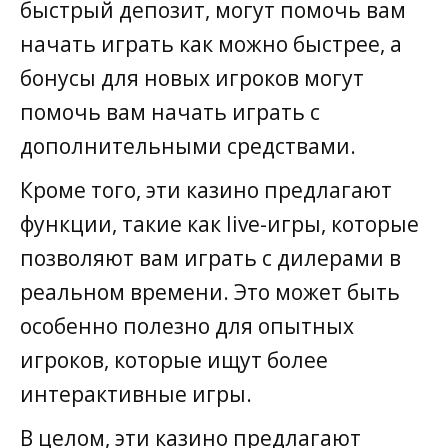
быстрый депозит, могут помочь вам
начать играть как можно быстрее, а
бонусы для новых игроков могут
помочь вам начать играть с
дополнительными средствами.
Кроме того, эти казино предлагают
функции, такие как live-игры, которые
позволяют вам играть с дилерами в
реальном времени. Это может быть
особенно полезно для опытных
игроков, которые ищут более
интерактивные игры.
В целом, эти казино предлагают