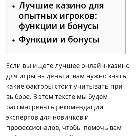
Лучшие казино для
опытных игроков:
функции и бонусы
Функции и бонусы
Если вы ищете лучшее онлайн-казино
для игры на деньги, вам нужно знать,
какие факторы стоит учитывать при
выборе. В этом тексте мы будем
рассматривать рекомендации
экспертов для новичков и
профессионалов, чтобы помочь вам