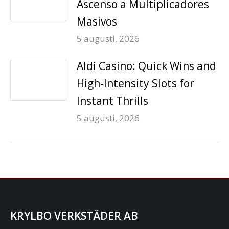
Ascenso a Multiplicadores
Masivos
5 augusti, 2026
Aldi Casino: Quick Wins and
High-Intensity Slots for
Instant Thrills
5 augusti, 2026
KRYLBO VERKSTÄDER AB