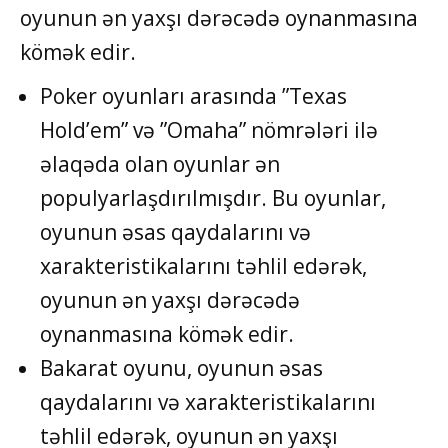
oyunun ən yaxşı dərəcədə oynanmasına
kömək edir.
Poker oyunları arasında ”Texas
Hold’em” və ”Omaha” nömrələri ilə
əlaqəda olan oyunlar ən
populyarlaşdırılmışdır. Bu oyunlar,
oyunun əsas qaydalarını və
xarakteristikalarını təhlil edərək,
oyunun ən yaxşı dərəcədə
oynanmasına kömək edir.
Bakarat oyunu, oyunun əsas
qaydalarını və xarakteristikalarını
təhlil edərək, oyunun ən yaxşı