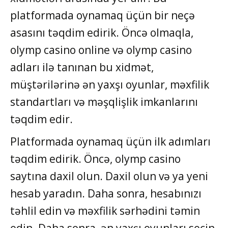
platformada oynamaq üçün bir neçə
asasını təqdim edirik. Öncə olmaqla,
olymp casino online və olymp casino
adları ilə tanınan bu xidmət,
müştərilərinə ən yaxşı oyunlar, məxfilik
standartları və məşqlişlik imkanlarını
təqdim edir.
Platformada oynamaq üçün ilk adımları
təqdim edirik. Öncə, olymp casino
saytına daxil olun. Daxil olun və ya yeni
hesab yaradın. Daha sonra, hesabınızı
təhlil edin və məxfilik sərhədini təmin