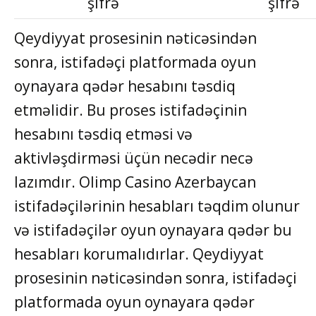
şifrə
şifrə
Qeydiyyat prosesinin nəticəsindən
sonra, istifadəçi platformada oyun
oynayara qədər hesabını təsdiq
etməlidir. Bu proses istifadəçinin
hesabını təsdiq etməsi və
aktivləşdirməsi üçün necədir necə
lazımdır. Olimp Casino Azerbaycan
istifadəçilərinin hesabları təqdim olunur
və istifadəçilər oyun oynayara qədər bu
hesabları korumalıdırlar. Qeydiyyat
prosesinin nəticəsindən sonra, istifadəçi
platformada oyun oynayara qədər