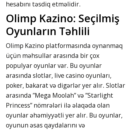
hesabını təsdiq etməlidir.
Olimp Kazino: Seçilmiş
Oyunların Təhlili
Olimp Kazino platformasında oynanmaq
üçün məhsullar arasında bir çox
populyar oyunlar var. Bu oyunlar
arasında slotlar, live casino oyunları,
poker, bakarat və digərlər yer alır. Slotlar
arasında ”Mega Moolah” və ”Starlight
Princess” nömrələri ilə əlaqəda olan
oyunlar əhəmiyyətli yer alır. Bu oyunlar,
oyunun əsas qaydalarını və