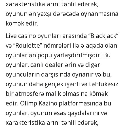
xarakteristikalarını təhlil edərək,
oyunun ən yaxşı dərəcədə oynanmasına
kömək edir.
Live casino oyunları arasında ”Blackjack”
və ”Roulette” nömrələri ilə əlaqəda olan
oyunlar ən populyarlaşdırılmışdir. Bu
oyunlar, canlı dealerlərin və digər
oyuncuların qarşısında oynanır və bu,
oyunun daha gerçeklişənli və təhlükəsiz
bir atmosferə malik olmasına kömək
edir. Olimp Kazino platformasında bu
oyunlar, oyunun əsas qaydalarını və
xarakteristikalarını təhlil edərək,