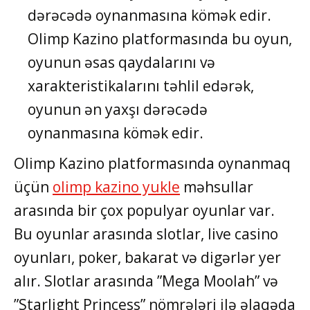
dərəcədə oynanmasına kömək edir.
Olimp Kazino platformasında bu oyun,
oyunun əsas qaydalarını və
xarakteristikalarını təhlil edərək,
oyunun ən yaxşı dərəcədə
oynanmasına kömək edir.
Olimp Kazino platformasında oynanmaq
üçün
olimp kazino yukle
məhsullar
arasında bir çox populyar oyunlar var.
Bu oyunlar arasında slotlar, live casino
oyunları, poker, bakarat və digərlər yer
alır. Slotlar arasında ”Mega Moolah” və
”Starlight Princess” nömrələri ilə əlaqəda