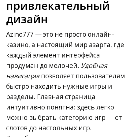
привлекательный
дизайн
Azino777 — это не просто онлайн-
казино, а настоящий мир азарта, где
каждый элемент интерфейса
продуман до мелочей.
Удобная
навигация
позволяет пользователям
быстро находить нужные игры и
разделы. Главная страница
интуитивно понятна: здесь легко
можно выбрать категорию игр — от
слотов до настольных игр.