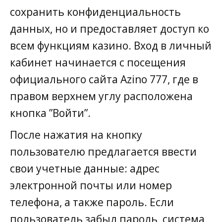
сохранить конфиденциальность
данных, но и предоставляет доступ ко
всем функциям казино. Вход в личный
кабинет начинается с посещения
официального сайта Azino 777, где в
правом верхнем углу расположена
кнопка ”Войти”.
После нажатия на кнопку
пользователю предлагается ввести
свои учетные данные: адрес
электронной почты или номер
телефона, а также пароль. Если
пользователь забыл пароль, система