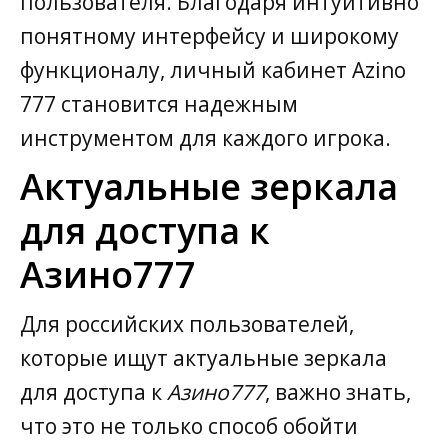
пользователя. Благодаря интуитивно
понятному интерфейсу и широкому
функционалу, личный кабинет Azino
777 становится надежным
инструментом для каждого игрока.
Актуальные зеркала
для доступа к
Азино777
Для российских пользователей,
которые ищут актуальные зеркала
для доступа к
Азино777
, важно знать,
что это не только способ обойти