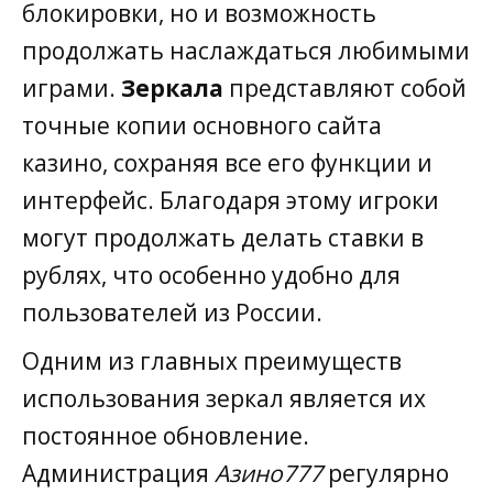
блокировки, но и возможность
продолжать наслаждаться любимыми
играми.
Зеркала
представляют собой
точные копии основного сайта
казино, сохраняя все его функции и
интерфейс. Благодаря этому игроки
могут продолжать делать ставки в
рублях, что особенно удобно для
пользователей из России.
Одним из главных преимуществ
использования зеркал является их
постоянное обновление.
Администрация
Азино777
регулярно