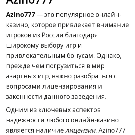
Azino777
— это популярное онлайн-
казино, которое привлекает внимание
игроков из России благодаря
широкому выбору игр и
привлекательным бонусам. Однако,
прежде чем погрузиться в мир
азартных игр, важно разобраться с
вопросами лицензирования и
законности данного заведения.
Одним из ключевых аспектов
надежности любого онлайн-казино
является наличие
лицензии
. Azino777