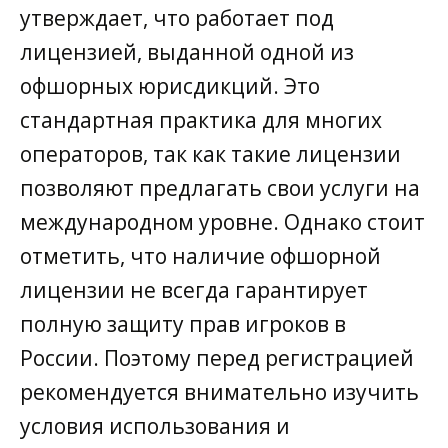
утверждает, что работает под
лицензией, выданной одной из
офшорных юрисдикций. Это
стандартная практика для многих
операторов, так как такие лицензии
позволяют предлагать свои услуги на
международном уровне. Однако стоит
отметить, что наличие офшорной
лицензии не всегда гарантирует
полную защиту прав игроков в
России. Поэтому перед регистрацией
рекомендуется внимательно изучить
условия использования и