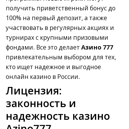
получить приветственный бонус до
100% на первый депозит, а также
участвовать в регулярных акциях и
турнирах с крупными призовыми
фондами. Все это делает
Азино 777
привлекательным выбором для тех,
кто ищет надежное и выгодное
онлайн казино в России.
Лицензия:
законность и
надежность казино
Azino777