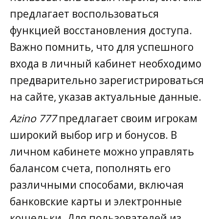
предлагает воспользоваться
функцией восстановления доступа.
Важно помнить, что для успешного
входа в личный кабинет необходимо
предварительно зарегистрироваться
на сайте, указав актуальные данные.
Azino 777
предлагает своим игрокам
широкий выбор игр и бонусов. В
личном кабинете можно управлять
балансом счета, пополнять его
различными способами, включая
банковские карты и электронные
кошельки. Для пользователей из