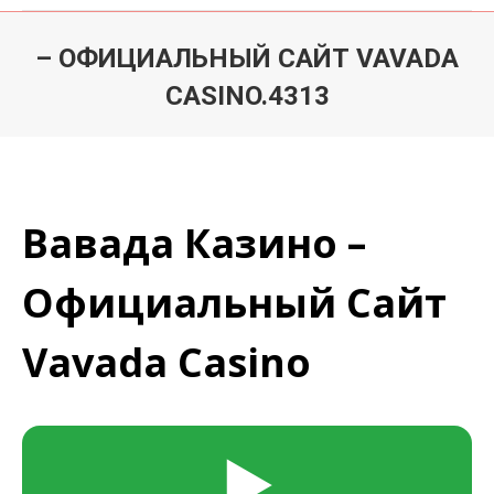
– ОФИЦИАЛЬНЫЙ САЙТ VAVADA
CASINO.4313
Du är här:
Вавада Казино –
Официальный Сайт
Vavada Casino
▶️