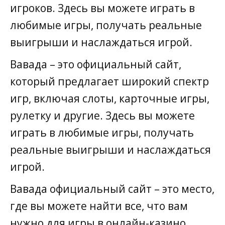
игроков. Здесь вы можете играть в
любимые игры, получать реальные
выигрыши и наслаждаться игрой.
Вавада – это официальный сайт,
который предлагает широкий спектр
игр, включая слоты, карточные игры,
рулетку и другие. Здесь вы можете
играть в любимые игры, получать
реальные выигрыши и наслаждаться
игрой.
Вавада официальный сайт – это место,
где вы можете найти все, что вам
нужно для игры в онлайн-казино.