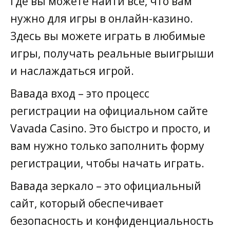
где вы можете найти все, что вам
нужно для игры в онлайн-казино.
Здесь вы можете играть в любимые
игры, получать реальные выигрыши
и наслаждаться игрой.
Вавада вход – это процесс
регистрации на официальном сайте
Vavada Casino. Это быстро и просто, и
вам нужно только заполнить форму
регистрации, чтобы начать играть.
Вавада зеркало – это официальный
сайт, который обеспечивает
безопасность и конфиденциальность