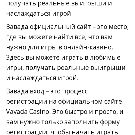
получать реальные выигрыши и
наслаждаться игрой.
Вавада официальный сайт – это место,
где вы можете найти все, что вам
нужно для игры в онлайн-казино.
Здесь вы можете играть в любимые
игры, получать реальные выигрыши
и наслаждаться игрой.
Вавада вход – это процесс
регистрации на официальном сайте
Vavada Casino. Это быстро и просто, и
вам нужно только заполнить форму
регистрации, чтобы начать играть.