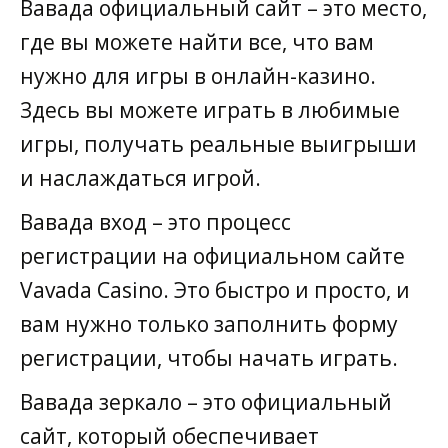
Вавада официальный сайт – это место,
где вы можете найти все, что вам
нужно для игры в онлайн-казино.
Здесь вы можете играть в любимые
игры, получать реальные выигрыши
и наслаждаться игрой.
Вавада вход – это процесс
регистрации на официальном сайте
Vavada Casino. Это быстро и просто, и
вам нужно только заполнить форму
регистрации, чтобы начать играть.
Вавада зеркало – это официальный
сайт, который обеспечивает