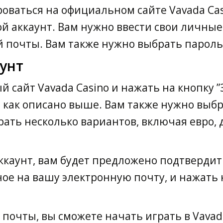
оваться на официальном сайте Vavada Cas
вой аккаунт. Вам нужно ввести свои личны
й почты. Вам также нужно выбрать пароль
аунт
сайт Vavada Casino и нажать на кнопку ”
 как описано выше. Вам также нужно выбра
рать несколько вариантов, включая евро,
 аккаунт, вам будет предложено подтверди
ое на вашу электронную почту, и нажать 
очты, вы сможете начать играть в Vavada