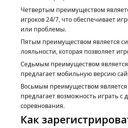
Четвертым преимуществом являетс
игроков 24/7, что обеспечивает и
или проблемы.
Пятым преимуществом является си
лояльности, которая позволяет игр
Седьмым преимуществом является 
предлагает мобильную версию сайт
Восьмым преимуществом является 
предлагает возможность играть с 
соревнования.
Как зарегистрироват