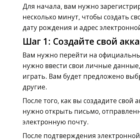
Для начала, вам нужно зарегистрир
несколько минут, чтобы создать с
дату рождения и адрес электронно
Шаг 1: Создайте свой акк
Вам нужно перейти на официальный 
нужно ввести свои личные данные,
играть. Вам будет предложено выб
другие.
После того, как вы создадите свой
нужно открыть письмо, отправленн
электронную почту.
После подтверждения электронной п