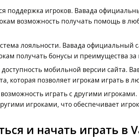
я поддержка игроков. Вавада официальны
грокам возможность получать помощь в лю
стема лояльности. Вавада официальный с
окам получать бонусы и преимущества за 
доступность мобильной версии сайта. Ва
а, которая позволяет игрокам играть в лю
возможность играть с другими игроками.
другими игроками, что обеспечивает игр
ься и начать играть в V