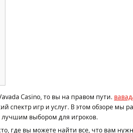
vada Casino, то вы на правом пути.
вавад
ий спектр игр и услуг. В этом обзоре мы
я лучшим выбором для игроков.
то, где вы можете найти все, что вам нуж