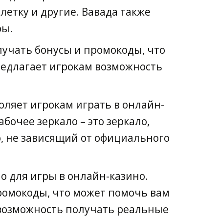
летку и другие. Вавада также
ры.
лучать бонусы и промокоды, что
редлагает игрокам возможность
воляет игрокам играть в онлайн-
бочее зеркало – это зеркало,
о, не зависящий от официального
но для игры в онлайн-казино.
промокоды, что может помочь вам
 возможность получать реальные