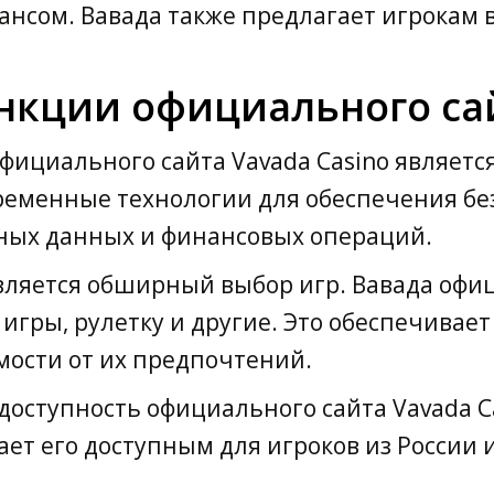
лансом. Вавада также предлагает игрокам
кции официального сай
ициального сайта Vavada Casino является
еменные технологии для обеспечения без
чных данных и финансовых операций.
яется обширный выбор игр. Вавада офиц
 игры, рулетку и другие. Это обеспечивае
мости от их предпочтений.
оступность официального сайта Vavada C
ает его доступным для игроков из России и