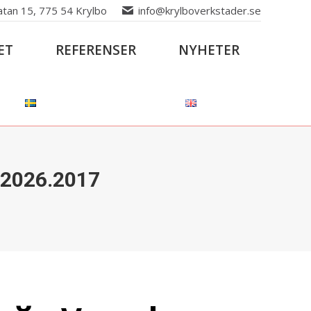
atan 15, 775 54 Krylbo
info@krylboverkstader.se
ET
REFERENSER
NYHETER
2026.2017