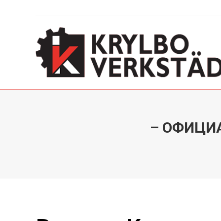
– ОФИЦИА