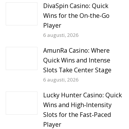
DivaSpin Casino: Quick
Wins for the On-the-Go
Player
6 augusti, 2026
AmunRa Casino: Where
Quick Wins and Intense
Slots Take Center Stage
6 augusti, 2026
Lucky Hunter Casino: Quick
Wins and High‑Intensity
Slots for the Fast‑Paced
Player