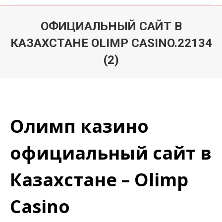
ОФИЦИАЛЬНЫЙ САЙТ В
КАЗАХСТАНЕ OLIMP CASINO.22134
(2)
Du är här:
Олимп казино
официальный сайт в
Казахстане – Olimp
Casino