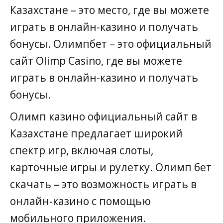
Казахстане – это место, где вы можете
играть в онлайн-казино и получать
бонусы. Олимпбет – это официальный
сайт Olimp Casino, где вы можете
играть в онлайн-казино и получать
бонусы.
Олимп казино официальный сайт в
Казахстане предлагает широкий
спектр игр, включая слоты,
карточные игры и рулетку. Олимп бет
скачать – это возможность играть в
онлайн-казино с помощью
мобильного приложения.