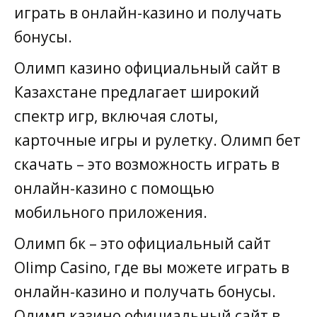
играть в онлайн-казино и получать
бонусы.
Олимп казино официальный сайт в
Казахстане предлагает широкий
спектр игр, включая слоты,
карточные игры и рулетку. Олимп бет
скачать – это возможность играть в
онлайн-казино с помощью
мобильного приложения.
Олимп бк – это официальный сайт
Olimp Casino, где вы можете играть в
онлайн-казино и получать бонусы.
Олимп казино официальный сайт в