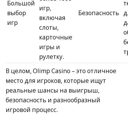
Большой
т
игр,
выбор
Безопасность
д
включая
игр
д
слоты,
о
карточные
б
игры и
т
рулетку.
В целом, Olimp Casino – это отличное
место для игроков, которые ищут
реальные шансы на выигрыш,
безопасность и разнообразный
игровой процесс.