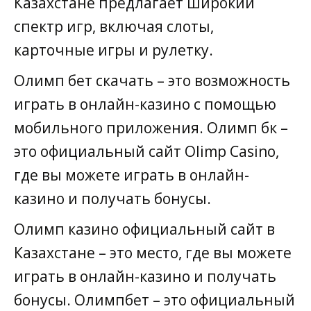
Казахстане предлагает широкий
спектр игр, включая слоты,
карточные игры и рулетку.
Олимп бет скачать – это возможность
играть в онлайн-казино с помощью
мобильного приложения. Олимп бк –
это официальный сайт Olimp Casino,
где вы можете играть в онлайн-
казино и получать бонусы.
Олимп казино официальный сайт в
Казахстане – это место, где вы можете
играть в онлайн-казино и получать
бонусы. Олимпбет – это официальный