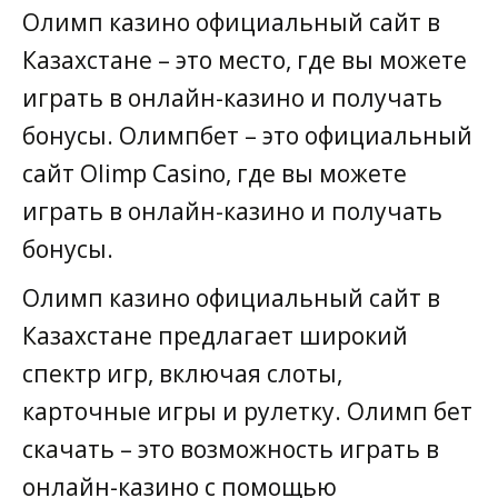
Олимп казино официальный сайт в
Казахстане – это место, где вы можете
играть в онлайн-казино и получать
бонусы. Олимпбет – это официальный
сайт Olimp Casino, где вы можете
играть в онлайн-казино и получать
бонусы.
Олимп казино официальный сайт в
Казахстане предлагает широкий
спектр игр, включая слоты,
карточные игры и рулетку. Олимп бет
скачать – это возможность играть в
онлайн-казино с помощью