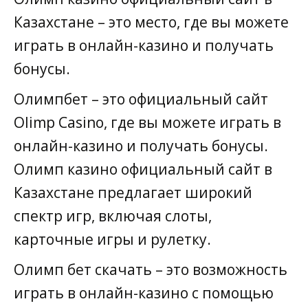
Казахстане – это место, где вы можете
играть в онлайн-казино и получать
бонусы.
Олимпбет – это официальный сайт
Olimp Casino, где вы можете играть в
онлайн-казино и получать бонусы.
Олимп казино официальный сайт в
Казахстане предлагает широкий
спектр игр, включая слоты,
карточные игры и рулетку.
Олимп бет скачать – это возможность
играть в онлайн-казино с помощью