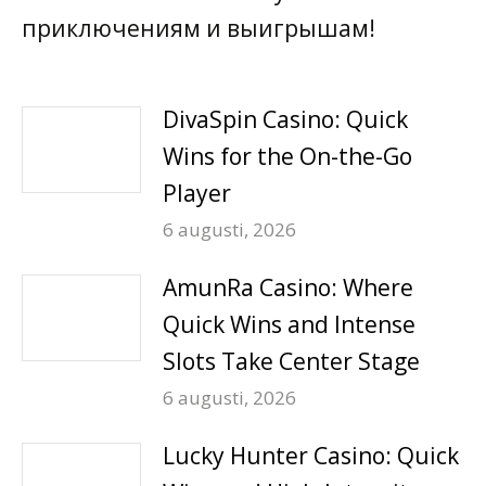
приключениям и выигрышам!
DivaSpin Casino: Quick
Wins for the On-the-Go
Player
6 augusti, 2026
AmunRa Casino: Where
Quick Wins and Intense
Slots Take Center Stage
6 augusti, 2026
Lucky Hunter Casino: Quick