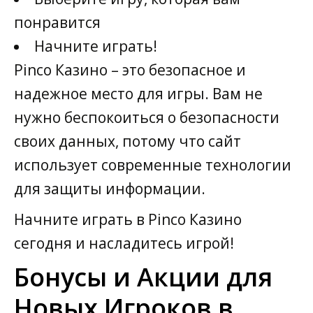
понравится
Начните играть!
Pinco Казино – это безопасное и
надежное место для игры. Вам не
нужно беспокоиться о безопасности
своих данных, потому что сайт
использует современные технологии
для защиты информации.
Начните играть в Pinco Казино
сегодня и насладитесь игрой!
Бонусы и Акции для
Новых Игроков в