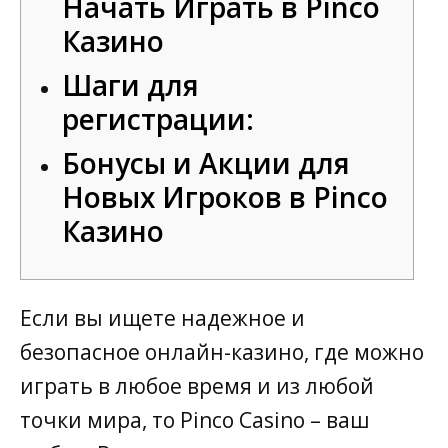
Начать Играть в Pinco
Казино
Шаги для
регистрации:
Бонусы и Акции для
Новых Игроков в Pinco
Казино
Если вы ищете надежное и
безопасное онлайн-казино, где можно
играть в любое время и из любой
точки мира, то Pinco Casino – ваш