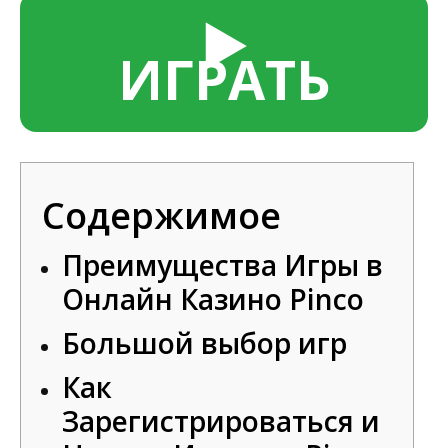
▶️
ИГРАТЬ
Содержимое
Преимущества Игры в
Онлайн Казино Pinco
Большой выбор игр
Как
Зарегистрироваться и