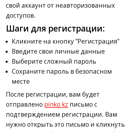
свой аккаунт от неавторизованных
доступов.
Шаги для регистрации:
Кликните на кнопку ”Регистрация”
Введите свои личные данные
Выберите сложный пароль
Сохраните пароль в безопасном
месте
После регистрации, вам будет
отправлено
pinko kz
письмо с
подтверждением регистрации. Вам
нужно открыть это письмо и кликнуть