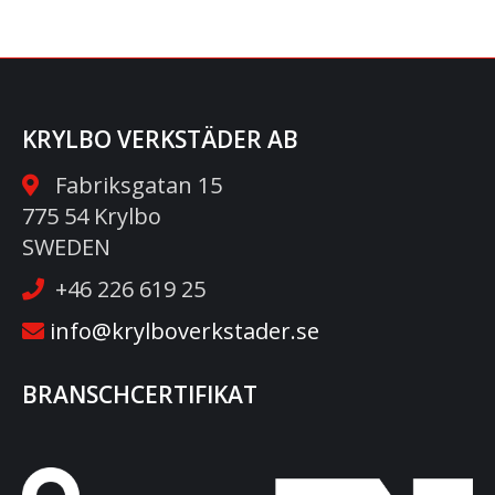
KRYLBO VERKSTÄDER AB
Fabriksgatan 15
775 54 Krylbo
SWEDEN
+46 226 619 25
info@krylboverkstader.se
BRANSCHCERTIFIKAT