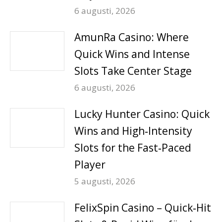
6 augusti, 2026
AmunRa Casino: Where
Quick Wins and Intense
Slots Take Center Stage
6 augusti, 2026
Lucky Hunter Casino: Quick
Wins and High‑Intensity
Slots for the Fast‑Paced
Player
5 augusti, 2026
FelixSpin Casino – Quick‑Hit