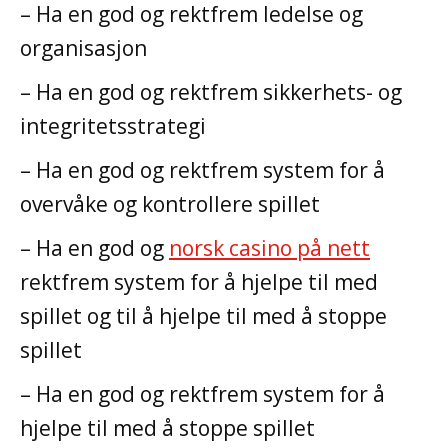
– Ha en god og rektfrem ledelse og
organisasjon
– Ha en god og rektfrem sikkerhets- og
integritetsstrategi
– Ha en god og rektfrem system for å
overvåke og kontrollere spillet
– Ha en god og
norsk casino på nett
rektfrem system for å hjelpe til med
spillet og til å hjelpe til med å stoppe
spillet
– Ha en god og rektfrem system for å
hjelpe til med å stoppe spillet