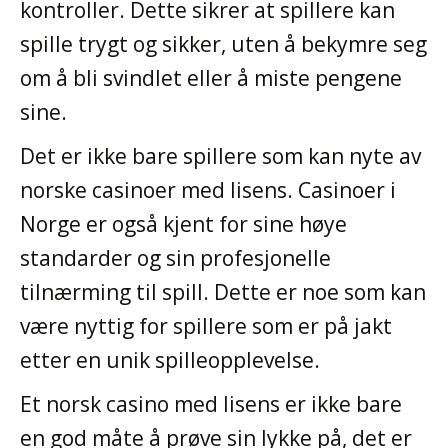
kontroller. Dette sikrer at spillere kan
spille trygt og sikker, uten å bekymre seg
om å bli svindlet eller å miste pengene
sine.
Det er ikke bare spillere som kan nyte av
norske casinoer med lisens. Casinoer i
Norge er også kjent for sine høye
standarder og sin profesjonelle
tilnærming til spill. Dette er noe som kan
være nyttig for spillere som er på jakt
etter en unik spilleopplevelse.
Et norsk casino med lisens er ikke bare
en god måte å prøve sin lykke på, det er