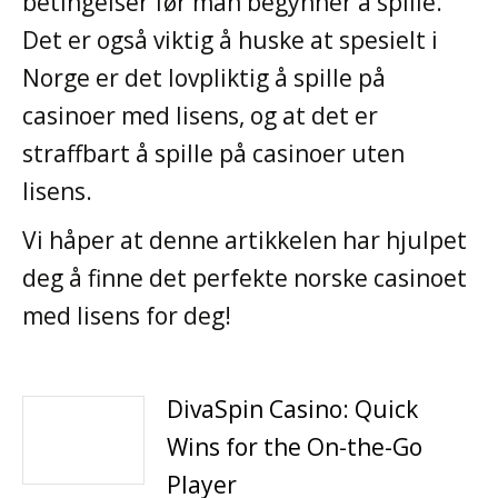
betingelser før man begynner å spille.
Det er også viktig å huske at spesielt i
Norge er det lovpliktig å spille på
casinoer med lisens, og at det er
straffbart å spille på casinoer uten
lisens.
Vi håper at denne artikkelen har hjulpet
deg å finne det perfekte norske casinoet
med lisens for deg!
DivaSpin Casino: Quick
Wins for the On-the-Go
Player