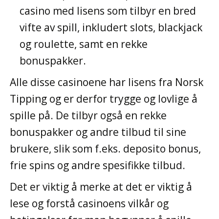
casino med lisens som tilbyr en bred
vifte av spill, inkludert slots, blackjack
og roulette, samt en rekke
bonuspakker.
Alle disse casinoene har lisens fra Norsk
Tipping og er derfor trygge og lovlige å
spille på. De tilbyr også en rekke
bonuspakker og andre tilbud til sine
brukere, slik som f.eks. deposito bonus,
frie spins og andre spesifikke tilbud.
Det er viktig å merke at det er viktig å
lese og forstå casinoens vilkår og