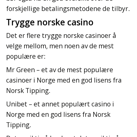
forskjellige betalingsmetodene de tilbyr.
Trygge norske casino
Det er flere trygge norske casinoer å
velge mellom, men noen av de mest
populære er:
Mr Green – et av de mest populære
casinoer i Norge med en god lisens fra
Norsk Tipping.
Unibet – et annet populært casino i
Norge med en god lisens fra Norsk
Tipping.