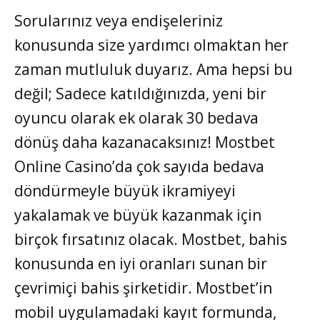
Sorularınız veya endişeleriniz
konusunda size yardımcı olmaktan her
zaman mutluluk duyarız. Ama hepsi bu
değil; Sadece katıldığınızda, yeni bir
oyuncu olarak ek olarak 30 bedava
dönüş daha kazanacaksınız! Mostbet
Online Casino’da çok sayıda bedava
döndürmeyle büyük ikramiyeyi
yakalamak ve büyük kazanmak için
birçok fırsatınız olacak. Mostbet, bahis
konusunda en iyi oranları sunan bir
çevrimiçi bahis şirketidir. Mostbet’in
mobil uygulamadaki kayıt formunda,