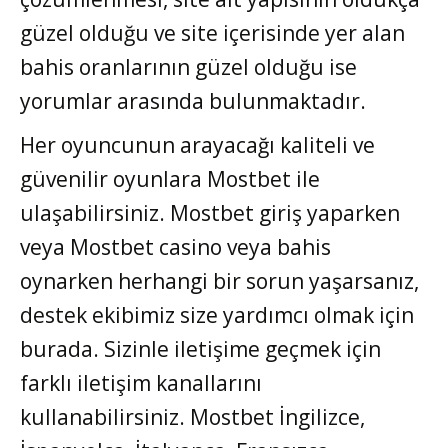
güzel olduğu ve site içerisinde yer alan
bahis oranlarının güzel olduğu ise
yorumlar arasında bulunmaktadır.
Her oyuncunun arayacağı kaliteli ve
güvenilir oyunlara Mostbet ile
ulaşabilirsiniz. Mostbet giriş yaparken
veya Mostbet casino veya bahis
oynarken herhangi bir sorun yaşarsanız,
destek ekibimiz size yardımcı olmak için
burada. Sizinle iletişime geçmek için
farklı iletişim kanallarını
kullanabilirsiniz. Mostbet İngilizce,