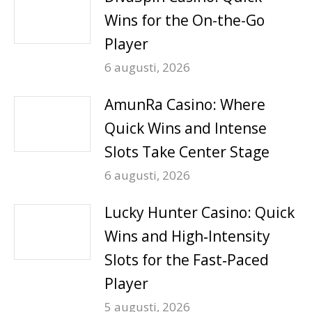
Wins for the On-the-Go
Player
6 augusti, 2026
AmunRa Casino: Where
Quick Wins and Intense
Slots Take Center Stage
6 augusti, 2026
Lucky Hunter Casino: Quick
Wins and High‑Intensity
Slots for the Fast‑Paced
Player
5 augusti, 2026