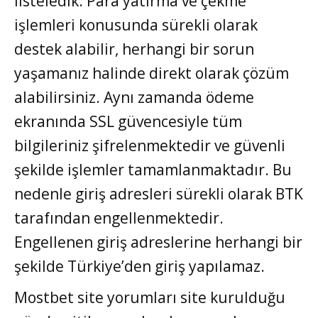
listeledik. Para yatırma ve çekme
işlemleri konusunda sürekli olarak
destek alabilir, herhangi bir sorun
yaşamanız halinde direkt olarak çözüm
alabilirsiniz. Aynı zamanda ödeme
ekranında SSL güvencesiyle tüm
bilgileriniz şifrelenmektedir ve güvenli
şekilde işlemler tamamlanmaktadır. Bu
nedenle giriş adresleri sürekli olarak BTK
tarafından engellenmektedir.
Engellenen giriş adreslerine herhangi bir
şekilde Türkiye’den giriş yapılamaz.
Mostbet site yorumları site kurulduğu