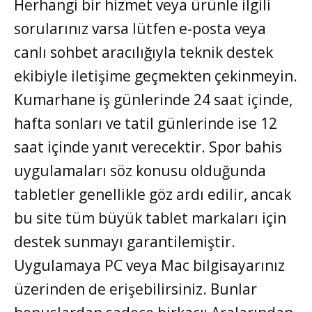
Herhangi bir hizmet veya ürünle ilgili
sorularınız varsa lütfen e-posta veya
canlı sohbet aracılığıyla teknik destek
ekibiyle iletişime geçmekten çekinmeyin.
Kumarhane iş günlerinde 24 saat içinde,
hafta sonları ve tatil günlerinde ise 12
saat içinde yanıt verecektir. Spor bahis
uygulamaları söz konusu olduğunda
tabletler genellikle göz ardı edilir, ancak
bu site tüm büyük tablet markaları için
destek sunmayı garantilemiştir.
Uygulamaya PC veya Mac bilgisayarınız
üzerinden de erişebilirsiniz. Bunlar