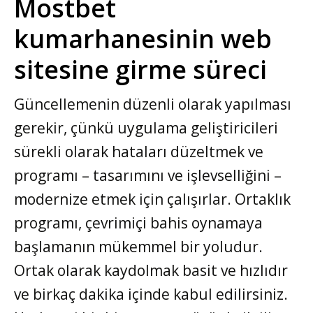
Mostbet
kumarhanesinin web
sitesine girme süreci
Güncellemenin düzenli olarak yapılması
gerekir, çünkü uygulama geliştiricileri
sürekli olarak hataları düzeltmek ve
programı – tasarımını ve işlevselliğini –
modernize etmek için çalışırlar. Ortaklık
programı, çevrimiçi bahis oynamaya
başlamanın mükemmel bir yoludur.
Ortak olarak kaydolmak basit ve hızlıdır
ve birkaç dakika içinde kabul edilirsiniz.