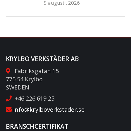
5 augusti, 2026
KRYLBO VERKSTÄDER AB
Fabriksgatan 15
775 54 Krylbo
SWEDEN
+46 226 619 25
info@krylboverkstader.se
BRANSCHCERTIFIKAT