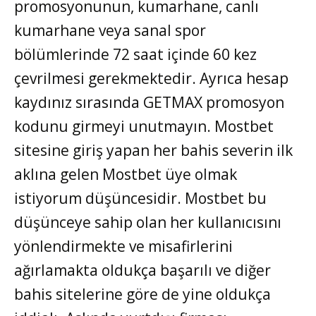
promosyonunun, kumarhane, canlı
kumarhane veya sanal spor
bölümlerinde 72 saat içinde 60 kez
çevrilmesi gerekmektedir. Ayrıca hesap
kaydınız sırasında GETMAX promosyon
kodunu girmeyi unutmayın. Mostbet
sitesine giriş yapan her bahis severin ilk
aklına gelen Mostbet üye olmak
istiyorum düşüncesidir. Mostbet bu
düşünceye sahip olan her kullanıcısını
yönlendirmekte ve misafirlerini
ağırlamakta oldukça başarılı ve diğer
bahis sitelerine göre de yine oldukça