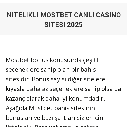
NITELIKLI MOSTBET CANLI CASINO
SITESI 2025
Du är här:
Mostbet bonus konusunda çeşitli
seçeneklere sahip olan bir bahis
sitesidir. Bonus sayısı diğer sitelere
kıyasla daha az seçeneklere sahip olsa da
kazanç olarak daha iyi konumdadır.
Aşağıda Mostbet bahis sitesinin
bonusları ve bazı şartları sizler için