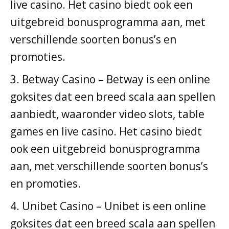
live casino. Het casino biedt ook een
uitgebreid bonusprogramma aan, met
verschillende soorten bonus’s en
promoties.
3. Betway Casino – Betway is een online
goksites dat een breed scala aan spellen
aanbiedt, waaronder video slots, table
games en live casino. Het casino biedt
ook een uitgebreid bonusprogramma
aan, met verschillende soorten bonus’s
en promoties.
4. Unibet Casino – Unibet is een online
goksites dat een breed scala aan spellen