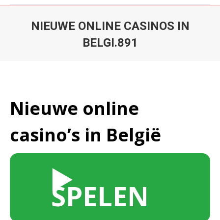
NIEUWE ONLINE CASINOS IN
BELGI.891
Du är här:
Nieuwe online
casino’s in België
▶️
SPELEN