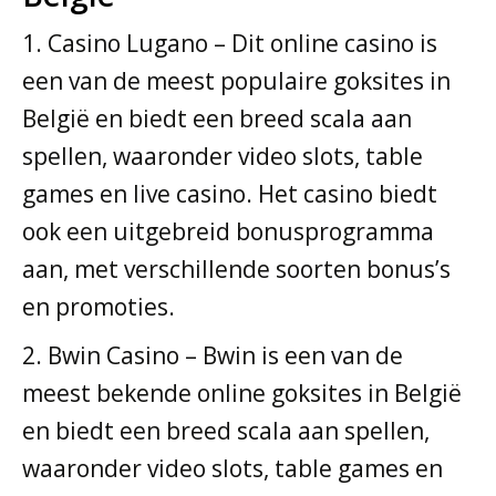
1. Casino Lugano – Dit online casino is
een van de meest populaire goksites in
België en biedt een breed scala aan
spellen, waaronder video slots, table
games en live casino. Het casino biedt
ook een uitgebreid bonusprogramma
aan, met verschillende soorten bonus’s
en promoties.
2. Bwin Casino – Bwin is een van de
meest bekende online goksites in België
en biedt een breed scala aan spellen,
waaronder video slots, table games en