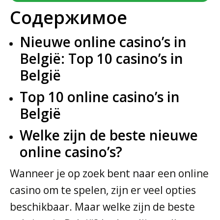
Содержимое
Nieuwe online casino’s in
België: Top 10 casino’s in
België
Top 10 online casino’s in
België
Welke zijn de beste nieuwe
online casino’s?
Wanneer je op zoek bent naar een online
casino om te spelen, zijn er veel opties
beschikbaar. Maar welke zijn de beste