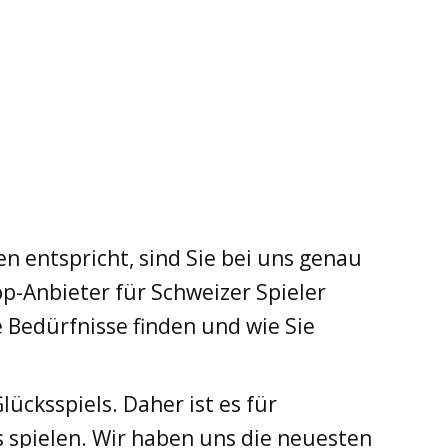
n entspricht, sind Sie bei uns genau
p-Anbieter für Schweizer Spieler
e Bedürfnisse finden und wie Sie
ücksspiels. Daher ist es für
os spielen. Wir haben uns die neuesten