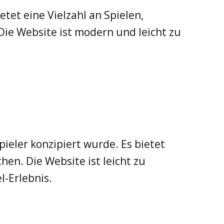
etet eine Vielzahl an Spielen,
 Die Website ist modern und leicht zu
pieler konzipiert wurde. Es bietet
chen. Die Website ist leicht zu
l-Erlebnis.