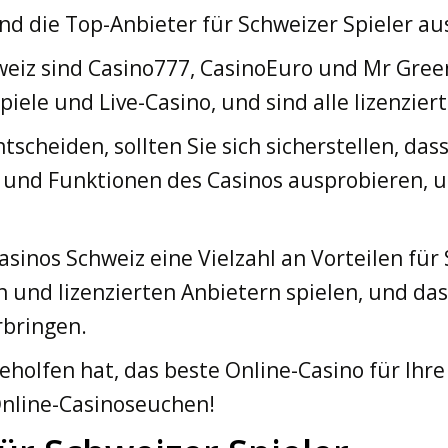
d die Top-Anbieter für Schweizer Spieler au
weiz sind Casino777, CasinoEuro und Mr Green
spiele und Live-Casino, und sind alle lizenzier
scheiden, sollten Sie sich sicherstellen, dass 
e und Funktionen des Casinos ausprobieren, um
sinos Schweiz eine Vielzahl an Vorteilen für 
en und lizenzierten Anbietern spielen, und das
rbringen.
 geholfen hat, das beste Online-Casino für Ih
Online-Casinoseuchen!