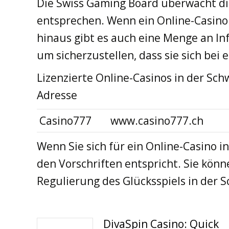
Die Swiss Gaming Board überwacht die
entsprechen. Wenn ein Online-Casino 
hinaus gibt es auch eine Menge an Inf
um sicherzustellen, dass sie sich bei
Lizenzierte Online-Casinos in der Sch
Adresse
Casino777
www.casino777.ch
Wenn Sie sich für ein Online-Casino in 
den Vorschriften entspricht. Sie kö
Regulierung des Glücksspiels in der S
DivaSpin Casino: Quick