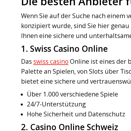
Die besten Anbieter f
Wenn Sie auf der Suche nach einem ve
konzipiert wurde, sind Sie hier genau
Ihnen eine sichere und unterhaltsame
1. Swiss Casino Online
Das
swiss casino
Online ist eines der 
Palette an Spielen, von Slots über Tis
bietet eine sichere und vertrauenswü
Über 1.000 verschiedene Spiele
24/7-Unterstützung
Hohe Sicherheit und Datenschutz
2. Casino Online Schweiz