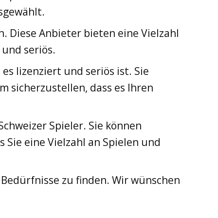
sgewählt.
. Diese Anbieter bieten eine Vielzahl
t und seriös.
es lizenziert und seriös ist. Sie
 sicherzustellen, dass es Ihren
Schweizer Spieler. Sie können
s Sie eine Vielzahl an Spielen und
re Bedürfnisse zu finden. Wir wünschen