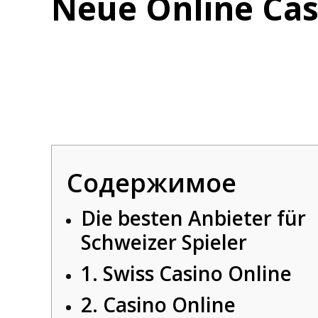
Neue Online Cas
Содержимое
Die besten Anbieter für
Schweizer Spieler
1. Swiss Casino Online
2. Casino Online