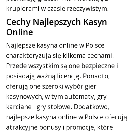
krupierami w czasie rzeczywistym.
Cechy Najlepszych Kasyn
Online
Najlepsze kasyna online w Polsce
charakteryzują się kilkoma cechami.
Przede wszystkim są one bezpieczne i
posiadają ważną licencję. Ponadto,
oferują one szeroki wybór gier
kasynowych, w tym automaty, gry
karciane i gry stołowe. Dodatkowo,
najlepsze kasyna online w Polsce oferują
atrakcyjne bonusy i promocje, które