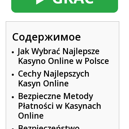
Содержимое
Jak Wybrać Najlepsze
Kasyno Online w Polsce
Cechy Najlepszych
Kasyn Online
Bezpieczne Metody
Płatności w Kasynach
Online
Bezpieczeństwo