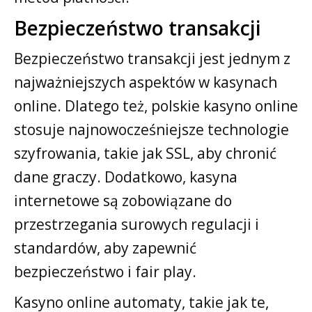
Bezpieczeństwo transakcji
Bezpieczeństwo transakcji jest jednym z
najważniejszych aspektów w kasynach
online. Dlatego też, polskie kasyno online
stosuje najnowocześniejsze technologie
szyfrowania, takie jak SSL, aby chronić
dane graczy. Dodatkowo, kasyna
internetowe są zobowiązane do
przestrzegania surowych regulacji i
standardów, aby zapewnić
bezpieczeństwo i fair play.
Kasyno online automaty, takie jak te,