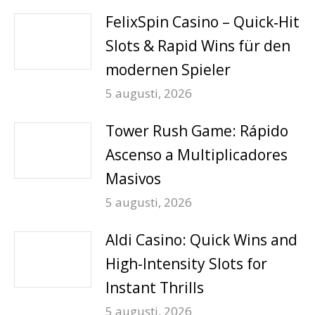
FelixSpin Casino – Quick‑Hit
Slots & Rapid Wins für den
modernen Spieler
5 augusti, 2026
Tower Rush Game: Rápido
Ascenso a Multiplicadores
Masivos
5 augusti, 2026
Aldi Casino: Quick Wins and
High-Intensity Slots for
Instant Thrills
5 augusti, 2026