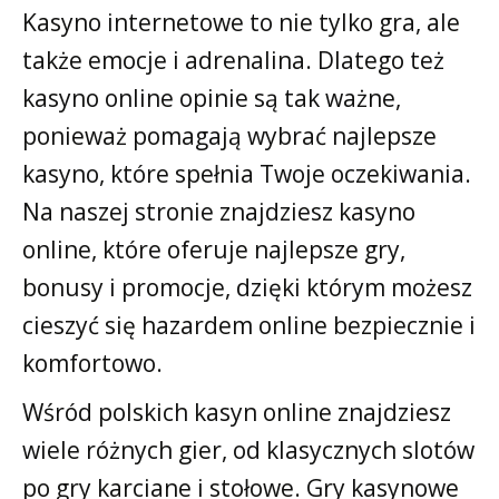
Kasyno internetowe to nie tylko gra, ale
także emocje i adrenalina. Dlatego też
kasyno online opinie są tak ważne,
ponieważ pomagają wybrać najlepsze
kasyno, które spełnia Twoje oczekiwania.
Na naszej stronie znajdziesz kasyno
online, które oferuje najlepsze gry,
bonusy i promocje, dzięki którym możesz
cieszyć się hazardem online bezpiecznie i
komfortowo.
Wśród polskich kasyn online znajdziesz
wiele różnych gier, od klasycznych slotów
po gry karciane i stołowe. Gry kasynowe