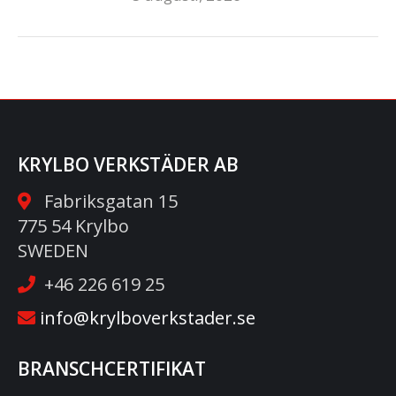
KRYLBO VERKSTÄDER AB
Fabriksgatan 15
775 54 Krylbo
SWEDEN
+46 226 619 25
info@krylboverkstader.se
BRANSCHCERTIFIKAT