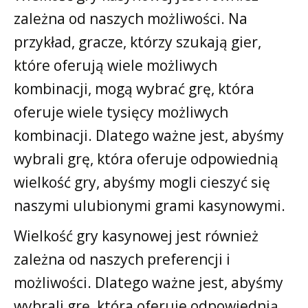
zależna od naszych możliwości. Na
przykład, gracze, którzy szukają gier,
które oferują wiele możliwych
kombinacji, mogą wybrać grę, która
oferuje wiele tysięcy możliwych
kombinacji. Dlatego ważne jest, abyśmy
wybrali grę, która oferuje odpowiednią
wielkość gry, abyśmy mogli cieszyć się
naszymi ulubionymi grami kasynowymi.
Wielkość gry kasynowej jest również
zależna od naszych preferencji i
możliwości. Dlatego ważne jest, abyśmy
wybrali grę, która oferuje odpowiednią