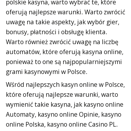
polskie kasyna, warto wybrać te, które
oferują najlepsze warunki. Warto zwrócić
uwagę na takie aspekty, jak wybór gier,
bonusy, płatności i obsługę klienta.
Warto również zwrócić uwagę na liczbę
automatów, które oferują kasyna online,
ponieważ to one są najpopularniejszymi
grami kasynowymi w Polsce.
Wśród najlepszych kasyn online w Polsce,
które oferują najlepsze warunki, warto
wymienić takie kasyna, jak kasyno online
Automaty, kasyno online Opinie, kasyno
online Polska, kasyno online Casino PL.