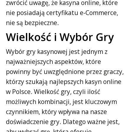
zwrócić uwagę, że kasyna online, które
nie posiadają certyfikatu e-Commerce,
nie są bezpieczne.
Wielkość i Wybór Gry
Wybór gry kasynowej jest jednym z
najważniejszych aspektów, które
powinny być uwzględnione przez graczy,
którzy szukają najlepszych kasyn online
w Polsce. Wielkość gry, czyli ilość
możliwych kombinacji, jest kluczowym
czynnikiem, który wpływa na nasze
doświadczenie gry. Dlatego ważne jest,
aby wybrać grę, która oferuje