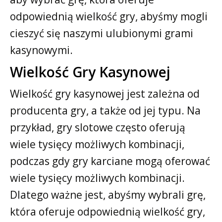
odpowiednią wielkość gry, abyśmy mogli
cieszyć się naszymi ulubionymi grami
kasynowymi.
Wielkość Gry Kasynowej
Wielkość gry kasynowej jest zależna od
producenta gry, a także od jej typu. Na
przykład, gry slotowe często oferują
wiele tysięcy możliwych kombinacji,
podczas gdy gry karciane mogą oferować
wiele tysięcy możliwych kombinacji.
Dlatego ważne jest, abyśmy wybrali grę,
która oferuje odpowiednią wielkość gry,