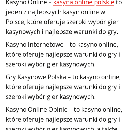
Kasyno Online –
kasyna online polskie
to
jeden z najlepszych kasyn online w
Polsce, które oferuje szeroki wybór gier
kasynowych i najlepsze warunki do gry.
Kasyno Internetowe – to kasyno online,
które oferuje najlepsze warunki do gry i
szeroki wybór gier kasynowych.
Gry Kasynowe Polska – to kasyno online,
które oferuje najlepsze warunki do gry i
szeroki wybór gier kasynowych.
Kasyno Online Opinie – to kasyno online,
które oferuje najlepsze warunki do gry i
szeroki wybór gier kasynowych, a także