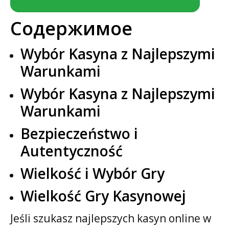
Содержимое
Wybór Kasyna z Najlepszymi
Warunkami
Wybór Kasyna z Najlepszymi
Warunkami
Bezpieczeństwo i
Autentyczność
Wielkość i Wybór Gry
Wielkość Gry Kasynowej
Jeśli szukasz najlepszych kasyn online w