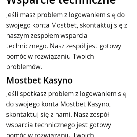
Jeśli masz problem z logowaniem się do
swojego konta Mostbet, skontaktuj się z
naszym zespołem wsparcia
technicznego. Nasz zespół jest gotowy
pomóc w rozwiązaniu Twoich
problemów.
Mostbet Kasyno
Jeśli spotkasz problem z logowaniem się
do swojego konta Mostbet Kasyno,
skontaktuj się z nami. Nasz zespół
wsparcia technicznego jest gotowy
pomóc w rozwiązaniu Twoich