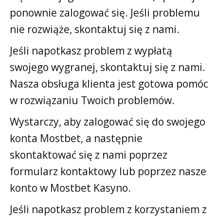
ponownie zalogować się. Jeśli problemu
nie rozwiąże, skontaktuj się z nami.
Jeśli napotkasz problem z wypłatą
swojego wygranej, skontaktuj się z nami.
Nasza obsługa klienta jest gotowa pomóc
w rozwiązaniu Twoich problemów.
Wystarczy, aby zalogować się do swojego
konta Mostbet, a następnie
skontaktować się z nami poprzez
formularz kontaktowy lub poprzez nasze
konto w Mostbet Kasyno.
Jeśli napotkasz problem z korzystaniem z