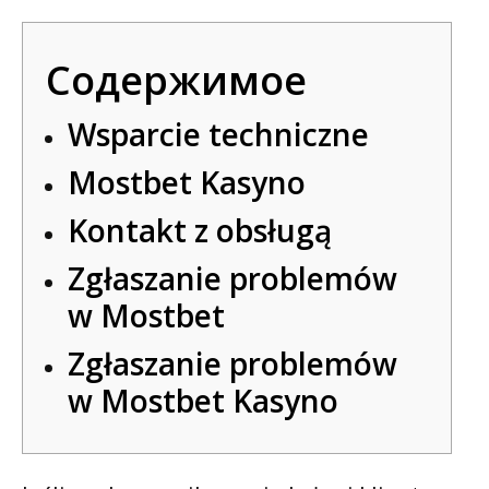
Содержимое
Wsparcie techniczne
Mostbet Kasyno
Kontakt z obsługą
Zgłaszanie problemów
w Mostbet
Zgłaszanie problemów
w Mostbet Kasyno