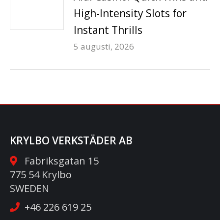
High-Intensity Slots for
Instant Thrills
5 augusti, 2026
KRYLBO VERKSTÄDER AB
Fabriksgatan 15
775 54 Krylbo
SWEDEN
+46 226 619 25