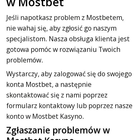
w Mostbet
Jeśli napotkasz problem z Mostbetem,
nie wahaj się, aby zgłosić go naszym
specjalistom. Nasza obsługa klienta jest
gotowa pomóc w rozwiązaniu Twoich
problemów.
Wystarczy, aby zalogować się do swojego
konta Mostbet, a następnie
skontaktować się z nami poprzez
formularz kontaktowy lub poprzez nasze
konto w Mostbet Kasyno.
Zgłaszanie problemów w