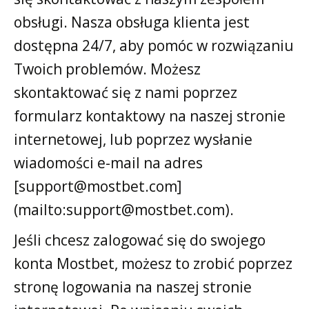
obsługi. Nasza obsługa klienta jest
dostępna 24/7, aby pomóc w rozwiązaniu
Twoich problemów. Możesz
skontaktować się z nami poprzez
formularz kontaktowy na naszej stronie
internetowej, lub poprzez wysłanie
wiadomości e-mail na adres
[support@mostbet.com]
(mailto:support@mostbet.com).
Jeśli chcesz zalogować się do swojego
konta Mostbet, możesz to zrobić poprzez
stronę logowania na naszej stronie