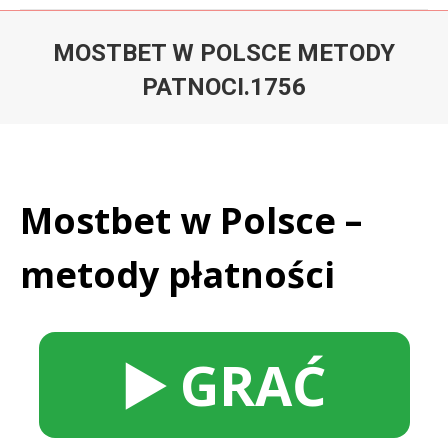
MOSTBET W POLSCE METODY
PATNOCI.1756
Du är här:
Mostbet w Polsce –
metody płatności
▶️ GRAĆ