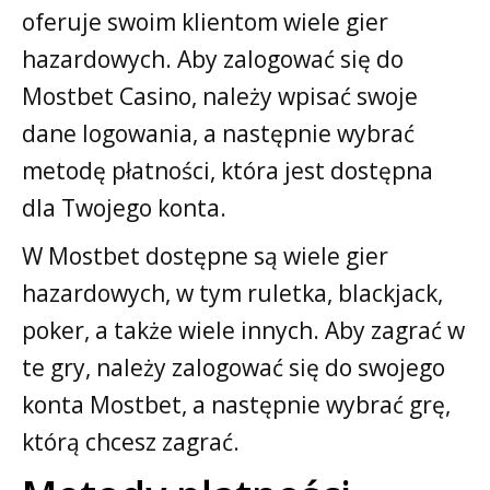
oferuje swoim klientom wiele gier
hazardowych. Aby zalogować się do
Mostbet Casino, należy wpisać swoje
dane logowania, a następnie wybrać
metodę płatności, która jest dostępna
dla Twojego konta.
W Mostbet dostępne są wiele gier
hazardowych, w tym ruletka, blackjack,
poker, a także wiele innych. Aby zagrać w
te gry, należy zalogować się do swojego
konta Mostbet, a następnie wybrać grę,
którą chcesz zagrać.