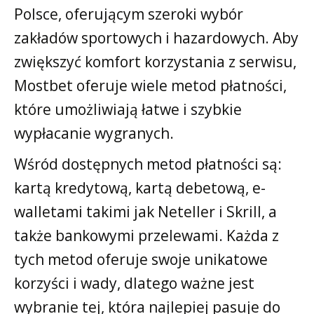
Polsce, oferującym szeroki wybór
zakładów sportowych i hazardowych. Aby
zwiększyć komfort korzystania z serwisu,
Mostbet oferuje wiele metod płatności,
które umożliwiają łatwe i szybkie
wypłacanie wygranych.
Wśród dostępnych metod płatności są:
kartą kredytową, kartą debetową, e-
walletami takimi jak Neteller i Skrill, a
także bankowymi przelewami. Każda z
tych metod oferuje swoje unikatowe
korzyści i wady, dlatego ważne jest
wybranie tej, która najlepiej pasuje do