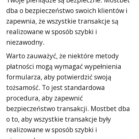
Twoje pieniądze są bezpieczne. Mostbet
dba o bezpieczeństwo swoich klientów i
zapewnia, że wszystkie transakcje są
realizowane w sposób szybki i
niezawodny.
Warto zauważyć, że niektóre metody
płatności mogą wymagać wypełnienia
formularza, aby potwierdzić swoją
tożsamość. To jest standardowa
procedura, aby zapewnić
bezpieczeństwo transakcji. Mostbet dba
o to, aby wszystkie transakcje były
realizowane w sposób szybki i