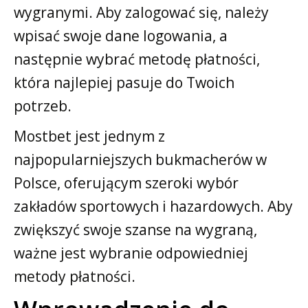
wygranymi. Aby zalogować się, należy
wpisać swoje dane logowania, a
następnie wybrać metodę płatności,
która najlepiej pasuje do Twoich
potrzeb.
Mostbet jest jednym z
najpopularniejszych bukmacherów w
Polsce, oferującym szeroki wybór
zakładów sportowych i hazardowych. Aby
zwiększyć swoje szanse na wygraną,
ważne jest wybranie odpowiedniej
metody płatności.