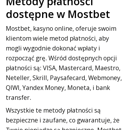
Metody płatności
dostępne w Mostbet
Mostbet, kasyno online, oferuje swoim
klientom wiele metod płatności, aby
mogli wygodnie dokonać wpłaty i
rozpocząć grę. Wśród dostępnych opcji
płatności są: VISA, Mastercard, Maestro,
Neteller, Skrill, Paysafecard, Webmoney,
QIWI, Yandex Money, Moneta, i bank
transfer.
Wszystkie te metody płatności są
bezpieczne i zaufane, co gwarantuje, że