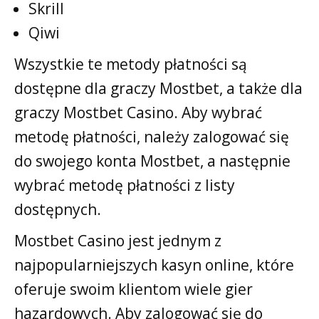
Skrill
Qiwi
Wszystkie te metody płatności są
dostępne dla graczy Mostbet, a także dla
graczy Mostbet Casino. Aby wybrać
metodę płatności, należy zalogować się
do swojego konta Mostbet, a następnie
wybrać metodę płatności z listy
dostępnych.
Mostbet Casino jest jednym z
najpopularniejszych kasyn online, które
oferuje swoim klientom wiele gier
hazardowych. Aby zalogować się do