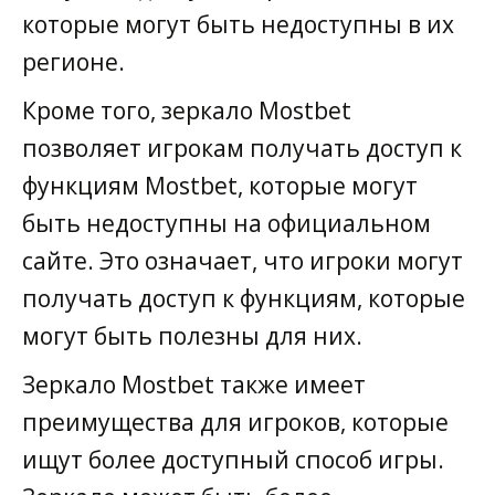
которые могут быть недоступны в их
регионе.
Кроме того, зеркало Mostbet
позволяет игрокам получать доступ к
функциям Mostbet, которые могут
быть недоступны на официальном
сайте. Это означает, что игроки могут
получать доступ к функциям, которые
могут быть полезны для них.
Зеркало Mostbet также имеет
преимущества для игроков, которые
ищут более доступный способ игры.