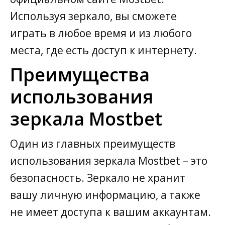
Используя зеркало, вы сможете
играть в любое время и из любого
места, где есть доступ к интернету.
Преимущества
использования
зеркала Mostbet
Один из главных преимуществ
использования зеркала Mostbet – это
безопасность. Зеркало не хранит
вашу личную информацию, а также
не имеет доступа к вашим аккаунтам.