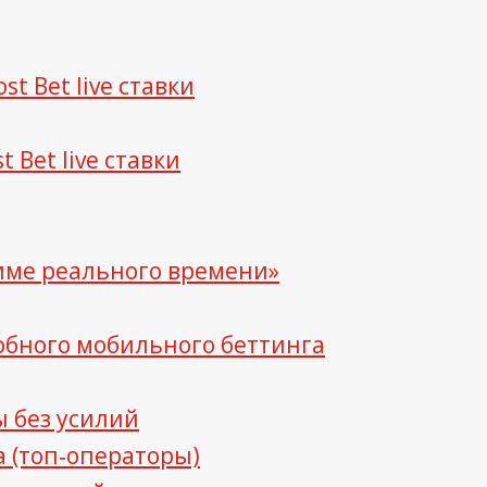
t Bet live ставки
Bet live ставки
жиме реального времени»
обного мобильного беттинга
 без усилий
 (топ‑операторы)