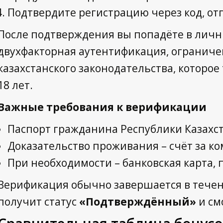
Подтвердите регистрацию через код, от
После подтверждения вы попадёте в личны
двухфакторная аутентификация, ограничен
казахстанского законодательства, которо
18 лет.
Важные требования к верификации
Паспорт гражданина Республики Казахста
Доказательство проживания – счёт за ко
При необходимости – банковская карта,
Верификация обычно завершается в течен
получит статус
«Подтверждённый»
и см