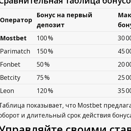
Сравнительная таблица бонусо
Бонус на первый
Мак
Оператор
депозит
бон
Mostbet
100 %
30 0
Parimatch
150 %
45 0
Fonbet
50 %
20 0
Betcity
75 %
25 0
Leon
120 %
35 0
Таблица показывает, что Mostbet предлаг
оборот и длительный срок действия бонус
Управляйте своими став