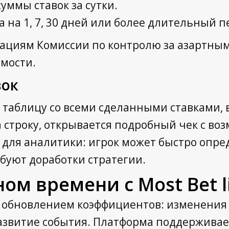
уммы ставок за сутки.
а на 1, 7, 30 дней или более длительный п
ациям Комиссии по контролю за азартным
имости.
вок
таблицу со всеми сделанными ставками, в
на строку, открывается подробный чек с в
 для аналитики: игрок может быстро опре
ебуют доработки стратегии.
ом времени с Most Bet l
м обновлением коэффициентов: изменения
 развитие события. Платформа поддержива