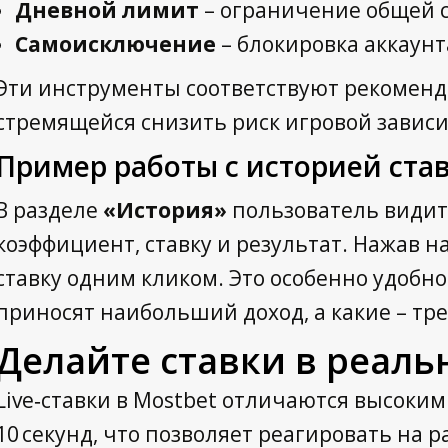
Дневной лимит
– ограничение общей с
Самоисключение
– блокировка аккаунт
Эти инструменты соответствуют рекоменд
стремящейся снизить риск игровой завис
Пример работы с историей ста
В разделе
«История»
пользователь видит 
коэффициент, ставку и результат. Нажав 
ставку одним кликом. Это особенно удобно
приносят наибольший доход, а какие – тр
Делайте ставки в реальн
Live‑ставки в Mostbet отличаются высоки
10 секунд, что позволяет реагировать на