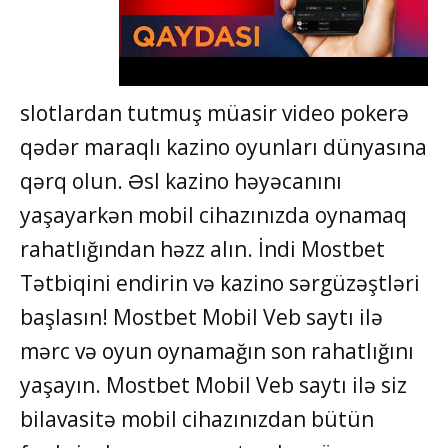
slotlardan tutmuş müasir video pokerə
qədər maraqlı kazino oyunları dünyasına
qərq olun. Əsl kazino həyəcanını
yaşayarkən mobil cihazınızda oynamaq
rahatlığından həzz alın. İndi Mostbet
Tətbiqini endirin və kazino sərgüzəştləri
başlasın! Mostbet Mobil Veb saytı ilə
mərc və oyun oynamağın son rahatlığını
yaşayın. Mostbet Mobil Veb saytı ilə siz
bilavasitə mobil cihazınızdan bütün