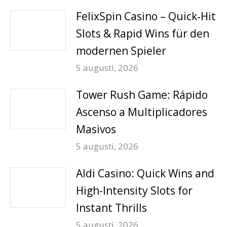
FelixSpin Casino – Quick‑Hit
Slots & Rapid Wins für den
modernen Spieler
5 augusti, 2026
Tower Rush Game: Rápido
Ascenso a Multiplicadores
Masivos
5 augusti, 2026
Aldi Casino: Quick Wins and
High-Intensity Slots for
Instant Thrills
5 augusti, 2026