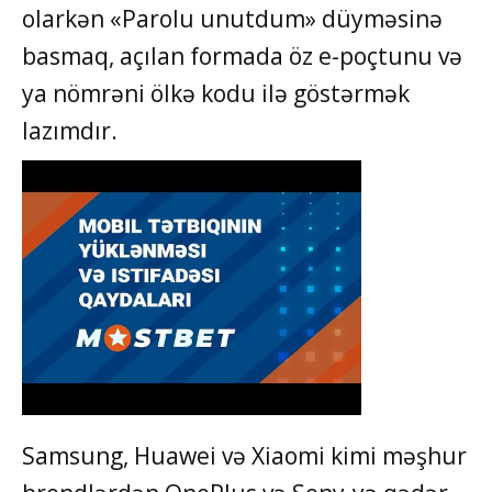
olarkən «Parolu unutdum» düyməsinə
basmaq, açılan formada öz e-poçtunu və
ya nömrəni ölkə kodu ilə göstərmək
lazımdır.
Samsung, Huawei və Xiaomi kimi məşhur