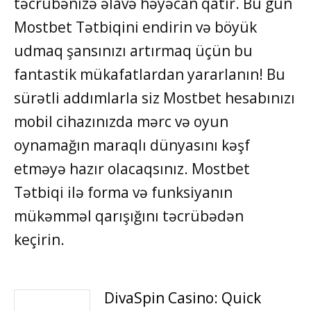
təcrübənizə əlavə həyəcan qatır. Bu gün
Mostbet Tətbiqini endirin və böyük
udmaq şansınızı artırmaq üçün bu
fantastik mükafatlardan yararlanın! Bu
sürətli addımlarla siz Mostbet hesabınızı
mobil cihazınızda mərc və oyun
oynamağın maraqlı dünyasını kəşf
etməyə hazır olacaqsınız. Mostbet
Tətbiqi ilə forma və funksiyanın
mükəmməl qarışığını təcrübədən
keçirin.
DivaSpin Casino: Quick