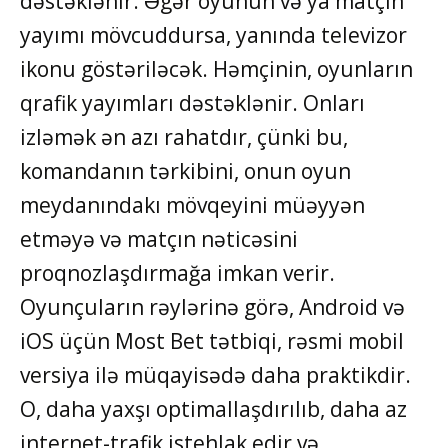
dəstəklənir. Əgər oyunun və ya matçın
yayımı mövcuddursa, yanında televizor
ikonu göstəriləcək. Həmçinin, oyunların
qrafik yayımları dəstəklənir. Onları
izləmək ən azı rahatdır, çünki bu,
komandanın tərkibini, onun oyun
meydanındakı mövqeyini müəyyən
etməyə və matçın nəticəsini
proqnozlaşdırmağa imkan verir.
Oyunçuların rəylərinə görə, Android və
iOS üçün Most Bet tətbiqi, rəsmi mobil
versiya ilə müqayisədə daha praktikdir.
O, daha yaxşı optimallaşdırılıb, daha az
internet-trafik istehlak edir və