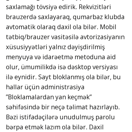
saxlamağı tövsiyə edirik. Rekvizitləri
brauzerdə saxlayaraq, qumarbaz klubda
avtomatik olaraq daxil ola bilər. Mobil
tətbiq/brauzer vasitəsilə avtorizasiyanın
xüsusiyyətləri yalnız dəyişdirilmiş
menyuya və idarəetmə metoduna aid
olur, ümumilikdə isə dəsktop versiyası
ilə eynidir. Sayt bloklanmış ola bilər, bu
hallar üçün administrasiya
”Bloklamalardan yan keçmək”
səhifəsində bir neçə təlimat hazırlayıb.
Bəzi istifadəçilərə unudulmuş parolu
bərpa etmək lazım ola bilər. Daxil