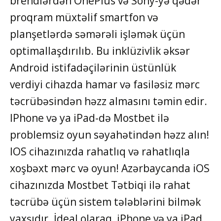
brendlərdən OnePlus və Sony-yə qədər
proqram müxtəlif smartfon və
planşetlərdə səmərəli işləmək üçün
optimallaşdırılıb. Bu inklüzivlik əksər
Android istifadəçilərinin üstünlük
verdiyi cihazda hamar və fasiləsiz mərc
təcrübəsindən həzz almasını təmin edir.
IPhone və ya iPad-də Mostbet ilə
problemsiz oyun səyahətindən həzz alın!
IOS cihazınızda rahatlıq və rahatlıqla
xoşbəxt mərc və oyun! Azərbaycanda iOS
cihazınızda Mostbet Tətbiqi ilə rahat
təcrübə üçün sistem tələblərini bilmək
yaxşıdır. İdeal olaraq, iPhone və ya iPad