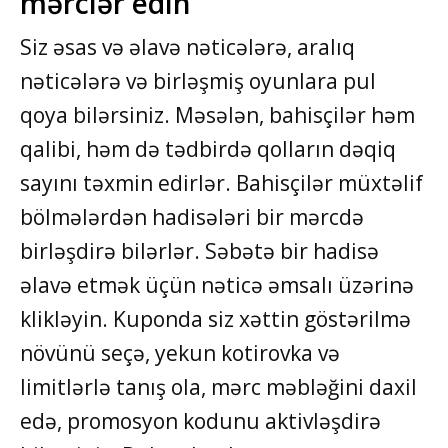
mərclər edin
Siz əsas və əlavə nəticələrə, aralıq
nəticələrə və birləşmiş oyunlara pul
qoya bilərsiniz. Məsələn, bahisçilər həm
qalibi, həm də tədbirdə qolların dəqiq
sayını təxmin edirlər. Bahisçilər müxtəlif
bölmələrdən hadisələri bir mərcdə
birləşdirə bilərlər. Səbətə bir hadisə
əlavə etmək üçün nəticə əmsalı üzərinə
klikləyin. Kuponda siz xəttin göstərilmə
növünü seçə, yekun kotirovka və
limitlərlə tanış ola, mərc məbləğini daxil
edə, promosyon kodunu aktivləşdirə