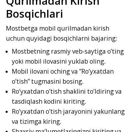
Qurilmadan Kirish
Bosqichlari
Mostbetga mobil qurilmadan kirish
uchun quyidagi bosqichlarni bajaring:
Mostbetning rasmiy veb-saytiga o’ting
yoki mobil ilovasini yuklab oling.
Mobil ilovani oching va ”Ro’yxatdan
o’tish” tugmasini bosing.
Ro’yxatdan o’tish shaklini to’ldiring va
tasdiqlash kodini kiriting.
Ro’yxatdan o’tish jarayonini yakunlang
va tizimga kiring.
Shaxsiy ma’lumotlaringizni kiriting va