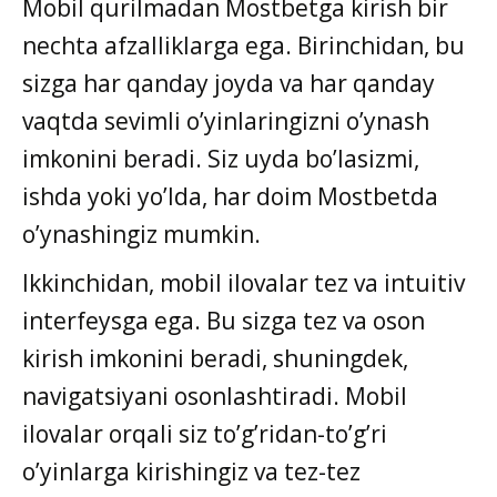
Mobil qurilmadan Mostbetga kirish bir
nechta afzalliklarga ega. Birinchidan, bu
sizga har qanday joyda va har qanday
vaqtda sevimli o’yinlaringizni o’ynash
imkonini beradi. Siz uyda bo’lasizmi,
ishda yoki yo’lda, har doim Mostbetda
o’ynashingiz mumkin.
Ikkinchidan, mobil ilovalar tez va intuitiv
interfeysga ega. Bu sizga tez va oson
kirish imkonini beradi, shuningdek,
navigatsiyani osonlashtiradi. Mobil
ilovalar orqali siz to’g’ridan-to’g’ri
o’yinlarga kirishingiz va tez-tez