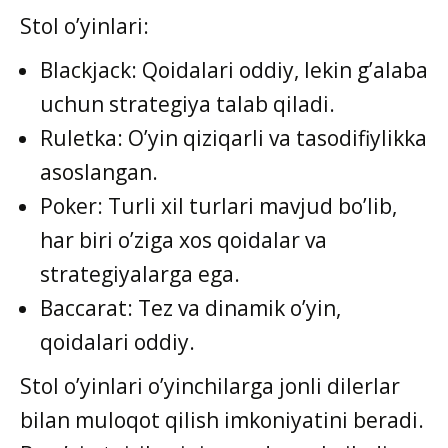
Stol o’yinlari:
Blackjack: Qoidalari oddiy, lekin g’alaba
uchun strategiya talab qiladi.
Ruletka: O’yin qiziqarli va tasodifiylikka
asoslangan.
Poker: Turli xil turlari mavjud bo’lib,
har biri o’ziga xos qoidalar va
strategiyalarga ega.
Baccarat: Tez va dinamik o’yin,
qoidalari oddiy.
Stol o’yinlari o’yinchilarga jonli dilerlar
bilan muloqot qilish imkoniyatini beradi.