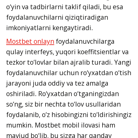
o‘yin va tadbirlarni taklif qiladi, bu esa
foydalanuvchilarni qiziqtiradigan
imkoniyatlarni kengaytiradi.
Mostbet onlayn
foydalanuvchilarga
qulay interfeys, yuqori koeffitsientlar va
tezkor to‘lovlar bilan ajralib turadi. Yangi
foydalanuvchilar uchun ro‘yxatdan o‘tish
jarayoni juda oddiy va tez amalga
oshiriladi. Ro‘yxatdan o‘tganingizdan
so‘ng, siz bir nechta to‘lov usullaridan
foydalanib, o‘z hisobingizni to‘ldirishingiz
mumkin. Mostbet mobil ilovasi ham
mavjud bo‘lib, bu sizga har qanday