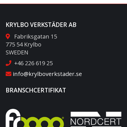
KRYLBO VERKSTÄDER AB
Fabriksgatan 15
775 54 Krylbo
SWEDEN
+46 226 619 25
info@krylboverkstader.se
BRANSCHCERTIFIKAT