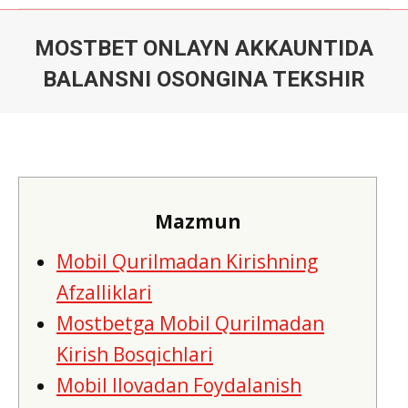
MOSTBET ONLAYN AKKAUNTIDA
BALANSNI OSONGINA TEKSHIR
Du är här:
Mazmun
Mobil Qurilmadan Kirishning
Afzalliklari
Mostbetga Mobil Qurilmadan
Kirish Bosqichlari
Mobil Ilovadan Foydalanish