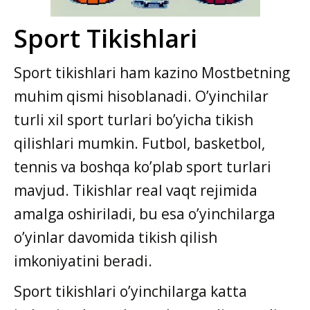
Sport Tikishlari
Sport tikishlari ham kazino Mostbetning
muhim qismi hisoblanadi. O’yinchilar
turli xil sport turlari bo’yicha tikish
qilishlari mumkin. Futbol, basketbol,
tennis va boshqa ko’plab sport turlari
mavjud. Tikishlar real vaqt rejimida
amalga oshiriladi, bu esa o’yinchilarga
o’yinlar davomida tikish qilish
imkoniyatini beradi.
Sport tikishlari o’yinchilarga katta