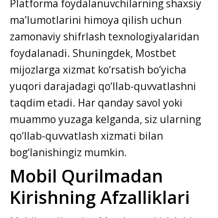
Platforma foydalanuvchilarning shaxsiy
ma’lumotlarini himoya qilish uchun
zamonaviy shifrlash texnologiyalaridan
foydalanadi. Shuningdek, Mostbet
mijozlarga xizmat ko‘rsatish bo‘yicha
yuqori darajadagi qo‘llab-quvvatlashni
taqdim etadi. Har qanday savol yoki
muammo yuzaga kelganda, siz ularning
qo‘llab-quvvatlash xizmati bilan
bog‘lanishingiz mumkin.
Mobil Qurilmadan
Kirishning Afzalliklari