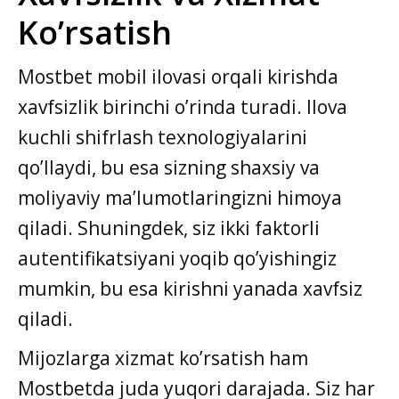
Ko’rsatish
Mostbet mobil ilovasi orqali kirishda
xavfsizlik birinchi o’rinda turadi. Ilova
kuchli shifrlash texnologiyalarini
qo’llaydi, bu esa sizning shaxsiy va
moliyaviy ma’lumotlaringizni himoya
qiladi. Shuningdek, siz ikki faktorli
autentifikatsiyani yoqib qo’yishingiz
mumkin, bu esa kirishni yanada xavfsiz
qiladi.
Mijozlarga xizmat ko’rsatish ham
Mostbetda juda yuqori darajada. Siz har